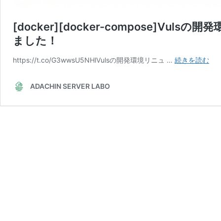
[docker][docker-compose]Vu
ました！
[do
https://t.co/G3wwsU5NHlVulsの開発環境リニュ …
続きを読む
[do
com
ADACHIN SERVER LABO
の
開
発
環
境
を
リ
ニ
ュ
ー
ア
ル
し