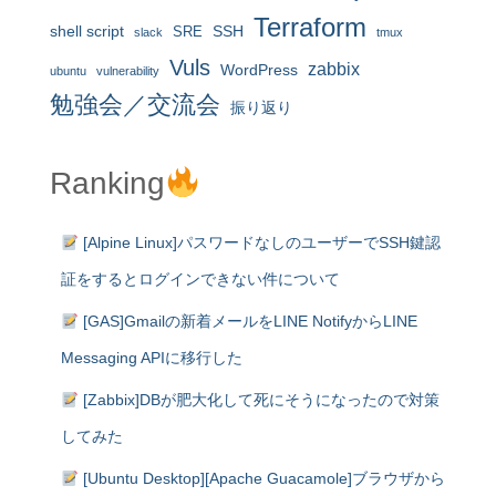
Terraform
shell script
SRE
SSH
slack
tmux
Vuls
zabbix
WordPress
ubuntu
vulnerability
勉強会／交流会
振り返り
Ranking
[Alpine Linux]パスワードなしのユーザーでSSH鍵認
証をするとログインできない件について
[GAS]Gmailの新着メールをLINE NotifyからLINE
Messaging APIに移行した
[Zabbix]DBが肥大化して死にそうになったので対策
してみた
[Ubuntu Desktop][Apache Guacamole]ブラウザから