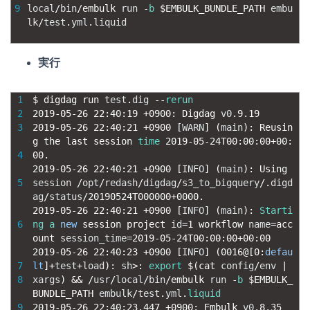
9
local
/
bin
/
embulk 
run
-
b
$
EMBULK_BUNDLE_PATH 
embu
lk
/
test
.
yml
.
liquid
実行
1
$
digdag 
run 
test
.
dig
--
rerun
2
2019
-
05
-
26
22
:
40
:
19
+
0900
:
Digdag 
v0
.
9.19
3
2019
-
05
-
26
22
:
40
:
21
+
0900
[
WARN
]
(
main
)
:
Reusin
g 
the 
last 
session 
time
2019
-
05
-
24T00
:
00
:
00
+
00
:
4
00.
2019
-
05
-
26
22
:
40
:
21
+
0900
[
INFO
]
(
main
)
:
Using 
5
session
/
opt
/
redash
/
digdag
/
s3_to_bigquery
/
.
digd
ag
/
status
/
20190524T000000
+
0000.
2019
-
05
-
26
22
:
40
:
21
+
0900
[
INFO
]
(
main
)
:
Starti
6
ng
a
new
session 
project 
id
=
1
workflow 
name
=
acc
ount 
session_time
=
2019
-
05
-
24T00
:
00
:
00
+
00
:
00
2019
-
05
-
26
22
:
40
:
23
+
0900
[
INFO
]
(
0016
@
[
0
:
defau
7
lt
]
+
test
+
load
)
:
sh
>
:
export
$
(
cat 
config
/
env
|
8
xargs
)
&&
/
usr
/
local
/
bin
/
embulk 
run
-
b
$
EMBULK_
BUNDLE_PATH 
embulk
/
test
.
yml
.
liquid
9
2019
-
05
-
26
22
:
40
:
23.447
+
0900
:
Embulk 
v0
.
8.35