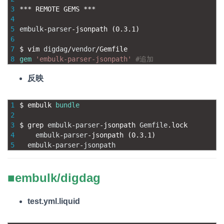
3
*
*
*
REMOTE 
GEMS *
*
*
4
5
embulk
-
parser
-
jsonpath
(
0.3.1
)
6
7
$
vim 
digdag
/
vendor
/
Gemfile
8
gem
'embulk-parser-jsonpath'
#追加
反映
1
$
embulk 
bundle
2
3
$
grep 
embulk
-
parser
-
jsonpath 
Gemfile
.
lock
4
embulk
-
parser
-
jsonpath
(
0.3.1
)
5
embulk
-
parser
-
jsonpath
■embulk/digdag
test.yml.liquid