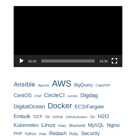
動
画
プ
レ
ー
ヤ
ー
00:00
24:35
AWS
Ansible
BigQuery
Apache
CakePHP
CircleCI
CentOS
Digdag
Chef
coreos
Docker
DigitalOcean
ECS/Fargate
H2O
Embulk
GCP
Git
Go
GitHub
GitHub Actions
Linux
MySQL
Nginx
Kubernetes
mac
Mackerel
Redash
Security
PHP
Ruby
Python
Rails