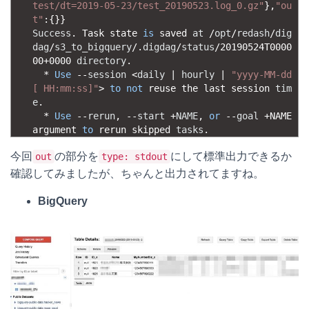
test/dt=2019-05-23/test_20190523.log_0.gz"
}
,
"ou
t"
:
{
}
}
Success
.
Task 
state 
is
saved 
at
/
opt
/
redash
/
dig
dag
/
s3_to_bigquery
/
.
digdag
/
status
/
20190524T0000
00
+
0000
directory
.
*
Use
--
session
<
daily
|
hourly
|
"yyyy-MM-dd
[ HH:mm:ss]"
>
to
not
reuse 
the 
last 
session 
tim
e
.
*
Use
--
rerun
,
--
start
+
NAME
,
or
--
goal
+
NAME 
argument 
to
rerun 
skipped 
tasks
.
今回
の部分を
にして標準出力できるか
out
type: stdout
確認してみましたが、ちゃんと出力されてますね。
BigQuery