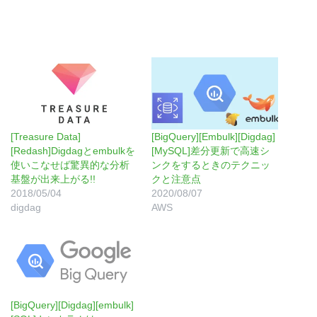
[Treasure Data]
[BigQuery][Embulk][Digdag]
[Redash]Digdagとembulkを
[MySQL]差分更新で高速シ
使いこなせば驚異的な分析
ンクをするときのテクニッ
基盤が出来上がる!!
クと注意点
2018/05/04
2020/08/07
digdag
AWS
[BigQuery][Digdag][embulk]