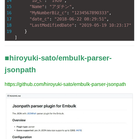
14
"ID_c"
:
"1920"
,
15
"Name"
:
"アダチン"
,
16
"MyNumberBiz_c"
:
"1234567890333"
,
17
"date_c"
:
"2018-06-22 08:29:51"
,
18
"LastModifiedDate"
:
"2019-05-19 10:23:17"
19
}
]
■hiroyuki-sato/embulk-parser-
jsonpath
https://github.com/hiroyuki-sato/embulk-parser-jsonpath