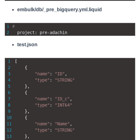
embulk/db/_pre_bigquery.yml.liquid
1
#
2
project
:
pre
-
adachin
test.json
1
[
2
{
3
"name"
:
"ID"
,
4
"type"
:
"STRING"
5
}
,
6
{
7
"name"
:
"ID_c"
,
8
"type"
:
"INT64"
9
}
,
10
{
11
"name"
:
"Name"
,
12
"type"
:
"STRING"
13
}
,