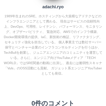
adachi.ryo
1989年生まれのSRE。ホスティングから大規模なアドテクなどの
インフラエンジニアとして携わる。 現在はサービスの信頼性向
上、DevOps、可用性、レイテンシ、パフォーマンス、モニタリン
グ、オブザーバビリティ、 緊急対応、AWSでのインフラ構築、
Docker開発環境の提供、IaC、新技術の検証、リファクタリング、
セキュリティ強化を担当している。 個人事業主では数社サーバー
保守とベンチャー企業のインフラコンサルティングを行うほか、
TechBullを創業し、ジュニアエンジニアのコミュニティを運営して
いる。さらに、エンジニア向けYouTubeメディア「TECH
WORLD」ではSRE関連の動画に出演し、過去には脆弱性スキャナ
「Vuls」のOSS活動にも貢献。 ガジェット系エンジニアYouTuber
としても発信。
0件のコメント