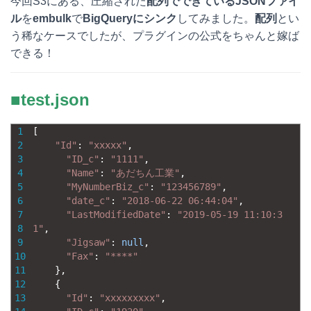
今回S3にある、圧縮された
配列でできているJSONファイ
t
c
n
c
ル
を
embulk
で
BigQueryにシンク
してみました。
配列
とい
う稀なケースでしたが、プラグインの公式をちゃんと嫁ば
e
e
e
k
できる！
n
b
e
a
o
t
■test.json
o
1
[
k
2
"Id"
:
"xxxxx"
,
3
"ID_c"
:
"1111"
,
4
"Name"
:
"あだちん工業"
,
5
"MyNumberBiz_c"
:
"123456789"
,
6
"date_c"
:
"2018-06-22 06:44:04"
,
7
"LastModifiedDate"
:
"2019-05-19 11:10:3
8
1"
,
9
"Jigsaw"
:
null
,
10
"Fax"
:
"****"
11
}
,
12
{
13
"Id"
:
"xxxxxxxxx"
,