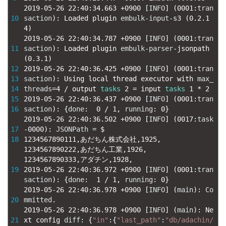
2019
-
05
-
26
22
:
40
:
34.663
+
0900
[
INFO
]
(
0001
:
tran
10
saction
)
:
Loaded 
plugin 
embulk
-
input
-
s3
(
0.2.1
4
)
2019
-
05
-
26
22
:
40
:
34.787
+
0900
[
INFO
]
(
0001
:
tran
11
saction
)
:
Loaded 
plugin 
embulk
-
parser
-
jsonpath
(
0.3.1
)
12
2019
-
05
-
26
22
:
40
:
36.425
+
0900
[
INFO
]
(
0001
:
tran
13
saction
)
:
Using 
local 
thread 
executor 
with 
max_
14
threads
=
4
/
output 
tasks
2
=
input 
tasks
1
*
2
15
2019
-
05
-
26
22
:
40
:
36.437
+
0900
[
INFO
]
(
0001
:
tran
16
saction
)
:
{
done
:
0
/
1
,
running
:
0
}
2019
-
05
-
26
22
:
40
:
36.502
+
0900
[
INFO
]
(
0017
:
task
17
-
0000
)
:
JSONPath
=
$
18
1234567890111
,
あだちん株式会社
,
1925
,
1234567890222
,
あだちん工業
,
1926
,
1234567890333
,
アダチン
,
1928
,
19
2019
-
05
-
26
22
:
40
:
36.972
+
0900
[
INFO
]
(
0001
:
tran
saction
)
:
{
done
:
1
/
1
,
running
:
0
}
2019
-
05
-
26
22
:
40
:
36.978
+
0900
[
INFO
]
(
main
)
:
Co
20
mmitted
.
2019
-
05
-
26
22
:
40
:
36.978
+
0900
[
INFO
]
(
main
)
:
Ne
21
xt 
config 
diff
:
{
"in"
:
{
"last_path"
:
"db/adachin/