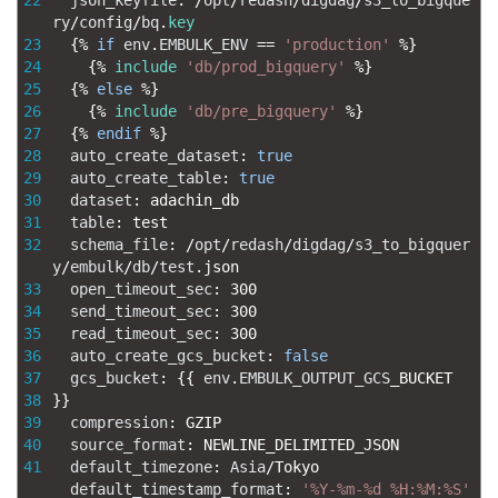
ry
/
config
/
bq
.
key
23
{
%
if
env
.
EMBULK_ENV
==
'production'
%
}
24
{
%
include
'db/prod_bigquery'
%
}
25
{
%
else
%
}
26
{
%
include
'db/pre_bigquery'
%
}
27
{
%
endif
%
}
28
auto_create_dataset
:
true
29
auto_create_table
:
true
30
dataset
:
adachin_db
31
table
:
test
32
schema_file
:
/
opt
/
redash
/
digdag
/
s3_to_bigquer
y
/
embulk
/
db
/
test
.
json
33
open_timeout_sec
:
300
34
send_timeout_sec
:
300
35
read_timeout_sec
:
300
36
auto_create_gcs_bucket
:
false
37
gcs_bucket
:
{
{
env
.
EMBULK_OUTPUT_GCS
_
BUCKET
38
}
}
39
compression
:
GZIP
40
source_format
:
NEWLINE_DELIMITED_JSON
41
default_timezone
:
Asia
/
Tokyo
default_timestamp_format
:
'%Y-%m-%d %H:%M:%S'