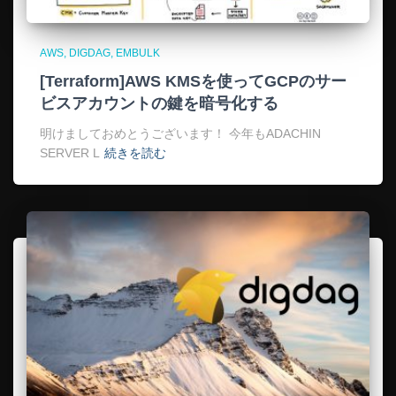
AWS
DIGDAG
EMBULK
[Terraform]AWS KMSを使ってGCPのサー
ビスアカウントの鍵を暗号化する
明けましておめとうございます！ 今年もADACHIN
SERVER L
続きを読む