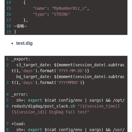
14
{
15
"name"
:
"MyNumberBiz_c"
,
16
"type"
:
"STRING"
17
}
,
18
~
省略
~
19
]
test.dig
1
_export
:
2
s3_target_date
:
$
{
moment
(
session_date
)
.
subtrac
t
(
1
,
'days'
)
.
format
(
'YYYY-MM-DD'
)
}
bq_target_date
:
$
{
moment
(
session_date
)
.
subtrac
3
t
(
1
,
'days'
)
.
format
(
'YYYYMMDD'
)
}
4
_error
:
5
sh
>
:
export
$
(
cat 
config
/
env
|
xargs
)
&&
/
opt
/
6
redash
/
digdag
/
post_slack
.
sh
"[${session_time}]
[${session_id}] DigDag Fail test"
7
+
load
:
8
sh
>
:
export
$
(
cat 
config
/
env
|
xargs
)
&&
/
usr
/