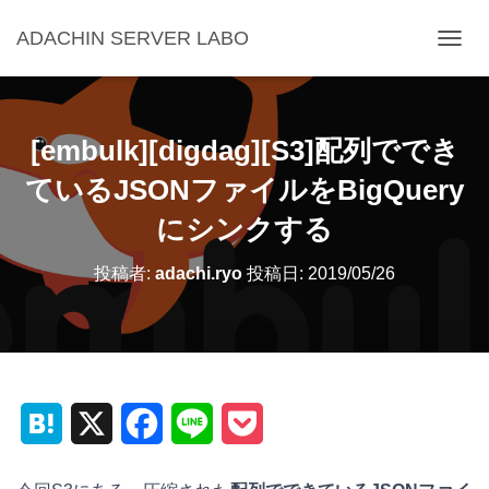
ADACHIN SERVER LABO
ナ
ビ
ゲ
ー
シ
[embulk][digdag][S3]配列ででき
ョ
ン
ているJSONファイルをBigQuery
を
にシンクする
切
り
替
投稿者:
adachi.ryo
投稿日:
2019/05/26
え
H
X
F
L
P
a
a
i
o