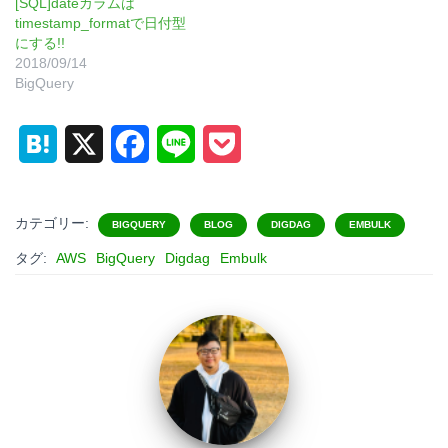
[SQL]dateカラムは
timestamp_formatで日付型
にする!!
2018/09/14
BigQuery
H
X
F
L
P
a
a
i
o
t
c
n
c
カテゴリー:
BIGQUERY
BLOG
DIGDAG
EMBULK
e
e
e
k
タグ:
AWS
BigQuery
Digdag
Embulk
n
b
e
a
o
t
o
k