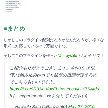
■まとめ
しかしこのプラグイン配列だろうがなんだろうが、様々な
形式に対応しているので万能ですな。
そしてこのプラグインを作った
@hiroysato
さんからリプ！
ご紹介ありがとうございます。今(v0.9.16以
降)は組み込みjsonでも類似の機能が使えるの
でこちらもいいですよ。
https://t.co/9R33kzVqxE
https://t.co/41X7SAtdu
h
(__experimental_xxを外してください)
— Hiroyuki Sato (@hiroysato)
May 27, 2019