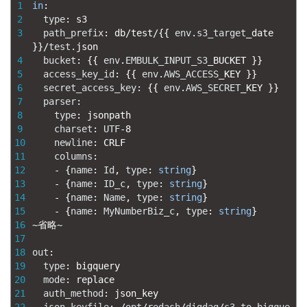
1
in
:
2
type
:
s3
3
path_prefix
:
db
/
test
/
{
{
env
.
s3_target
_
date
}
}
/
test
.
json
4
bucket
:
{
{
env
.
EMBULK_INPUT_S3
_
BUCKET
}
}
5
access_key_id
:
{
{
env
.
AWS_ACCESS
_
KEY
}
}
6
secret_access_key
:
{
{
env
.
AWS_SECRET
_
KEY
}
}
7
parser
:
8
type
:
jsonpath
9
charset
:
UTF
-
8
10
newline
:
CRLF
11
columns
:
12
-
{
name
:
Id
,
type
:
string
}
13
-
{
name
:
ID_c
,
type
:
string
}
14
-
{
name
:
Name
,
type
:
string
}
15
-
{
name
:
MyNumberBiz_c
,
type
:
string
}
16
~
省略
~
17
18
out
:
19
type
:
bigquery
20
mode
:
replace
21
auth_method
:
json_key
22
json_keyfile
:
/
opt
/
redash
/
digdag
/
s3_to_bigque