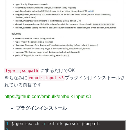
にするだけでOK
type: jsonpath
※ちなみに
プラグインはインストールさ
embulk-input-s3
れている前提です。
https://github.com/embulk/embulk-input-s3
プラグインインストール
1
$
gem 
search
-
r
embulk
-
parser
-
jsonpath
2