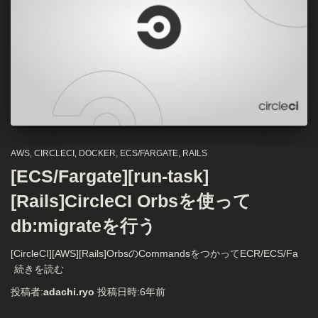
AWS
CIRCLECI
DOCKER
ECS/FARGATE
RAILS
[ECS/Fargate][run-task]
[Rails]CircleCI Orbsを使って
db:migrateを行う
[CircleCI][AWS][Rails]OrbsのCommandsをつかってECR/ECS/Fa
続きを読む
投稿者:
adachi.ryo
投稿日時:
6年
前