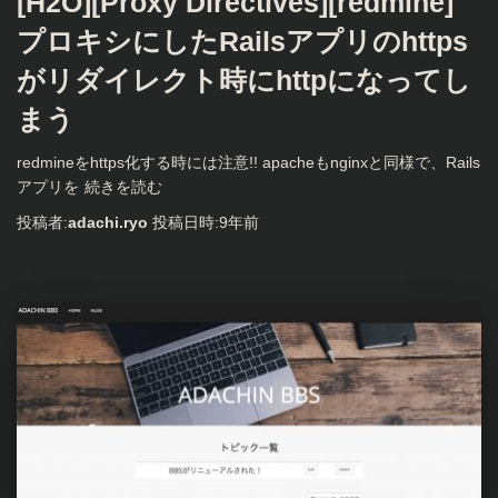
[H2O][Proxy Directives][redmine]
プロキシにしたRailsアプリのhttps
がリダイレクト時にhttpになってし
まう
redmineをhttps化する時には注意!! apacheもnginxと同様で、Rails
アプリを
続きを読む
投稿者:
adachi.ryo
投稿日時:
9年
前