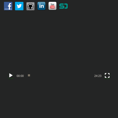
動
画
プ
レ
ー
ヤ
ー
00:00
24:23
動
画
プ
レ
ー