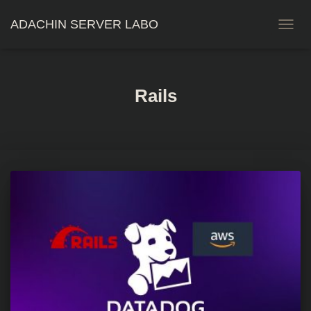
ADACHIN SERVER LABO
ナ
ビ
ゲ
ー
シ
Rails
ョ
ン
を
切
り
替
え