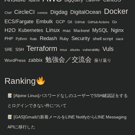
BigQuery
Apache
CakePHP
Docker
CircleCI
Digdag
DigitalOcean
Chef
coreos
ECS/Fargate
Embulk
GCP
Git
Go
GitHub
GitHub Actions
H2O
Linux
MySQL
Nginx
Kubernetes
mac
Mackerel
Redash
Security
PHP
Ruby
shell script
Python
Rails
slack
Terraform
Vuls
SRE
SSH
tmux
ubuntu
vulnerability
勉強会／交流会
zabbix
WordPress
振り返り
Ranking
[Alpine Linux]パスワードなしのユーザーでSSH鍵認証をする
とログインできない件について
[GAS]Gmailの新着メールをLINE NotifyからLINE Messaging
APIに移行した