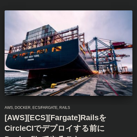
AWS
DOCKER
ECS/FARGATE
RAILS
[AWS][ECS][Fargate]Railsを
CircleCIでデプロイする前に