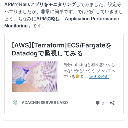
APMでRailsアプリをモニタリング
してみました。設定等
e
e
e
k
ハマりましたが、非常に簡単です。では紹介していきまし
n
b
e
ょう。ちなみに
APMの略は
「
Application Performance
Monitoring
」です。
a
o
t
o
k