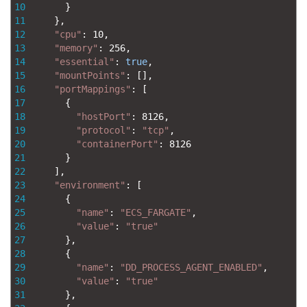
10
}
11
}
,
12
"cpu"
:
10
,
13
"memory"
:
256
,
14
"essential"
:
true
,
15
"mountPoints"
:
[
]
,
16
"portMappings"
:
[
17
{
18
"hostPort"
:
8126
,
19
"protocol"
:
"tcp"
,
20
"containerPort"
:
8126
21
}
22
]
,
23
"environment"
:
[
24
{
25
"name"
:
"ECS_FARGATE"
,
26
"value"
:
"true"
27
}
,
28
{
29
"name"
:
"DD_PROCESS_AGENT_ENABLED"
,
30
"value"
:
"true"
31
}
,