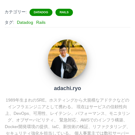
t
c
n
c
カテゴリー:
DATADOG
RAILS
e
e
e
k
タグ:
Datadog
Rails
n
b
e
a
o
t
o
k
adachi.ryo
1989年生まれのSRE。ホスティングから大規模なアドテクなどの
インフラエンジニアとして携わる。 現在はサービスの信頼性向
上、DevOps、可用性、レイテンシ、パフォーマンス、モニタリン
グ、オブザーバビリティ、 緊急対応、AWSでのインフラ構築、
Docker開発環境の提供、IaC、新技術の検証、リファクタリング、
セキュリティ強化を担当している。 個人事業主では数社サーバー