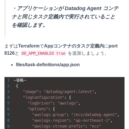
・アプリケーションが Datadog Agent コンテ
ナと同じタスク定義内で実行されていること
を確認します。
まずは
Terraform
で
Appコンテナのタスク定義内
に
port
8126
と
を追加しましょう。
DD_APM_ENABLED true
files/task-definitions/app.json
1
~
省略
~
2
{
3
"image"
:
"datadog/agent:latest"
,
4
"logConfiguration"
:
{
5
"logDriver"
:
"awslogs"
,
6
"options"
:
{
7
"awslogs-group"
:
"/ecs/datadog-agent"
,
8
"awslogs-region"
:
"ap-northeast-1"
,
9
"awslogs-stream-prefix"
:
"ecs"