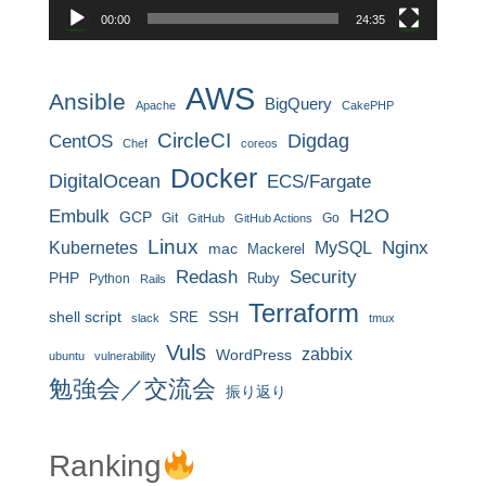
00:00
24:35
AWS
Ansible
BigQuery
Apache
CakePHP
CircleCI
CentOS
Digdag
Chef
coreos
Docker
DigitalOcean
ECS/Fargate
H2O
Embulk
GCP
Git
Go
GitHub
GitHub Actions
Linux
MySQL
Nginx
Kubernetes
mac
Mackerel
Redash
Security
PHP
Ruby
Python
Rails
Terraform
shell script
SRE
SSH
slack
tmux
Vuls
zabbix
WordPress
ubuntu
vulnerability
勉強会／交流会
振り返り
Ranking