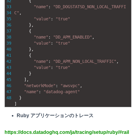
32
{
33
"name"
:
"DD_DOGSTATSD_NON_LOCAL_TRAFFI
34
C"
,
35
"value"
:
"true"
36
}
,
37
{
38
"name"
:
"DD_APM_ENABLED"
,
39
"value"
:
"true"
40
}
,
41
{
42
"name"
:
"DD_APM_NON_LOCAL_TRAFFIC"
,
43
"value"
:
"true"
44
}
45
]
,
46
"networkMode"
:
"awsvpc"
,
47
"name"
:
"datadog-agent"
48
}
]
Ruby アプリケーションのトレース
https://docs.datadoghq.com/ja/tracing/setup/ruby/#rail