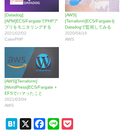
[Datadog]
[AWS]
[APM]ECS/FargateでPHPア
[Terraform]ECS/Fargateを
プリをモニタリングする
Datadogで監視してみる
2021/02/02
2020/04/19
CakePHP
AWS
[AWS][Terraform]
[WordPress]ECS/Fargate +
EFSでハマったこと
2021/03/04
AWS
H
X
F
L
P
a
a
i
o