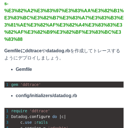
s-
%E3%82%A2%E3%83%97%E3%83%AA%E3%82%B1%
E3%83%BC%E3%82%B7%E3%83%A7%E3%83%B3%E
3%81%AE%E3%82%AF%E3%82%A4%E3%83%83%E3
%82%AF%E3%82%B9%E3%82%BF%E3%83%BC%E3
%83%88
Gemfileにddtrace
や
datadog.rb
を作成してトレースする
ようにデプロイしましょう。
Gemfile
1
gem
'ddtrace'
config/initializers/datadog.rb
1
require
'ddtrace'
2
Datadog
.
configure 
do
|
c
|
3
c
.
use
:
rails