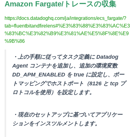
Amazon Fargate/トレースの収集
https://docs.datadoghq.com/ja/integrations/ecs_fargate/?
tab=fluentbitandfirelens#%E3%83%88%E3%83%AC%E3
%83%BC%E3%82%B9%E3%81%AE%E5%8F%8E%E9
%9B%86
・上の手順に従ってタスク定義に Datadog
Agent コンテナを追加し、追加の環境変数
DD_APM_ENABLED を true に設定し、ポー
トマッピングでホストポート（8126 と tcp プ
ロトコルを使用）を設定します。
・現在のセットアップに基づいてアプリケー
ションをインスツルメントします。