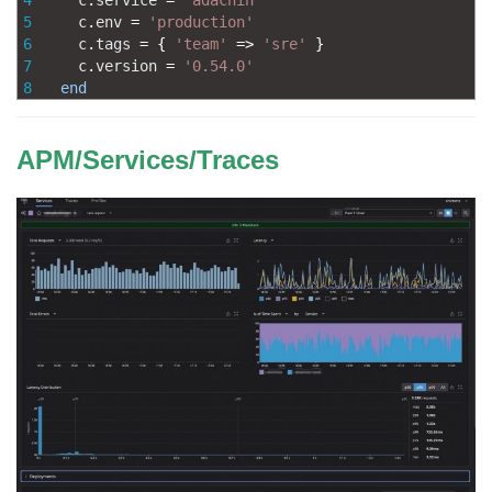
4
c
.
service
=
'adachin'
5
c
.
env
=
'production'
6
c
.
tags
=
{
'team'
=
>
'sre'
}
7
c
.
version
=
'0.54.0'
8
end
APM/Services/Traces