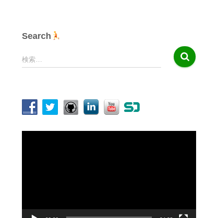
Search
検
検索…
索
:
動
画
プ
レ
ー
ヤ
ー