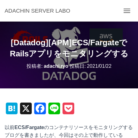
ADACHIN SERVER LABO
ナ
ビ
ゲ
ー
シ
[Datadog][APM]ECS/Fargateで
ョ
ン
Railsアプリをモニタリングする
を
切
投稿者:
adachi.ryo
投稿日:
2021/01/22
り
替
え
H
X
F
L
P
a
a
i
o
以前
ECS/Fargate
のコンテナリソースをモニタリングする
t
c
n
c
ブログを書きましたが、今回はその上で動作している