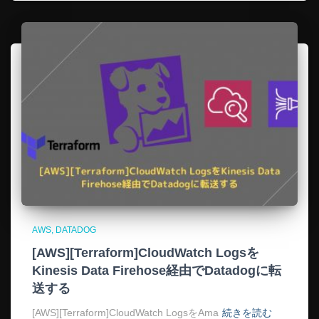
AWS
DATADOG
[AWS][Terraform]CloudWatch Logsを
Kinesis Data Firehose経由でDatadogに転
送する
[AWS][Terraform]CloudWatch LogsをAma
続きを読む