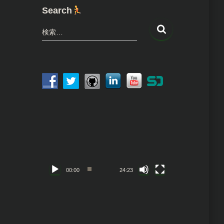
Search
検
検索…
索
:
動
画
プ
レ
ー
ヤ
00:00
24:23
ー
動
画
プ