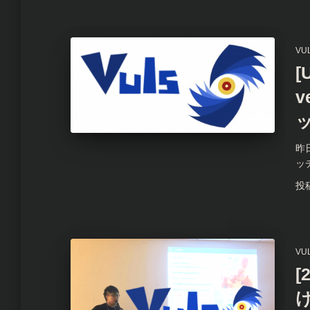
VU
[
v
昨日
ッ
投
VU
[