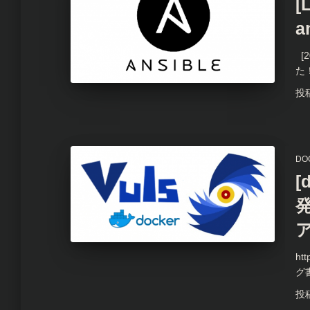
[
a
[
た
投
DO
[
ht
グ
投