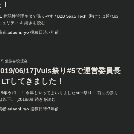
た！
31 脆弱性管理ネタで喋りやす / B2B SaaS Tech: 避けては通れぬ
キュリティ &
続きを読む
稿者:
adachi.ryo
投稿日時:
7年
前
LS
勉強会/交流会
2019/06/17]Vuls祭り#5で運営委員長
とLTしてきました！
019年令和！！ 今年もやってまいりましたVuls祭り！ 前回の祭り
は以下。 [2018/08
続きを読む
稿者:
adachi.ryo
投稿日時:
7年
前