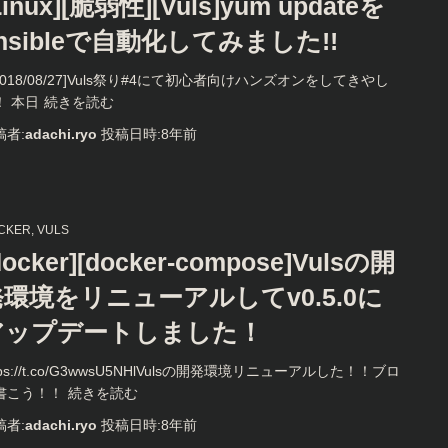
Linux][脆弱性][Vuls]yum updateを
nsibleで自動化してみました!!
2018/08/27]Vuls祭り#4にて初心者向けハンズオンをしてきやし
！ 本日
続きを読む
稿者:
adachi.ryo
投稿日時:
8年
前
CKER
VULS
docker][docker-compose]Vulsの開
発環境をリニューアルしてv0.5.0に
アップデートしました！
tps://t.co/G3wwsU5NHlVulsの開発環境リニューアルした！！ブロ
書こう！！
続きを読む
稿者:
adachi.ryo
投稿日時:
8年
前