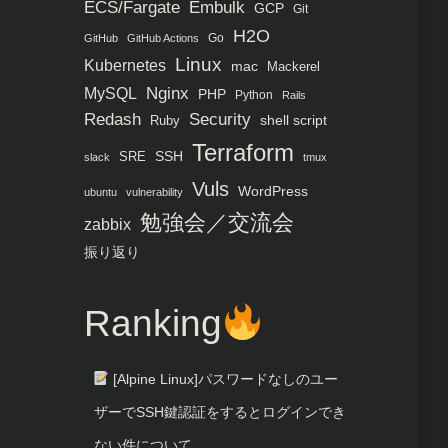
ECS/Fargate
Embulk
GCP
Git
H2O
Go
GitHub
GitHub Actions
Linux
Kubernetes
mac
Mackerel
MySQL
Nginx
PHP
Python
Rails
Redash
Security
Ruby
shell script
Terraform
SRE
SSH
slack
tmux
Vuls
WordPress
ubuntu
vulnerability
勉強会／交流会
zabbix
振り返り
Ranking
[Alpine Linux]パスワードなしのユー
ザーでSSH鍵認証をするとログインでき
ない件について