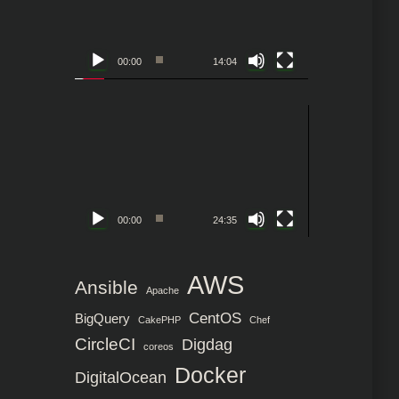
レ
ー
ヤ
00:00
14:04
ー
動
画
プ
レ
ー
ヤ
00:00
24:35
ー
AWS
Ansible
Apache
CentOS
BigQuery
CakePHP
Chef
CircleCI
Digdag
coreos
Docker
DigitalOcean