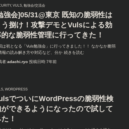
CURITY
VULS
勉強会/交流会
勉強会]05/31@東京 既知の脆弱性は
こう捌け！攻撃デモとVulsによる効
率的な脆弱性管理に行ってきた！
回は初となる「Vuls勉強会」に行ってきました！！ なかなか脆弱
情報の読み解き方や対応など、分か
続きを読む
稿者:
adachi.ryo
投稿日時:
7年
前
LS
WORDPRESS
ulsでついにWordPressの脆弱性検
知ができるようになったので試して
みた！