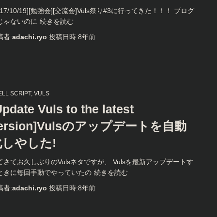
017/10/19][勉強会][交流会]Vuls祭り#3に行ってきた！！！ ブログ
じゃないのに
続きを読む
稿者:
adachi.ryo
投稿日時:
8年
前
ELL SCRIPT
VULS
Update Vuls to the latest
ersion]Vulsのアップデートを自動
化しやした!
てさてお久しぶりのVulsネタですが、 Vulsを最新アップデートす
ときに毎回手動でやっていたの
続きを読む
稿者:
adachi.ryo
投稿日時:
8年
前