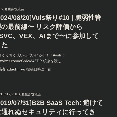
LS
勉強会/交流会
2024/08/20]Vuls祭り#10 | 脆弱性管
理の最前線〜 リスク評価から
SSVC、VEX、AIまで〜に参加して
きた
ちゃくちゃ人いっぱいいるぞ！！#vulsjp
.twitter.com/eCnKyA4ZDP
続きを読む
稿者:
adachi.ryo
投稿日時:
2年
前
CURITY
VULS
勉強会/交流会
2019/07/31]B2B SaaS Tech: 避けて
は通れぬセキュリティに行ってき