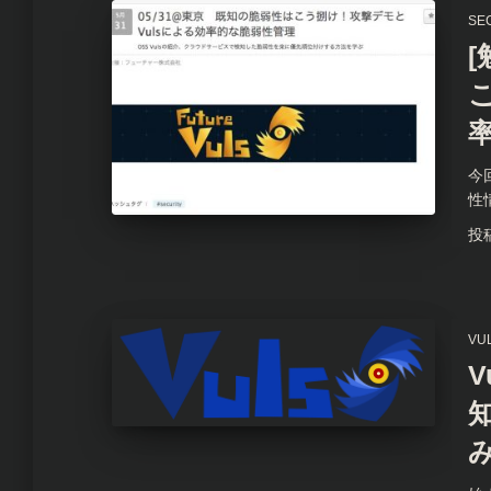
SE
[
今
性
投
VU
V