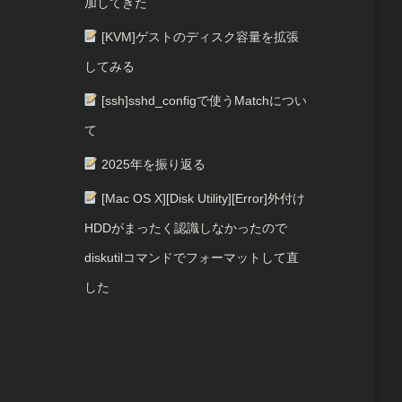
加してきた
[KVM]ゲストのディスク容量を拡張
してみる
[ssh]sshd_configで使うMatchについ
て
2025年を振り返る
[Mac OS X][Disk Utility][Error]外付け
HDDがまったく認識しなかったので
diskutilコマンドでフォーマットして直
した