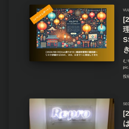
VU
[
む
pic
投
SE
[