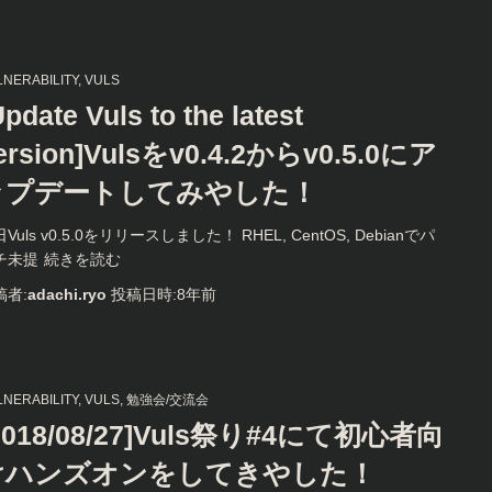
LNERABILITY
VULS
Update Vuls to the latest
ersion]Vulsをv0.4.2からv0.5.0にア
ップデートしてみやした！
Vuls v0.5.0をリリースしました！ RHEL, CentOS, Debianでパ
チ未提
続きを読む
稿者:
adachi.ryo
投稿日時:
8年
前
LNERABILITY
VULS
勉強会/交流会
2018/08/27]Vuls祭り#4にて初心者向
けハンズオンをしてきやした！