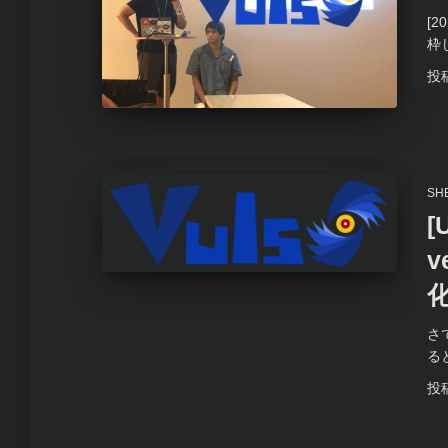
[2
枠
投
SH
[
v
さ
る
投