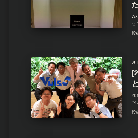
7/
セ
投
VU
[
2
#4
投