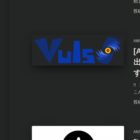
始まり
投
AW
[
!!
こ
投
AN