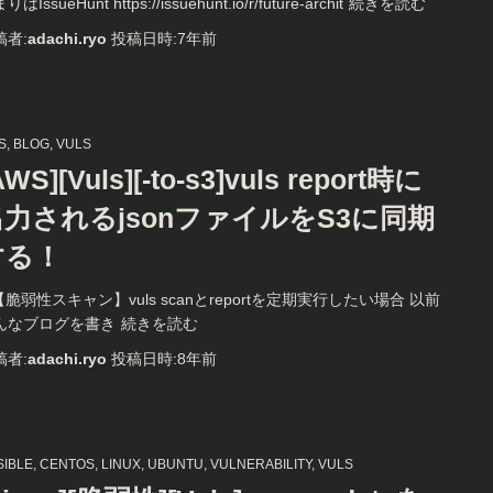
はIssueHunt https://issuehunt.io/r/future-archit
続きを読む
稿者:
adachi.ryo
投稿日時:
7年
前
S
BLOG
VULS
AWS][Vuls][-to-s3]vuls report時に
出力されるjsonファイルをS3に同期
する！
 【脆弱性スキャン】vuls scanとreportを定期実行したい場合 以前
んなブログを書き
続きを読む
稿者:
adachi.ryo
投稿日時:
8年
前
SIBLE
CENTOS
LINUX
UBUNTU
VULNERABILITY
VULS