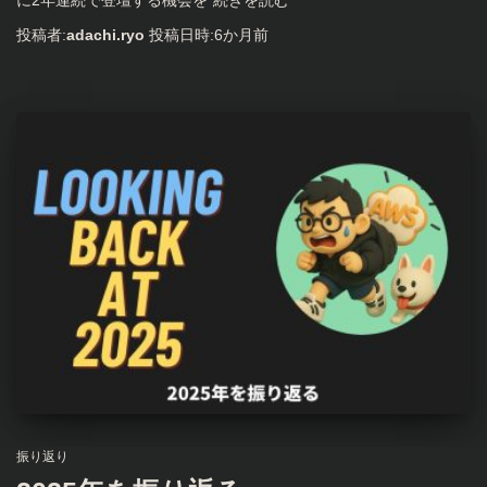
投稿者:
adachi.ryo
投稿日時:
6か月
前
振り返り