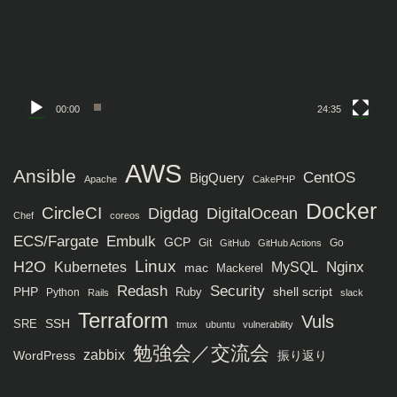
ー
ヤ
ー
00:00
24:35
AWS
Ansible
CentOS
BigQuery
Apache
CakePHP
Docker
CircleCI
Digdag
DigitalOcean
Chef
coreos
ECS/Fargate
Embulk
GCP
Git
Go
GitHub
GitHub Actions
H2O
Linux
MySQL
Nginx
Kubernetes
mac
Mackerel
Redash
Security
PHP
Ruby
shell script
Python
Rails
slack
Terraform
Vuls
SRE
SSH
tmux
ubuntu
vulnerability
勉強会／交流会
zabbix
WordPress
振り返り