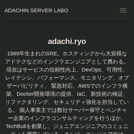
ADACHIN SERVER LABO
ナ
ビ
ゲ
ー
シ
adachi.ryo
ョ
ン
1989年生まれのSRE。ホスティングから大規模な
を
切
アドテクなどのインフラエンジニアとして携わる。
り
現在はサービスの信頼性向上、DevOps、可用性、
替
レイテンシ、パフォーマンス、モニタリング、オブ
え
ザーバビリティ、 緊急対応、AWSでのインフラ構
築、Docker開発環境の提供、IaC、新技術の検証、
リファクタリング、セキュリティ強化を担当してい
る。 個人事業主では数社サーバー保守とベンチャ
ー企業のインフラコンサルティングを行うほか、
TechBullを創業し、ジュニアエンジニアのコミュニ