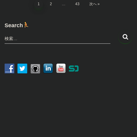
投
1
2
…
43
次へ
稿
Search
の
検
検索…
索
ペ
:
ー
ジ
送
動
画
り
プ
レ
ー
ヤ
ー