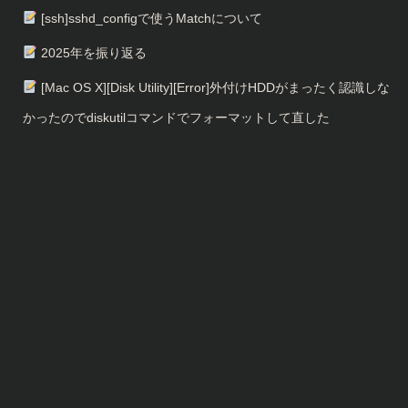
[ssh]sshd_configで使うMatchについて
2025年を振り返る
[Mac OS X][Disk Utility][Error]外付けHDDがまったく認識しな
かったのでdiskutilコマンドでフォーマットして直した