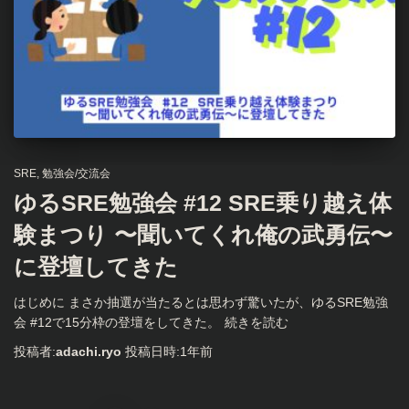
SRE
勉強会/交流会
ゆるSRE勉強会 #12 SRE乗り越え体
験まつり 〜聞いてくれ俺の武勇伝〜
に登壇してきた
はじめに まさか抽選が当たるとは思わず驚いたが、ゆるSRE勉強
会 #12で15分枠の登壇をしてきた。
続きを読む
投稿者:
adachi.ryo
投稿日時:
1年
前