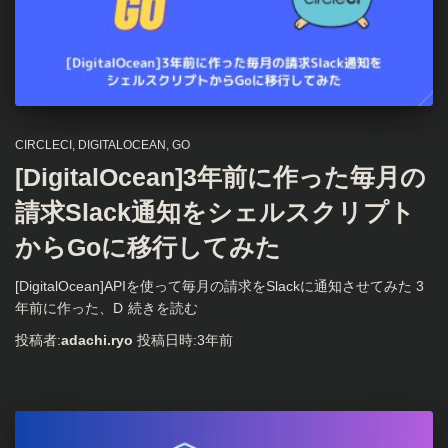
CIRCLECI
DIGITALOCEAN
GO
[DigitalOcean]3年前に作った毎月の
請求Slack通知をシェルスクリプト
からGoに移行してみた
[DigitalOcean]APIを使って毎月の請求をSlackに通知させてみた 3
年前に作った、D
続きを読む
投稿者:
adachi.ryo
投稿日時:
3年
前