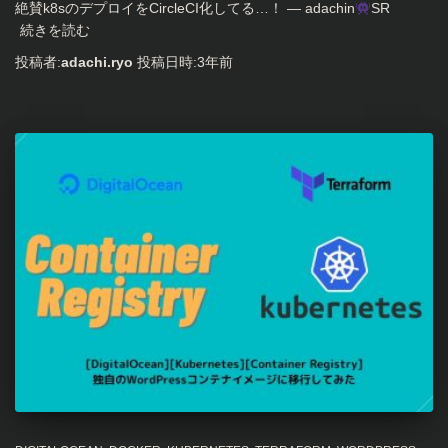
絶賛k8sのデプロイをCircleCI化してる…！ — adachin
SR
続きを読む
投稿者:
adachi.ryo
投稿日時:
3年
前