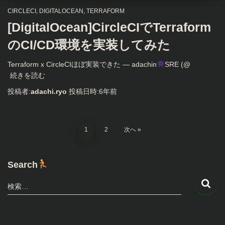
CIRCLECI
DIGITALOCEAN
TERRAFORM
[DigitalOcean]CircleCIでTerraform
のCI/CD環境を実装してみた
Terraform x CircleCIほぼ実装できた — adachin
SRE (@
続きを読む
投稿者:
adachi.ryo
投稿日時:
6年
前
投
1
2
次へ
稿
Search
の
検
検索…
索
ペ
:
ー