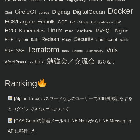
Docker
CircleCI
Digdag
DigitalOcean
Chef
coreos
ECS/Fargate
Embulk
GCP
Git
Go
GitHub
GitHub Actions
H2O
Linux
MySQL
Nginx
Kubernetes
mac
Mackerel
Redash
Security
PHP
Ruby
shell script
Python
Rails
slack
Terraform
Vuls
SRE
SSH
tmux
ubuntu
vulnerability
勉強会／交流会
zabbix
WordPress
振り返り
Ranking
[Alpine Linux]パスワードなしのユーザーでSSH鍵認証をする
とログインできない件について
[GAS]Gmailの新着メールをLINE NotifyからLINE Messaging
APIに移行した