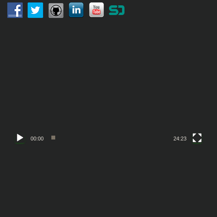
ジ
送
動
画
り
プ
レ
ー
ヤ
ー
00:00
24:23
動
画
プ
レ
ー