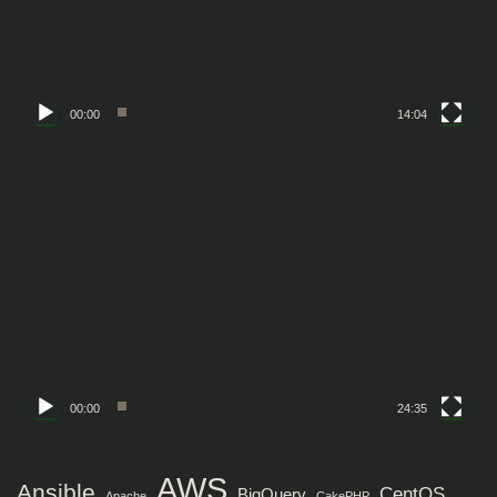
ヤ
ー
00:00
14:04
動
画
プ
レ
ー
ヤ
ー
00:00
24:35
AWS
Ansible
CentOS
BigQuery
Apache
CakePHP