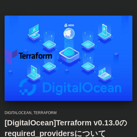
DIGITALOCEAN
TERRAFORM
[DigitalOcean]Terraform v0.13.0の
required_providersについて