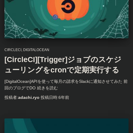
CIRCLECI
DIGITALOCEAN
[CircleCI][Trigger]ジョブのスケジ
ューリングをcronで定期実行する
[DigitalOcean]APIを使って毎月の請求をSlackに通知させてみた 前
回のブログでDO
続きを読む
投稿者:
adachi.ryo
投稿日時:
6年
前