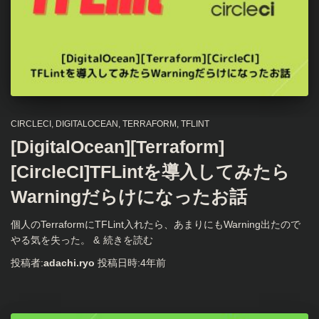
CIRCLECI
DIGITALOCEAN
TERRAFORM
TFLINT
[DigitalOcean][Terraform]
[CircleCI]TFLintを導入してみたら
Warningだらけになったお話
個人のTerraformにTFLint入れたら、あまりにもWarning出たので
やる気を失った。 &
続きを読む
投稿者:
adachi.ryo
投稿日時:
4年
前