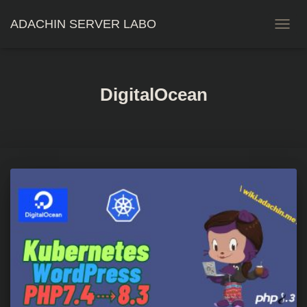
ADACHIN SERVER LABO
ナ
ビ
ゲ
ー
シ
DigitalOcean
ョ
ン
を
切
り
替
え