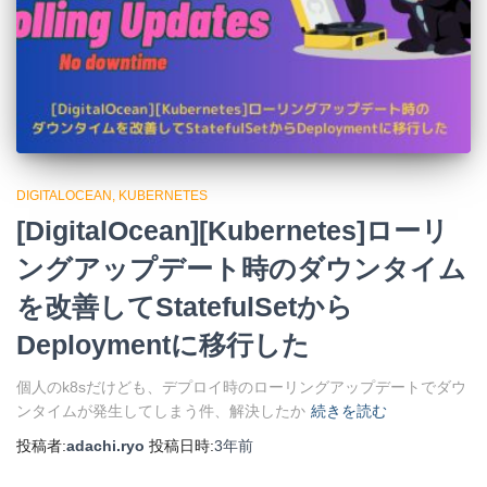
DIGITALOCEAN
KUBERNETES
[DigitalOcean][Kubernetes]ローリ
ングアップデート時のダウンタイム
を改善してStatefulSetから
Deploymentに移行した
個人のk8sだけども、デプロイ時のローリングアップデートでダウ
ンタイムが発生してしまう件、解決したか
続きを読む
投稿者:
adachi.ryo
投稿日時:
3年
前