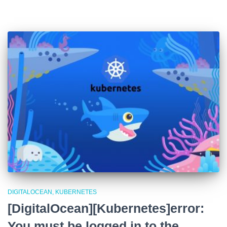
DIGITALOCEAN
KUBERNETES
[DigitalOcean][Kubernetes]error:
You must be logged in to the