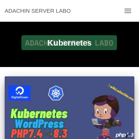
ADACHIN SERVER LABO
ナ
ビ
ゲ
ー
シ
Kubernetes
ョ
ン
を
切
り
替
え