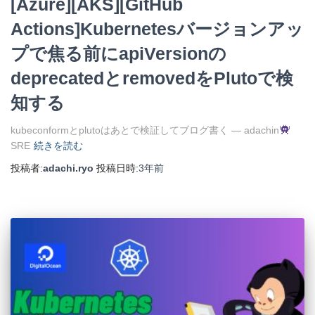
[Azure][AKS][GitHub
Actions]Kubernetesバージョンアッ
プで焦る前にapiVersionの
deprecatedとremovedをPlutoで検
知する
kubeconformとplutoはあとで検証してブログ書く — adachin
SRE
続きを読む
投稿者:
adachi.ryo
投稿日時:
3年
前