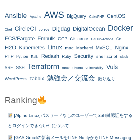
AWS
Ansible
CentOS
BigQuery
Apache
CakePHP
Docker
CircleCI
Digdag
DigitalOcean
Chef
coreos
ECS/Fargate
Embulk
GCP
Git
Go
GitHub
GitHub Actions
H2O
Linux
MySQL
Nginx
Kubernetes
mac
Mackerel
Redash
Security
PHP
Ruby
shell script
Python
Rails
slack
Terraform
Vuls
SRE
SSH
tmux
ubuntu
vulnerability
勉強会／交流会
zabbix
WordPress
振り返り
Ranking
[Alpine Linux]パスワードなしのユーザーでSSH鍵認証をする
とログインできない件について
[GAS]Gmailの新着メールをLINE NotifyからLINE Messaging