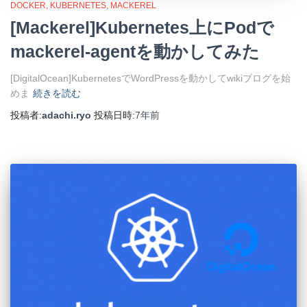
DOCKER
KUBERNETES
MACKEREL
[Mackerel]Kubernetes上にPodで
mackerel-agentを動かしてみた
[DigitalOcean]KubernetesでWordPressを動かしてwikiブログを始
めま
続きを読む
投稿者:
adachi.ryo
投稿日時:
7年
前