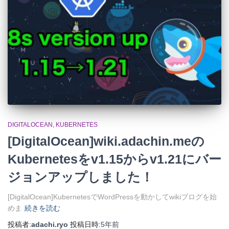
DIGITALOCEAN
KUBERNETES
[DigitalOcean]wiki.adachin.meの
Kubernetesをv1.15からv1.21にバー
ジョンアップしました！
[DigitalOcean]KubernetesでWordPressを動かしてwikiブログを始
めま
続きを読む
投稿者:
adachi.ryo
投稿日時:
5年
前