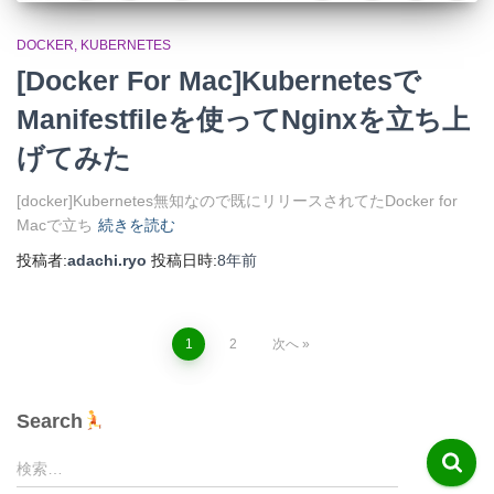
DOCKER
KUBERNETES
[Docker For Mac]Kubernetesで
Manifestfileを使ってNginxを立ち上
げてみた
[docker]Kubernetes無知なので既にリリースされてたDocker for
Macで立ち
続きを読む
投稿者:
adachi.ryo
投稿日時:
8年
前
投
1
2
次へ
稿
Search
の
検
検索…
索