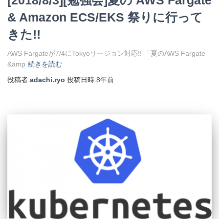
& Amazon ECS/EKS 祭りに行って
きた!!
AWS Fargateが7/4にTokyoリージョン対応!! 「夏のAWS Fargate
&amp
続きを読む
投稿者:
adachi.ryo
投稿日時:
8年
前