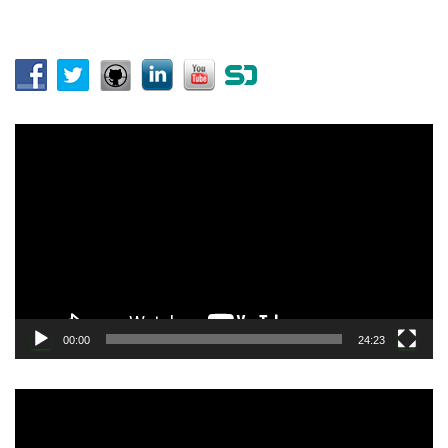
ペ
:
ー
ジ
送
動
画
り
プ
レ
ー
ヤ
ー
00:00
24:23
動
画
プ