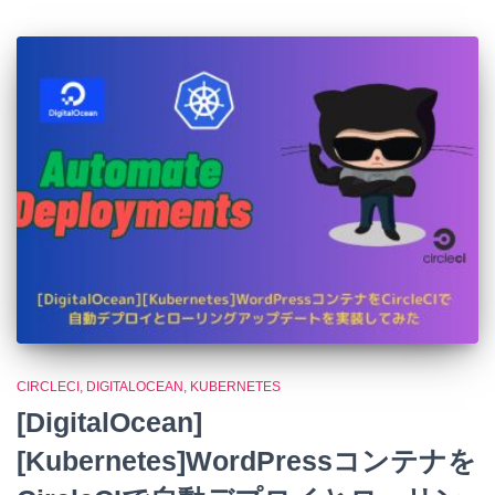
CIRCLECI
DIGITALOCEAN
KUBERNETES
[DigitalOcean]
[Kubernetes]WordPressコンテナを