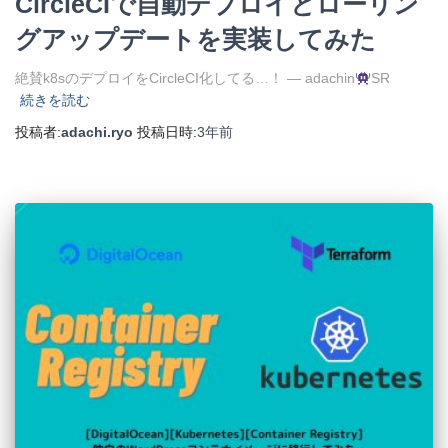
CircleCIで自動デプロイとローリン
グアップデートを実装してみた
絶賛k8sのデプロイをCircleCI化してる…！ — adachin
SR
続きを読む
投稿者:
adachi.ryo
投稿日時:
3年
前