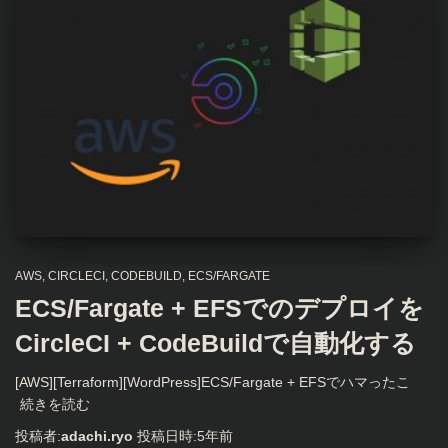
AWS
CIRCLECI
CODEBUILD
ECS/FARGATE
ECS/Fargate + EFSでのデプロイを
CircleCI + CodeBuildで自動化する
[AWS][Terraform][WordPress]ECS/Fargate + EFSでハマったこ
続きを読む
投稿者:
adachi.ryo
投稿日時:
5年
前