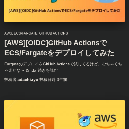
AWS
ECS/FARGATE
GITHUB ACTIONS
[AWS][OIDC]GitHub Actionsで
ECS/Fargateをデプロイしてみた
FargateのデプロイをGitHub Actionsで試してるけど、むちゃくち
ゃ楽だな〜 &mda
続きを読む
投稿者:
adachi.ryo
投稿日時:
3年
前