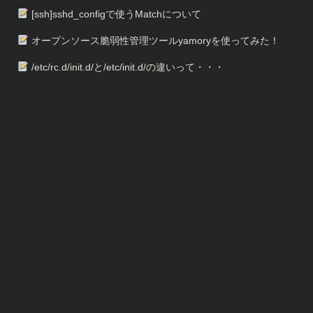
[ssh]sshd_configで使うMatchについて
オープンソース脆弱性管理ツールyamoryを使ってみた！
/etc/rc.d/init.d/と/etc/init.d/の違いって・・・