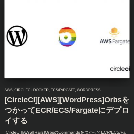
AWS
CIRCLECI
DOCKER
ECS/FARGATE
WORDPRESS
[CircleCI][AWS][WordPress]Orbsを
つかってECR/ECS/Fargateにデプロ
イする
[CircleCI][AWS][Rails]OrbsのCommandsをつかってECR/ECS/Fa