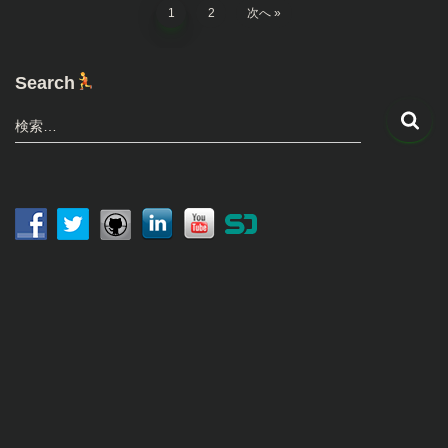
投
1
2
次へ
稿
Search
の
検
検索…
索
ペ
:
ー
ジ
送
動
画
り
プ
レ
ー
ヤ
ー