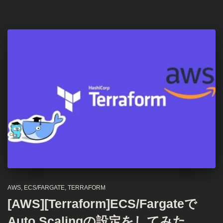
AWS
ECS/FARGATE
TERRAFORM
[AWS][Terraform]ECS/Fargateで
Auto Scalingの設定をしてみた