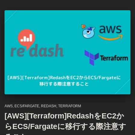
AWS
ECS/FARGATE
REDASH
TERRAFORM
[AWS][Terraform]RedashをEC2か
らECS/Fargateに移行する際注意す