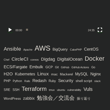
ー
ヤ
ー
00:00
24:35
AWS
Ansible
CentOS
BigQuery
Apache
CakePHP
Docker
CircleCI
Digdag
DigitalOcean
Chef
coreos
ECS/Fargate
Embulk
GCP
Git
Go
GitHub
GitHub Actions
H2O
Linux
MySQL
Nginx
Kubernetes
mac
Mackerel
Redash
Security
PHP
Ruby
shell script
Python
Rails
slack
Terraform
Vuls
SRE
SSH
tmux
ubuntu
vulnerability
勉強会／交流会
zabbix
WordPress
振り返り