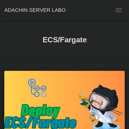
ADACHIN SERVER LABO
ナ
ビ
ゲ
ー
シ
ECS/Fargate
ョ
ン
を
切
り
替
え