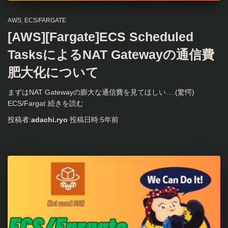
AWS
ECS/FARGATE
[AWS][Fargate]ECS Scheduled
TasksによるNAT Gatewayの通信費
肥大化について
まずはNAT Gatewayの膨大な通信費を見てほしい….(驚愕)
ECS/Fargat
続きを読む
投稿者:
adachi.ryo
投稿日時:
5年
前