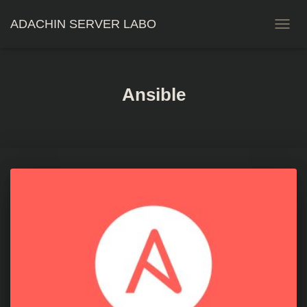
ADACHIN SERVER LABO
ナ
ビ
ゲ
ー
シ
Ansible
ョ
ン
を
切
り
替
え