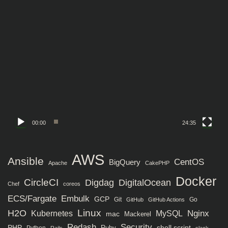
動
画
プ
レ
ー
ヤ
ー
00:00
24:35
AWS
Ansible
CentOS
BigQuery
Apache
CakePHP
Docker
CircleCI
Digdag
DigitalOcean
Chef
coreos
ECS/Fargate
Embulk
GCP
Git
Go
GitHub
GitHub Actions
H2O
Linux
MySQL
Nginx
Kubernetes
mac
Mackerel
Redash
Security
PHP
Ruby
shell script
Python
Rails
slack