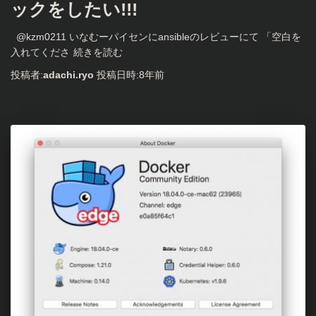
ックをしたい!!!
@kzm0211 いなむーパイセンにansibleのレビューにて 「空白を
入れてくださ
続きを読む
投稿者:
adachi.ryo
投稿日時:
8年
前