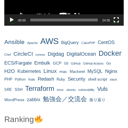
00:00
24:35
AWS
Ansible
CentOS
BigQuery
Apache
CakePHP
Docker
CircleCI
Digdag
DigitalOcean
Chef
coreos
ECS/Fargate
Embulk
GCP
Git
Go
GitHub
GitHub Actions
H2O
Linux
MySQL
Nginx
Kubernetes
mac
Mackerel
Redash
Security
PHP
Ruby
shell script
Python
Rails
slack
Terraform
Vuls
SRE
SSH
tmux
ubuntu
vulnerability
勉強会／交流会
zabbix
WordPress
振り返り
Ranking