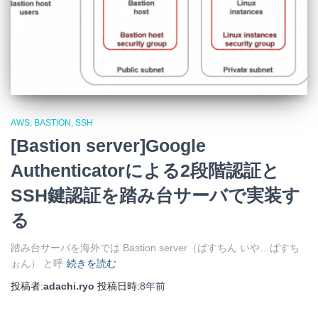
AWS
BASTION
SSH
[Bastion server]Google
Authenticatorによる2段階認証と
SSH鍵認証を踏み台サーバで実装す
る
踏み台サーバを海外では Bastion server（ばすちん いや…ばすち
ぉん） と呼
続きを読む
投稿者:
adachi.ryo
投稿日時:
8年
前