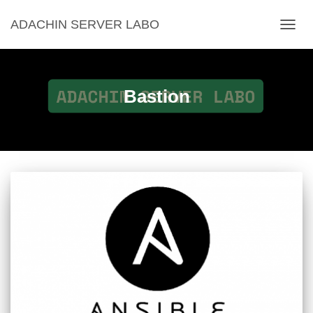
ADACHIN SERVER LABO
ナ
ビ
ゲ
ー
シ
Bastion
ョ
ン
を
切
り
替
え