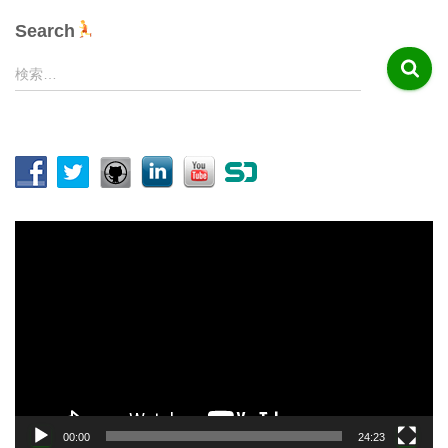
Search
検
検索…
索
:
動
画
プ
レ
ー
ヤ
ー
00:00
24:23