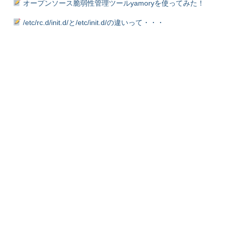
オープンソース脆弱性管理ツールyamoryを使ってみた！
/etc/rc.d/init.d/と/etc/init.d/の違いって・・・