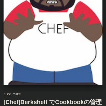
BLOG
CHEF
[Chef]Berkshelf でCookbookの管理