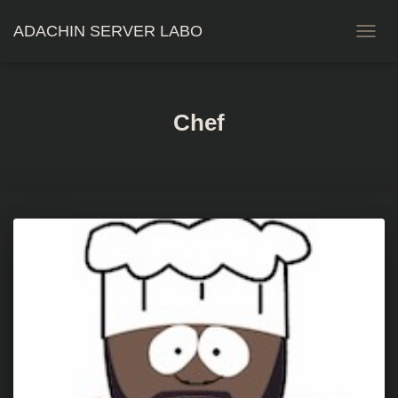
ADACHIN SERVER LABO
ナ
ビ
ゲ
ー
シ
Chef
ョ
ン
を
切
り
替
え