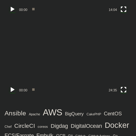
00:00
14:04
動
画
プ
レ
ー
ヤ
ー
00:00
24:35
AWS
Ansible
CentOS
BigQuery
Apache
CakePHP
Docker
CircleCI
Digdag
DigitalOcean
Chef
coreos
ECS/Fargate
Embulk
GCP
Git
Go
GitHub
GitHub Actions