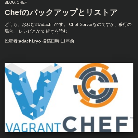
BLOG
CHEF
Chefのバックアップとリストア
どうも、おねむのAdachinです。 Chef-Serverなのですが、移行の
場合、 レシピとかro
続きを読む
投稿者:
adachi.ryo
投稿日時:
11年
前