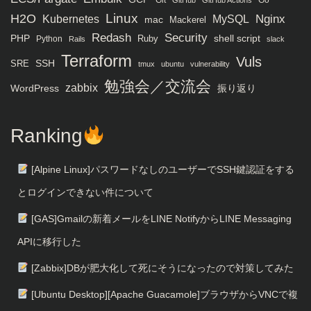
H2O
Linux
MySQL
Nginx
Kubernetes
mac
Mackerel
Redash
Security
PHP
Ruby
shell script
Python
Rails
slack
Terraform
Vuls
SRE
SSH
tmux
ubuntu
vulnerability
勉強会／交流会
zabbix
WordPress
振り返り
Ranking
[Alpine Linux]パスワードなしのユーザーでSSH鍵認証をする
とログインできない件について
[GAS]Gmailの新着メールをLINE NotifyからLINE Messaging
APIに移行した
[Zabbix]DBが肥大化して死にそうになったので対策してみた
[Ubuntu Desktop][Apache Guacamole]ブラウザからVNCで複