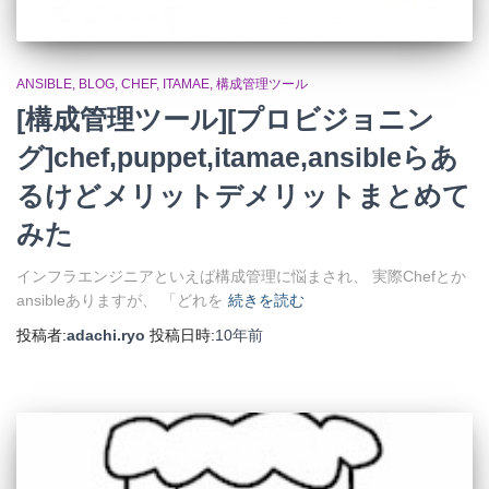
ANSIBLE
BLOG
CHEF
ITAMAE
構成管理ツール
[構成管理ツール][プロビジョニン
グ]chef,puppet,itamae,ansibleらあ
るけどメリットデメリットまとめて
みた
インフラエンジニアといえば構成管理に悩まされ、 実際Chefとか
ansibleありますが、 「どれを
続きを読む
投稿者:
adachi.ryo
投稿日時:
10年
前