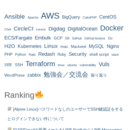
AWS
Ansible
CentOS
BigQuery
Apache
CakePHP
Docker
CircleCI
Digdag
DigitalOcean
Chef
coreos
ECS/Fargate
Embulk
GCP
Git
Go
GitHub
GitHub Actions
H2O
Linux
MySQL
Nginx
Kubernetes
mac
Mackerel
Redash
Security
PHP
Ruby
shell script
Python
Rails
slack
Terraform
Vuls
SRE
SSH
tmux
ubuntu
vulnerability
勉強会／交流会
zabbix
WordPress
振り返り
Ranking
[Alpine Linux]パスワードなしのユーザーでSSH鍵認証をする
とログインできない件について
[GAS]Gmailの新着メールをLINE NotifyからLINE Messaging