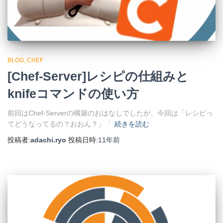
BLOG
CHEF
[Chef-Server]レシピの仕組みと
knifeコマンドの使い方
前回はChef-Serverの構築のおはなしでしたが、今回は「レシピっ
てどうなってるの？おおん？」「
続きを読む
投稿者:
adachi.ryo
投稿日時:
11年
前