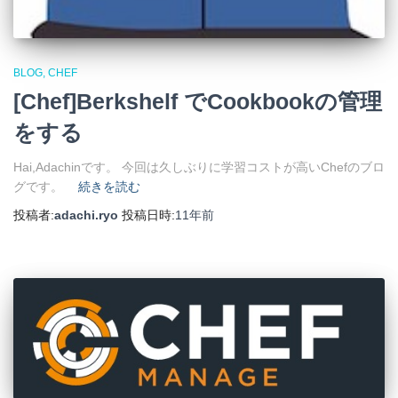
BLOG
CHEF
[Chef]Berkshelf でCookbookの管理
をする
Hai,Adachinです。 今回は久しぶりに学習コストが高いChefのブロ
グです。
続きを読む
投稿者:
adachi.ryo
投稿日時:
11年
前