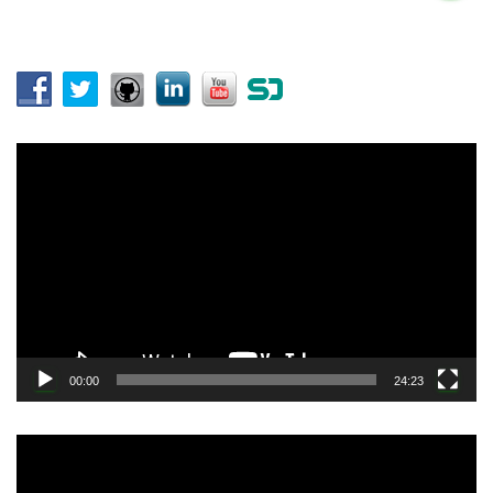
:
動
画
プ
レ
ー
ヤ
ー
00:00
24:23
動
画