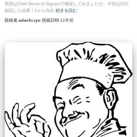
前回はChef-ServerをVagrantで構築してみましたが、今回は試行
錯誤した結果！1から自分
続きを読む
投稿者:
adachi.ryo
投稿日時:
11年
前