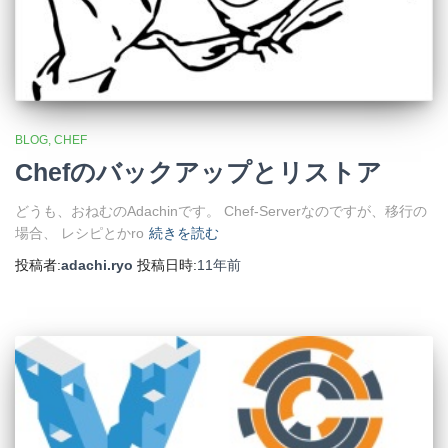
BLOG
CHEF
Chefのバックアップとリストア
どうも、おねむのAdachinです。 Chef-Serverなのですが、移行の
場合、 レシピとかro
続きを読む
投稿者:
adachi.ryo
投稿日時:
11年
前