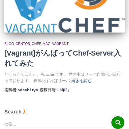
BLOG
CENTOS
CHEF
MAC
VAGRANT
[Vagrant]がんばってChef-Server入
れてみた
どうもこんばんわ。Adachinです。 世の中はサーバ自動化が流行
っております。 自動化すればサーバ
続きを読む
投稿者:
adachi.ryo
投稿日時:
11年
前
Search
検
検索…
索