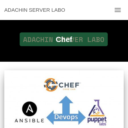
ADACHIN SERVER LABO
ナ
ビ
ゲ
ー
シ
Chef
ョ
ン
を
切
り
替
え