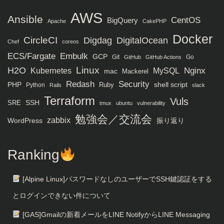
AWS
Ansible
CentOS
BigQuery
Apache
CakePHP
Docker
CircleCI
Digdag
DigitalOcean
Chef
coreos
ECS/Fargate
Embulk
GCP
Git
Go
GitHub
GitHub Actions
H2O
Linux
MySQL
Nginx
Kubernetes
mac
Mackerel
Redash
Security
PHP
Ruby
shell script
Python
Rails
slack
Terraform
Vuls
SRE
SSH
tmux
ubuntu
vulnerability
勉強会／交流会
zabbix
WordPress
振り返り
Ranking
[Alpine Linux]パスワードなしのユーザーでSSH鍵認証をする
とログインできない件について
[GAS]Gmailの新着メールをLINE NotifyからLINE Messaging