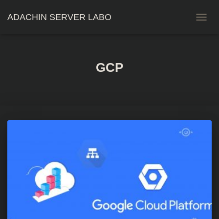
ADACHIN SERVER LABO
ナ
ビ
ゲ
ー
シ
GCP
ョ
ン
を
切
り
替
え