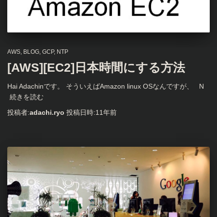
AWS
BLOG
GCP
NTP
[AWS][EC2]日本時間にする方法
Hai Adachinです。 そういえばAmazon linux OSなんですが、 N
続きを読む
投稿者:
adachi.ryo
投稿日時:
11年
前