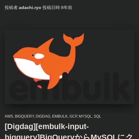
投稿者:
adachi.ryo
投稿日時:
8年
前
AWS
BIGQUERY
DIGDAG
EMBULK
GCP
MYSQL
SQL
[Digdag][embulk-input-
bigquery]BigQueryからMySQLにク