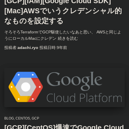
[GCP][IAM][Google Cloud SDK]
[Mac]AWSでいうクレデンシャル的
なものを設定する
そろそろTerraformでGCP駆使したいなあと思い、 AWSと同じよ
うにローカルMacにクレデン
続きを読む
投稿者:
adachi.ryo
投稿日時:
9年
前
BLOG
CENTOS
GCP
[GCP][CentOS]爆速でGoogle Cloud