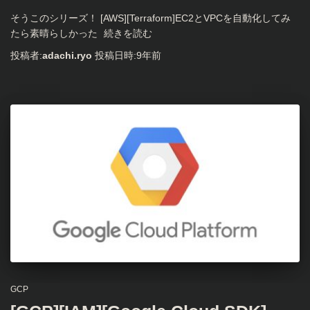
そうこのシリーズ！ [AWS][Terraform]EC2とVPCを自動化してみ
たら素晴らしかった
続きを読む
投稿者:
adachi.ryo
投稿日時:
9年
前
GCP