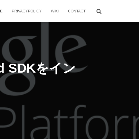
ME
PRIVACYPOLICY
WIKI
CONTACT
oud SDKをイン