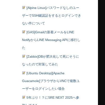
[Alpine Linux]パスワードなしのユー
ザーでSSH鍵認証をするとログインでき
ない件について
[GAS]Gmailの新着メールをLINE
NotifyからLINE Messaging APIに移行し
た
[Zabbix]DBが肥大化して死にそうに
なったので対策してみた
[Ubuntu Desktop][Apache
Guacamole]ブラウザからVNCで複数ユ
ーザーをログインしたい場合
5年ぶり！？にSRE NEXT 2025へ参