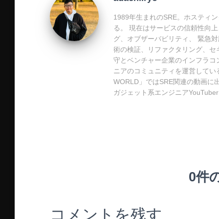
a
o
t
1989年生まれのSRE。ホステ
o
る。 現在はサービスの信頼性向上
k
グ、オブザーバビリティ、 緊急対応
術の検証、リファクタリング、セ
守とベンチャー企業のインフラコン
ニアのコミュニティを運営している。
WORLD」ではSRE関連の動画に
ガジェット系エンジニアYouTub
0件
コメントを残す