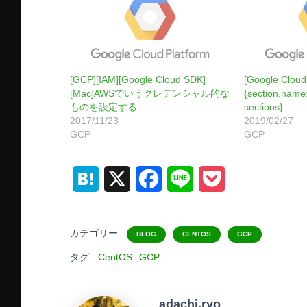
[GCP][IAM][Google Cloud SDK]
[Google Cloud
[Mac]AWSでいうクレデンシャル的な
{section.name:
ものを設定する
sections}
2017/11/23
2019/02/27
GCP
GCP
H
X
F
L
P
a
a
i
o
t
c
n
c
カテゴリー:
BLOG
CENTOS
GCP
e
e
e
k
タグ:
CentOS
GCP
n
b
e
adachi.ryo