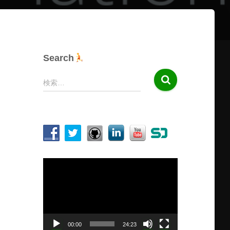
Search
検
検索…
索
:
動
画
プ
レ
ー
ヤ
00:00
24:23