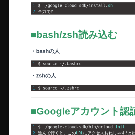
1
$
.
/
google
-
cloud
-
sdk
/
install
.
sh
2
全力で
Y
■bash/zsh読み込む
・bashの人
1
$
source
~
/
.
bashrc
・zshの人
1
$
source
~
/
.
zshrc
■Googleアカウント認
1
$
.
/
google
-
cloud
-
sdk
/
bin
/
gcloud 
init
2
進んで行くと、この
URL
にアクセスおねしゃす
!
と