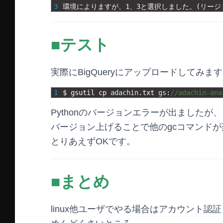
3
環境によりますが、
1
、
3
と選択しました。
(
リージ
■テスト
実際にBigQueryにアップロードしてみま
1
$
gsutil 
cp 
adachin
.
txt 
gs
:
//adachin-ana
Pythonのバージョンエラーが出ましたが、
バージョン上げることで他のgcコマンド
とりあえずOKです。
■まとめ
linux他ユーザでやる場合はアカウント認