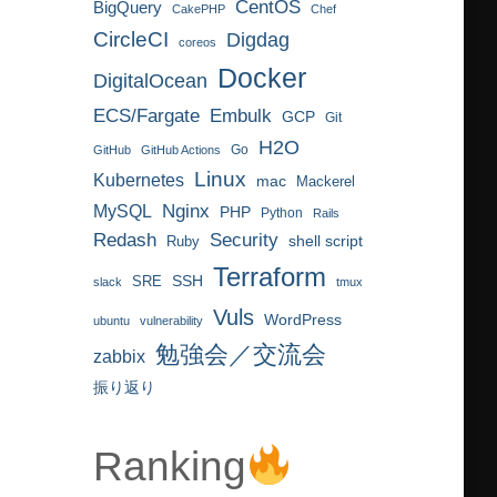
CentOS
BigQuery
CakePHP
Chef
CircleCI
Digdag
coreos
Docker
DigitalOcean
ECS/Fargate
Embulk
GCP
Git
H2O
Go
GitHub
GitHub Actions
Linux
Kubernetes
mac
Mackerel
MySQL
Nginx
PHP
Python
Rails
Redash
Security
Ruby
shell script
Terraform
SRE
SSH
slack
tmux
Vuls
WordPress
ubuntu
vulnerability
勉強会／交流会
zabbix
振り返り
Ranking