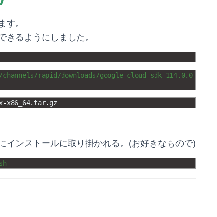
ます。
使用できるようにしました。
/channels/rapid/downloads/google-cloud-sdk-114.0.0
x
-
x86_64
.
tar
.
gz
にインストールに取り掛かれる。(お好きなもので)
sh