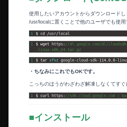
使用したいアカウントからダウンロードし
/usr/localに置くことで他のユーザでも
1
$
cd
/
usr
/
local
1
$
wget 
https
:
//dl.google.com/dl/cloudsdk
-linux-x86_64.tar.gz
1
$
tar 
xfvz
google
-
cloud
-
sdk
-
114.0.0
-
linu
・ちなみにこれでもOKです。
こっちのほうがわざわざ解凍しなくてすぐ
1
$
curl 
https
:
//sdk.cloud.google.com | ba
■インストール