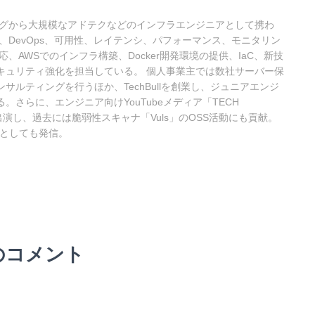
ィングから大規模なアドテクなどのインフラエンジニアとして携わ
、DevOps、可用性、レイテンシ、パフォーマンス、モニタリン
、AWSでのインフラ構築、Docker開発環境の提供、IaC、新技
キュリティ強化を担当している。 個人事業主では数社サーバー保
サルティングを行うほか、TechBullを創業し、ジュニアエンジ
さらに、エンジニア向けYouTubeメディア「TECH
出演し、過去には脆弱性スキャナ「Vuls」のOSS活動にも貢献。
erとしても発信。
のコメント