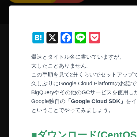
H
X
F
L
P
a
a
i
o
爆速とタイトル名に書いていますが、
t
c
n
c
大したことありません。
e
e
e
k
この手順を見て2分くらいでセットアップでき
久しぶりにGoogle Cloud Platformのお
n
b
e
BigQueryやその他のGCサービスを使用
a
o
t
Google独自の
「Google Cloud SDK」
をイ
o
ということでやってみましょう。
k
■ダウンロード(CentOS