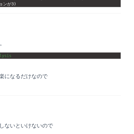
ョンが
3
)
す。
lysis
が楽になるだけなので
証しないといけないので