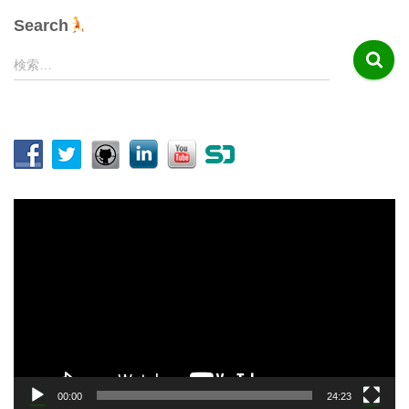
Search
検
検索…
索
:
動
画
プ
レ
ー
ヤ
ー
00:00
24:23