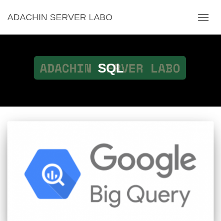
ADACHIN SERVER LABO
ナ
ビ
ゲ
ー
シ
SQL
ョ
ン
を
切
り
替
え