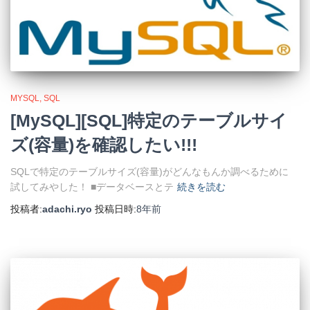
MYSQL
SQL
[MySQL][SQL]特定のテーブルサイ
ズ(容量)を確認したい!!!
SQLで特定のテーブルサイズ(容量)がどんなもんか調べるために
試してみやした！ ■データベースとテ
続きを読む
投稿者:
adachi.ryo
投稿日時:
8年
前