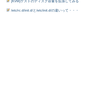
[KVM]ゲストのディスク容量を拡張してみる
/etc/rc.d/init.d/と/etc/init.d/の違いって・・・