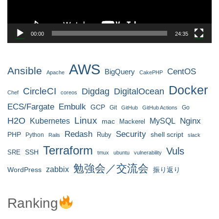
00:00
24:35
AWS
Ansible
CentOS
BigQuery
Apache
CakePHP
Docker
CircleCI
Digdag
DigitalOcean
Chef
coreos
ECS/Fargate
Embulk
GCP
Git
Go
GitHub
GitHub Actions
H2O
Linux
MySQL
Nginx
Kubernetes
mac
Mackerel
Redash
Security
PHP
Ruby
shell script
Python
Rails
slack
Terraform
Vuls
SRE
SSH
tmux
ubuntu
vulnerability
勉強会／交流会
zabbix
WordPress
振り返り
Ranking