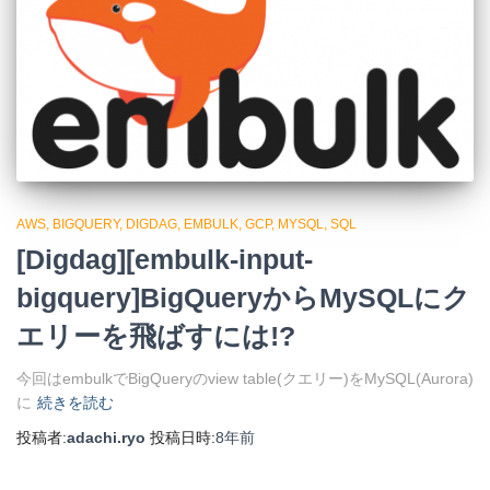
AWS
BIGQUERY
DIGDAG
EMBULK
GCP
MYSQL
SQL
[Digdag][embulk-input-
bigquery]BigQueryからMySQLにク
エリーを飛ばすには!?
今回はembulkでBigQueryのview table(クエリー)をMySQL(Aurora)
に
続きを読む
投稿者:
adachi.ryo
投稿日時:
8年
前