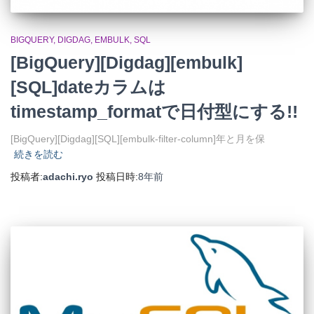
BIGQUERY
DIGDAG
EMBULK
SQL
[BigQuery][Digdag][embulk]
[SQL]dateカラムは
timestamp_formatで日付型にする!!
[BigQuery][Digdag][SQL][embulk-filter-column]年と月を保
続きを読む
投稿者:
adachi.ryo
投稿日時:
8年
前