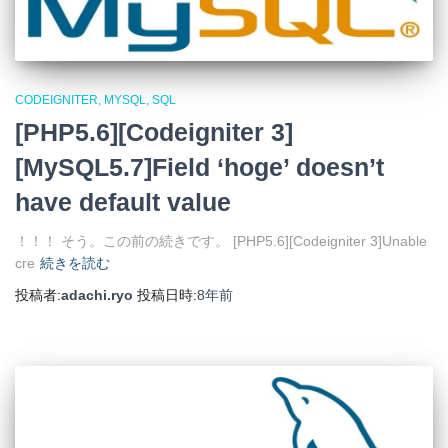
CODEIGNITER
MYSQL
SQL
[PHP5.6][Codeigniter 3]
[MySQL5.7]Field ‘hoge’ doesn’t
have default value
！！！ そう。この前の続きです。 [PHP5.6][Codeigniter 3]Unable
cre
続きを読む
投稿者:
adachi.ryo
投稿日時:
8年
前