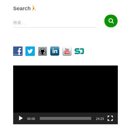
Search
検
検索…
索
:
動
画
プ
レ
ー
ヤ
ー
00:00
24:23