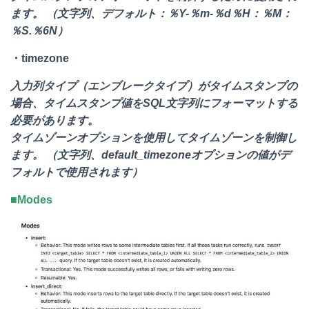
ます。 （文字列、デフォルト：％Y-％m-％d％H：％M：
％S.％6N）
・timezone
入力列タイプ（エンブレークタイプ）がタイムスタンプの
場合、タイムスタンプ値をSQL文字列にフォーマットする
必要があります。
タイムゾーンオプションを使用してタイムゾーンを制御し
ます。 （文字列、default_timezoneオプションの値がデ
フォルトで使用されます）
■Modes