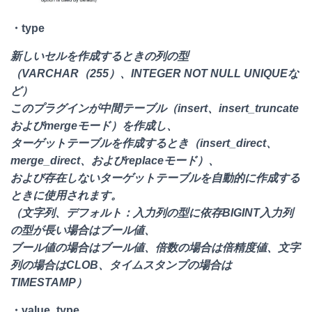
・type
新しいセルを作成するときの列の型
（VARCHAR（255）、INTEGER NOT NULL UNIQUEな
ど）
このプラグインが中間テーブル（insert、insert_truncate
およびmergeモード）を作成し、
ターゲットテーブルを作成するとき（insert_direct、
merge_direct、およびreplaceモード）、
および存在しないターゲットテーブルを自動的に作成する
ときに使用されます。
（文字列、デフォルト：入力列の型に依存BIGINT入力列
の型が長い場合はブール値、
ブール値の場合はブール値、倍数の場合は倍精度値、文字
列の場合はCLOB、タイムスタンプの場合は
TIMESTAMP）
・value_type