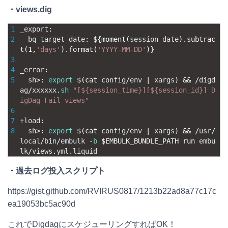
・views.dig
1
_export
:
2
bq_target_date
:
$
{
moment
(
session_date
)
.
subtrac
t
(
1
,
'days'
)
.
format
(
'YYYY-MM-DD'
)
}
3
4
_error
:
5
sh
>
:
export
$
(
cat 
config
/
env
|
xargs
)
&&
/
digd
ag
/
xxxxxx
.
sh
"[${session_time}][${session_id}] D
igDag Fail views"
6
7
+
load
:
8
sh
>
:
export
$
(
cat 
config
/
env
|
xargs
)
&&
/
usr
/
local
/
bin
/
embulk
-
b
$
EMBULK_BUNDLE_PATH 
run 
embu
lk
/
views
.
yml
.
liquid
・過去ログ投入スクリプト
https://gist.github.com/RVIRUS0817/1213b22ad8a77c17c
ea19053bc5ac90d
これでDigdagにスケジューリングすればOK！