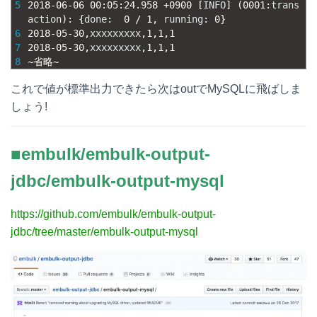
5
2018
-
06
-
06
00
:
05
:
24.958
+
0900
[
INFO
]
(
0001
:
trans
action
)
:
{
done
:
0
/
1
,
running
:
0
}
6
2018
-
05
-
30
,
xxxxxxxxx
,
1
,
1
,
1
7
2018
-
05
-
30
,
xxxxxxxxx
,
1
,
1
,
1
8
~
省略
~
これで値が標準出力できたら次はoutでMySQLに飛ばしま
しょう!
■embulk/embulk-output-
jdbc/embulk-output-mysql
https://github.com/embulk/embulk-output-
jdbc/tree/master/embulk-output-mysql