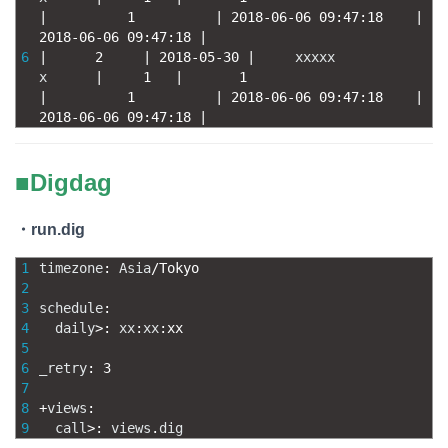
|
1
|
2018
-
06
-
06
09
:
47
:
18
|
2018
-
06
-
06
09
:
47
:
18
|
6
|
2
|
2018
-
05
-
30
|
xxxxx
x
|
1
|
1
|
1
|
2018
-
06
-
06
09
:
47
:
18
|
2018
-
06
-
06
09
:
47
:
18
|
■Digdag
・run.dig
1
timezone
:
Asia
/
Tokyo
2
3
schedule
:
4
daily
>
:
xx
:
xx
:
xx
5
6
_retry
:
3
7
8
+
views
:
9
call
>
:
views
.
dig