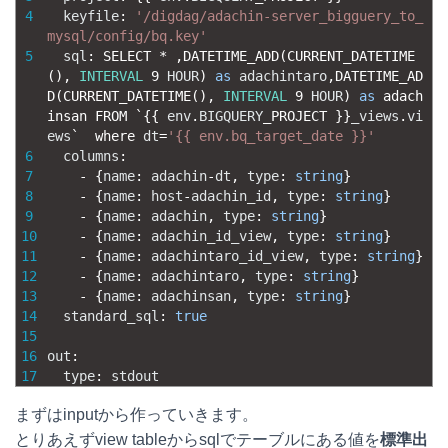
4
keyfile
:
'/digdag/adachin-server_bigguery_to_
mysql/config/bq.key'
5
sql
:
SELECT *
,
DATETIME_ADD
(
CURRENT_DATETIME
(
)
,
INTERVAL
9
HOUR
)
as
adachintaro
,
DATETIME_AD
D
(
CURRENT_DATETIME
(
)
,
INTERVAL
9
HOUR
)
as
adach
insan
FROM
`
{
{
env
.
BIGQUERY
_
PROJECT
}
}
_views
.
vi
ews
`
where 
dt
=
'{{ env.bq_target_date }}'
6
columns
:
7
-
{
name
:
adachin
-
dt
,
type
:
string
}
8
-
{
name
:
host
-
adachin_id
,
type
:
string
}
9
-
{
name
:
adachin
,
type
:
string
}
10
-
{
name
:
adachin_id_view
,
type
:
string
}
11
-
{
name
:
adachintaro_id_view
,
type
:
string
}
12
-
{
name
:
adachintaro
,
type
:
string
}
13
-
{
name
:
adachinsan
,
type
:
string
}
14
standard_sql
:
true
15
16
out
:
17
type
:
stdout
まずはinputから作っていきます。
とりあえずview tableからsqlでテーブルにある値を
標準出