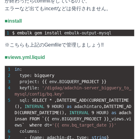
が終わったらcommitをしているので、
エラーなど出てもincertなどは発行されません。
■install
1
$
embulk 
gem 
install 
embulk
-
output
-
mysql
※こちらも上記のGemfileで管理しましょう!!
■views.yml.liquid
1
in
:
2
type
:
bigquery
3
project
:
{
{
env
.
BIGQUERY
_
PROJECT
}
}
4
keyfile
:
'/digdag/adachin-server_bigguery_to_
mysql/config/bq.key'
5
sql
:
SELECT *
,
DATETIME_ADD
(
CURRENT_DATETIME
(
)
,
INTERVAL
9
HOUR
)
as
adachintaro
,
DATETIME_AD
D
(
CURRENT_DATETIME
(
)
,
INTERVAL
9
HOUR
)
as
adach
insan
FROM
`
{
{
env
.
BIGQUERY
_
PROJECT
}
}
_views
.
vi
ews
`
where 
dt
=
'{{ env.bq_target_date }}'
6
columns
:
7
-
{
name
:
adachin
-
dt
,
type
:
string
}