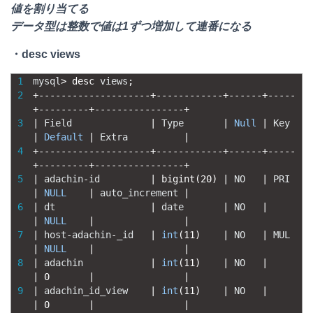
値を割り当てる
データ型は整数で値は1ずつ増加して連番になる
・desc views
1
mysql
>
desc 
views
;
2
+
--
--
--
--
--
--
--
--
--
--
+
--
--
--
--
--
--
+
--
--
--
+
--
--
-
+
--
--
--
--
-
+
--
--
--
--
--
--
--
--
+
3
|
Field
|
Type
|
Null
|
Key
|
Default
|
Extra
|
4
+
--
--
--
--
--
--
--
--
--
--
+
--
--
--
--
--
--
+
--
--
--
+
--
--
-
+
--
--
--
--
-
+
--
--
--
--
--
--
--
--
+
5
|
adachin
-
id
|
bigint
(
20
)
|
NO
|
PRI
|
NULL
|
auto_increment
|
6
|
dt
|
date
|
NO
|
|
NULL
|
|
7
|
host
-
adachin
-
_id
|
int
(
11
)
|
NO
|
MUL
|
NULL
|
|
8
|
adachin
|
int
(
11
)
|
NO
|
|
0
|
|
9
|
adachin_id_view
|
int
(
11
)
|
NO
|
|
0
|
|