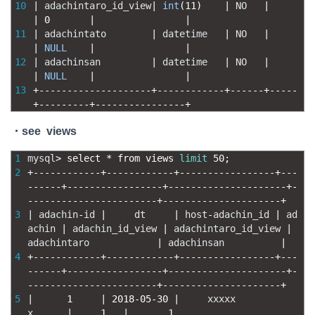
10
|
adachintaro_id_view
|
int
(
11
)
|
NO
|
|
0
|
|
11
|
adachintato
|
datetime
|
NO
|
|
NULL
|
|
12
|
adachinsan
|
datetime
|
NO
|
|
NULL
|
|
13
+
--
--
--
--
--
--
--
--
--
--
+
--
--
--
--
--
--
+
--
--
--
+
--
--
-
+
--
--
--
--
-
+
--
--
--
--
--
--
--
--
+
・see views
1
mysql
>
select *
from 
views 
limit
50
;
2
+
--
--
--
--
--
--
+
--
--
--
--
--
--
+
--
--
--
--
--
--
--
--
-
+
--
-
-
--
--
-
+
--
--
--
--
--
--
--
--
-
+
--
--
--
--
--
--
--
--
--
--
-
+
-
-
--
--
--
--
--
--
--
--
--
--
--
+
--
--
--
--
--
--
--
--
--
--
-
+
3
|
adachin
-
id
|
dt
|
host
-
adachin_id
|
ad
achin
|
adachin_id_view
|
adachintaro_id_view
|
adachintaro
|
adachinsan
|
4
+
--
--
--
--
--
--
+
--
--
--
--
--
--
+
--
--
--
--
--
--
--
--
-
+
--
-
-
--
--
-
+
--
--
--
--
--
--
--
--
-
+
--
--
--
--
--
--
--
--
--
--
-
+
-
-
--
--
--
--
--
--
--
--
--
--
--
+
--
--
--
--
--
--
--
--
--
--
-
+
5
|
1
|
2018
-
05
-
30
|
xxxxx
x
|
1
|
1