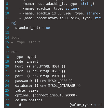
8
-
{
name
:
host
-
adachin_id
,
type
:
string
}
9
-
{
name
:
adachin
,
type
:
string
}
10
-
{
name
:
adachin_id_uu_view
,
type
:
string
}
11
-
{
name
:
adachintaro_id_uu_view
,
type
:
stri
ng
}
12
standard_sql
:
true
13
14
#out:
15
#  type: stdout
16
17
out
:
18
type
:
mysql
19
mode
:
insert
20
host
:
{
{
env
.
MYSQL
_
HOST
}
}
21
user
:
{
{
env
.
MYSQL
_
USER
}
}
22
port
:
{
{
env
.
MYSQL
_
PORT
}
}
23
password
:
{
{
env
.
MYSQL
_
PASS
}
}
24
database
:
{
{
env
.
MYSQL
_
DATABASE
}
}
25
table
:
views
26
options
:
{
connectTimeout
:
20000
}
27
column_options
:
28
dt
:
{
value_type
:
stri