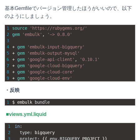
基本Gemfileでバージョン管理したほうがいいので、以下
のようにしましょう。
1
source
'https://rubygems.org/'
2
gem
'embulk'
,
'~> 0.8.0'
3
4
+
gem
'embulk-input-bigquery'
5
+
gem
'embulk-output-mysql'
6
+
gem
'google-api-client'
,
'0.10.1'
7
+
gem
'google-cloud-bigquery'
8
+
gem
'google-cloud-core'
9
+
gem
'google-cloud-env'
・反映
1
$
embulk 
bundle
■views.yml.liquid
1
in
:
2
type
:
bigquery
3
project
:
{
{
env
.
BIGQUERY
_
PROJECT
}
}