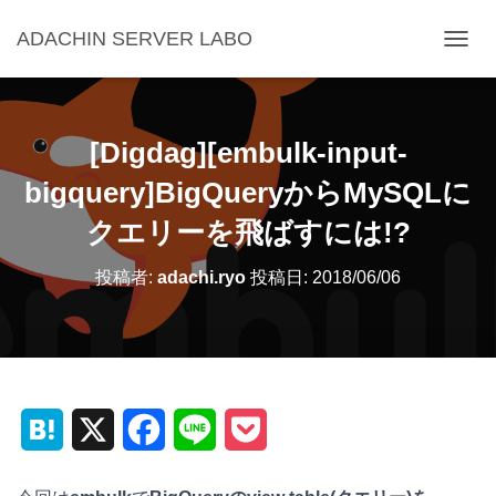
ADACHIN SERVER LABO
ナ
ビ
ゲ
ー
シ
[Digdag][embulk-input-
ョ
ン
bigquery]BigQueryからMySQLに
を
クエリーを飛ばすには!?
切
り
替
投稿者:
adachi.ryo
投稿日:
2018/06/06
え
H
X
F
L
P
a
a
i
o