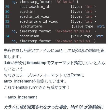
ng
,
timestamp_format
:
'%Y-%m-%d'
}
29
host
-
adachin_id
:
{
type
:
'int'
}
30
adachin
:
{
type
:
'int'
}
31
adachin_id_view
:
{
type
:
'int'
}
32
adachintaro_id_view
:
{
type
:
'int'
}
33
adachintaro
:
{
value_type
:
stri
ng
,
timestamp_format
:
'%Y-%m-%d %h:%i:%s'
}
34
adachinsan
:
{
value_type
:
stri
ng
,
timestamp_format
:
'%Y-%m-%d %h:%i:%s'
}
先程作成した設定ファイルにoutとしてMySQLの制御を追
加します。
dateの部分は
timestampでフォーマット指定
しないと入ら
ないという..
ちなみにテーブルのフォーマットでは
Extra
に
auto_increment
を指定しています。
これでembulk runできたら成功です！
・auto_increment
カラムに値が指定されなかった場合、MySQLが自動的に