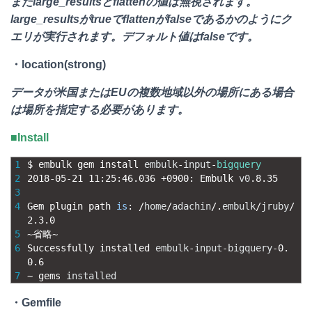
またlarge_resultsとflattenの値は無視されます。
large_resultsがtrueでflattenがfalseであるかのようにク
エリが実行されます。デフォルト値はfalseです。
・location(strong)
データが米国またはEUの複数地域以外の場所にある場合
は場所を指定する必要があります。
■Install
1
$
embulk 
gem 
install 
embulk
-
input
-
bigquery
2
2018
-
05
-
21
11
:
25
:
46.036
+
0900
:
Embulk 
v0
.
8.35
3
4
Gem 
plugin 
path 
is
:
/
home
/
adachin
/
.
embulk
/
jruby
/
2.3.0
5
~
省略
~
6
Successfully 
installed 
embulk
-
input
-
bigquery
-
0.
0.6
7
~
gems 
installed
・Gemfile