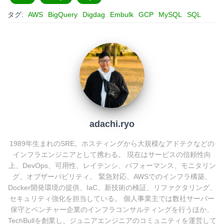
タグ:
AWS
BigQuery
Digdag
Embulk
GCP
MySQL
SQL
n
b
e
a
o
t
o
k
adachi.ryo
1989年生まれのSRE。ホスティングから大規模なアドテクなどの
インフラエンジニアとして携わる。 現在はサービスの信頼性向
上、DevOps、可用性、レイテンシ、パフォーマンス、モニタリン
グ、オブザーバビリティ、 緊急対応、AWSでのインフラ構築、
Docker開発環境の提供、IaC、新技術の検証、リファクタリング、
セキュリティ強化を担当している。 個人事業主では数社サーバー
保守とベンチャー企業のインフラコンサルティングを行うほか、
TechBullを創業し、ジュニアエンジニアのコミュニティを運営して