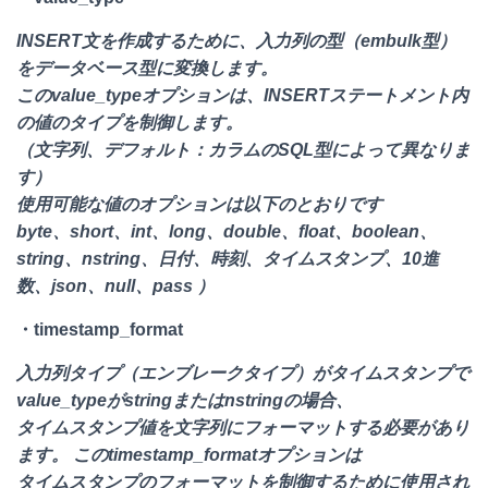
INSERT文を作成するために、入力列の型（embulk型）
をデータベース型に変換します。
このvalue_typeオプションは、INSERTステートメント内
の値のタイプを制御します。
（文字列、デフォルト：カラムのSQL型によって異なりま
す）
使用可能な値のオプションは以下のとおりです
byte、short、int、long、double、float、boolean、
string、nstring、日付、時刻、タイムスタンプ、10進
数、json、null、pass ）
・timestamp_format
入力列タイプ（エンブレークタイプ）がタイムスタンプで
value_typeがstringまたはnstringの場合、
タイムスタンプ値を文字列にフォーマットする必要があり
ます。 このtimestamp_formatオプションは
タイムスタンプのフォーマットを制御するために使用され