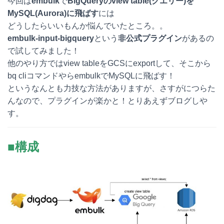
今回は
embulk
で
BigQueryのview table(クエリー)を
t
c
n
c
MySQL(Aurora)に飛ばす
には
どうしたらいいもんか悩んでいたところ。。
e
e
e
k
embulk-input-bigquery
という
非公式プラグイン
があるの
n
b
e
で試してみました！
他のやり方ではview tableをGCSにexportして、そこから
a
o
t
bq cliコマンドやらembulkでMySQLに飛ばす！
o
というなんとも力技な方法がありますが、さすがにつらた
んなので、プラグインが楽かと！とりあえずブログしや
k
す。
■構成