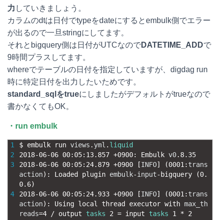
力
していきましょう。
カラムのdtは日付でtypeをdateにするとembulk側でエラー
が出るので一旦stringにしてます。
それとbigquery側は日付がUTCなので
DATETIME_ADD
で
9時間プラスしてます。
whereでテーブルの日付を指定していますが、digdag run
時に特定日付を出力したいためです。
standard_sqlをtrue
にしましたがデフォルトがtrueなので
書かなくてもOK。
・run embulk
1
$
embulk 
run 
views
.
yml
.
liquid
2
2018
-
06
-
06
00
:
05
:
13.857
+
0900
:
Embulk 
v0
.
8.35
3
2018
-
06
-
06
00
:
05
:
24.879
+
0900
[
INFO
]
(
0001
:
trans
action
)
:
Loaded 
plugin 
embulk
-
input
-
bigquery
(
0.
0.6
)
4
2018
-
06
-
06
00
:
05
:
24.933
+
0900
[
INFO
]
(
0001
:
trans
action
)
:
Using 
local 
thread 
executor 
with 
max_th
reads
=
4
/
output 
tasks
2
=
input 
tasks
1
*
2