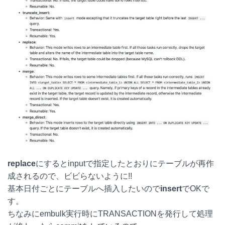
replace
にするとinputで指定したとおりにテーブルが再作
成されるので、ビビらないように!!
基本日付ごとにテーブルへ插入したいので
insert
でOKで
す。
ちなみにembulk実行時にTRANSACTIONを発行して処理