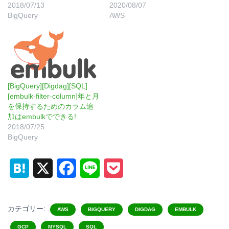
2018/07/13
2020/08/07
BigQuery
AWS
[BigQuery][Digdag][SQL]
[embulk-filter-column]年と月
を保持するためのカラム追
加はembulkでできる!
2018/07/25
BigQuery
H
X
F
L
P
a
a
i
o
t
c
n
c
カテゴリー:
AWS
BIGQUERY
DIGDAG
EMBULK
e
e
e
k
GCP
MYSQL
SQL