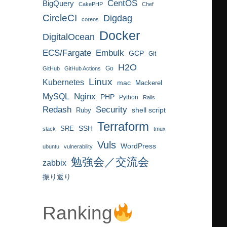
CentOS
BigQuery
CakePHP
Chef
CircleCI
Digdag
coreos
Docker
DigitalOcean
ECS/Fargate
Embulk
GCP
Git
H2O
Go
GitHub
GitHub Actions
Linux
Kubernetes
mac
Mackerel
MySQL
Nginx
PHP
Python
Rails
Redash
Security
Ruby
shell script
Terraform
SRE
SSH
slack
tmux
Vuls
WordPress
ubuntu
vulnerability
勉強会／交流会
zabbix
振り返り
Ranking