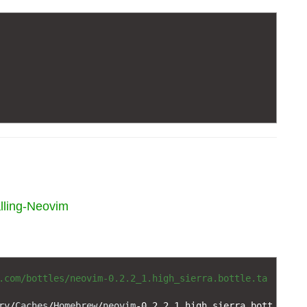
alling-Neovim
.com/bottles/neovim-0.2.2_1.high_sierra.bottle.ta
ry
/
Caches
/
Homebrew
/
neovim
-
0.2.2_1.high_sierra.bott