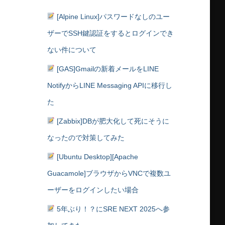
[Alpine Linux]パスワードなしのユー
ザーでSSH鍵認証をするとログインでき
ない件について
[GAS]Gmailの新着メールをLINE
NotifyからLINE Messaging APIに移行し
た
[Zabbix]DBが肥大化して死にそうに
なったので対策してみた
[Ubuntu Desktop][Apache
Guacamole]ブラウザからVNCで複数ユ
ーザーをログインしたい場合
5年ぶり！？にSRE NEXT 2025へ参