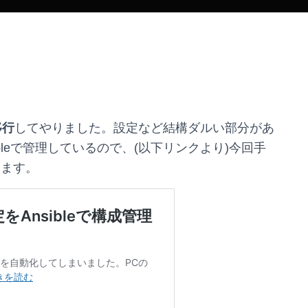
移行
してやりました。設定など結構ダルい部分があ
bleで管理しているので、(以下リンクより)今回手
します。