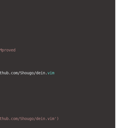
Mproved
thub
.
com
/
Shougo
/
dein
.
vim
thub.com/Shougo/dein.vim')