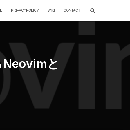
ME
PRIVACYPOLICY
WIKI
CONTACT
らNeovimと