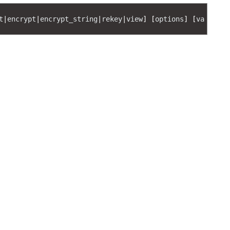
t
|
encrypt
|
encrypt_string
|
rekey
|
view
]
[
options
]
[
va