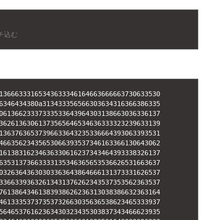
チ込む
13666333165343633346164663666663730633530
6346434380a313433356566303634316366386335
06136623337333533643964303138663036336137
36261363061373565646534636333323239633139
13637636537396633643235336664393063393531
46635623435653066393537346163366130643062
16138316234636330616237343464393338326137
63531373663333135346365653536626531663637
03263643630303363643864666131373331626537
33663393632613431376262343537353562363537
76138643461383938626236313038386632363164
46133353737353732663035636538623465333937
56465376162363430323435303837343466623935