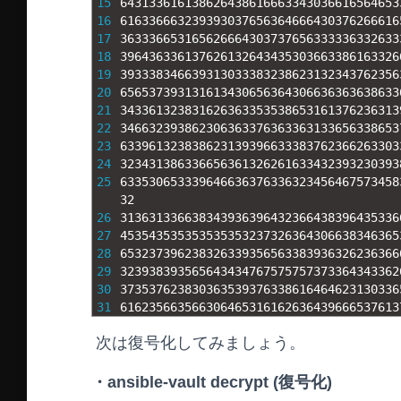
15
643133616138626438616663343036616564653
16
616336663239393037656364666430376266616
17
363336653165626664303737656333336332633
18
396436336137626132643435303663386163326
19
393338346639313033383238623132343762356
20
656537393131613430656364306636363638633
21
343361323831626363353538653161376236313
22
346632393862306363376363363133656338653
23
633961323838623139396633383762366263303
24
323431386336656361326261633432393230393
25
633530653339646636376336323456467573458
32
26
313631336638343936396432366438396435336
27
453543535353535353237326364306638346365
28
653237396238326339356563383936326236366
29
323938393565643434767575757373364343362
30
373537623830363539376338616464623130336
31
616235663566306465316162636439666537613
次は復号化してみましょう。
・ansible-vault decrypt (復号化)