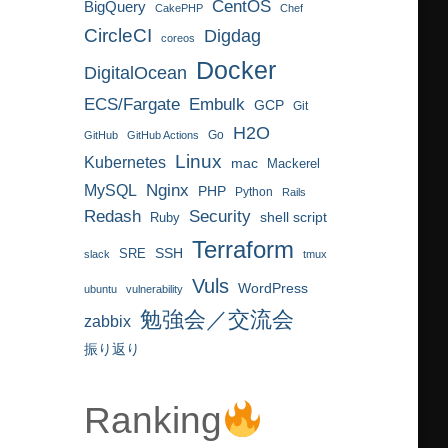
CentOS
BigQuery
CakePHP
Chef
CircleCI
Digdag
coreos
Docker
DigitalOcean
ECS/Fargate
Embulk
GCP
Git
H2O
Go
GitHub
GitHub Actions
Linux
Kubernetes
mac
Mackerel
MySQL
Nginx
PHP
Python
Rails
Redash
Security
Ruby
shell script
Terraform
SRE
SSH
slack
tmux
Vuls
WordPress
ubuntu
vulnerability
勉強会／交流会
zabbix
振り返り
Ranking