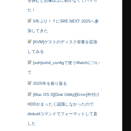
を挟むと想像以上に動かなくてハマっ
た！
5年ぶり！？にSRE NEXT 2025へ参
加してきた
[KVM]ゲストのディスク容量を拡張
してみる
[ssh]sshd_configで使うMatchについ
て
2025年を振り返る
[Mac OS X][Disk Utility][Error]外付け
HDDがまったく認識しなかったので
diskutilコマンドでフォーマットして直
した