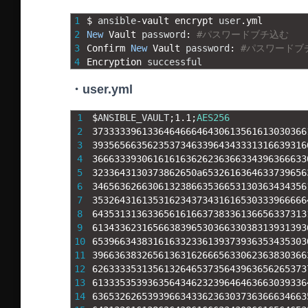
1
$
ansible
-
vault 
encrypt 
user
.
yml
2
New
Vault 
password
:
#パスワードブチ込む
3
Confirm 
New
Vault 
password
:
#パスワードブ
4
Encryption 
successful
・user.yml
1
$
ANSIBLE_VAULT
;
1.1
;
AES256
2
373333396133646466646430613561613030366
3
393565663562353734633964343331316639316
4
366633393061616163626236366334396366633
5
3233643130373862650a6532616364633739656
6
346563626630613238663536653130363434356
7
353264316135316234373431616530333966666
8
643531313633656161663738336136656337313
9
613433623165663839653036633038313931393
10
653966343831616332336139373936353435303
11
396636383265613631626665633062363830366
12
626333353135613264653735643963656265373
13
613335353936356434623239646463663039336
14
636532626539396634336236303736366634663