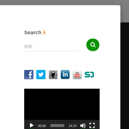
Search
検
検索…
索
:
動
画
プ
レ
ー
ヤ
00:00
24:23