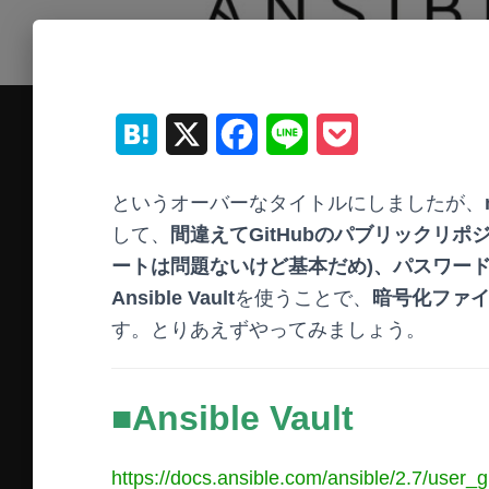
H
X
F
L
P
a
a
i
o
というオーバーなタイトルにしましたが、
t
c
n
c
して、
間違えてGitHubのパブリックリポジ
e
e
e
k
ートは問題ないけど基本だめ)、パスワー
Ansible Vault
を使うことで、
暗号化ファ
n
b
e
す。とりあえずやってみましょう。
a
o
t
o
■Ansible Vault
k
https://docs.ansible.com/ansible/2.7/user_g