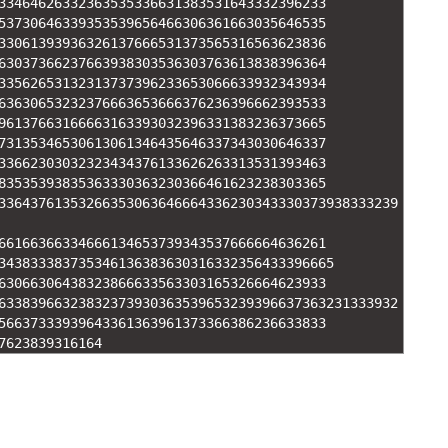
33464626332363535336631383531643332396233
53730646339353539656466306361663035646535
33061393936326137666531373565316563623836
63037366237663938303536303763613838396364
33562653132313737396233653066633932343934
63630653232376663653666376236396662393533
96137663166663163393032396331383236373665
73135346530613061346435646337343030646337
33662303032323434376133626263313531393463
83535393835363330363230366461623238303365
33643761353266353063646664336230343330373938333239
66166366334666134653739343537666664636261
343833383735346136383630316332356433396665
63066306438323866633563303165326664623933
63383966323832373930363539653239396637363231333932
56637333939643361363961373366386236633833
7623839316164