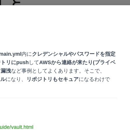
main.yml
内に
クレデンシャルやパスワードを指定
トリにpush
して
AWSから連絡が来たり(プライベ
ド漏洩
など事例としてよくあります。そこで、
イル
になり、
リポジトリもセキュア
になるわけで
uide/vault.html