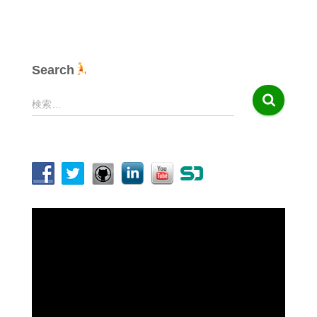
Search
検
検索…
索
:
動
画
プ
レ
ー
ヤ
ー