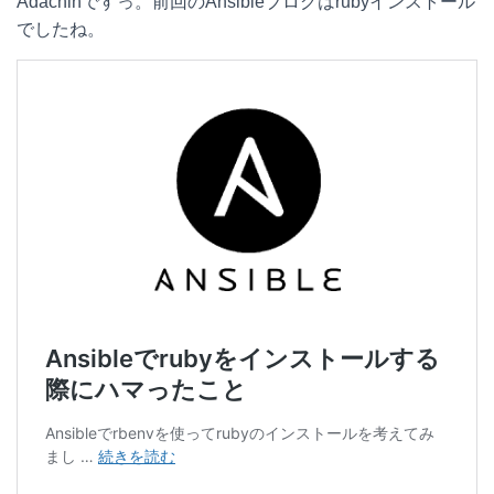
Adachinですっ。前回のAnsibleブログはrubyインストール
t
c
n
c
でしたね。
e
e
e
k
n
b
e
a
o
t
o
k