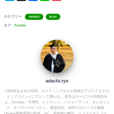
a
a
i
o
t
c
n
c
カテゴリー:
ANSIBLE
BLOG
e
e
e
k
タグ:
Ansible
n
b
e
a
o
t
o
k
adachi.ryo
1989年生まれのSRE。ホスティングから大規模なアドテクなどの
インフラエンジニアとして携わる。 現在はサービスの信頼性向
上、DevOps、可用性、レイテンシ、パフォーマンス、モニタリン
グ、オブザーバビリティ、 緊急対応、AWSでのインフラ構築、
Docker開発環境の提供、IaC、新技術の検証、リファクタリング、