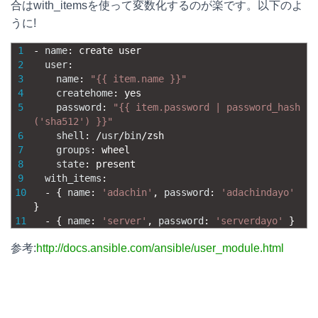
合はwith_itemsを使って変数化するのが楽です。以下のよ
うに!
1
-
name
:
create 
user
2
user
:
3
name
:
"{{ item.name }}"
4
createhome
:
yes
5
password
:
"{{ item.password | password_hash
('sha512') }}"
6
shell
:
/
usr
/
bin
/
zsh
7
groups
:
wheel
8
state
:
present
9
with_items
:
10
-
{
name
:
'adachin'
,
password
:
'adachindayo'
}
11
-
{
name
:
'server'
,
password
:
'serverdayo'
}
参考:
http://docs.ansible.com/ansible/user_module.html