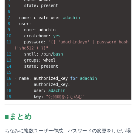
5
state
:
present
6
7
-
name
:
create 
user 
adachin
8
user
:
9
name
:
adachin
10
createhome
:
yes
11
password
:
"{{ 'adachindayo' | password_hash
('sha512') }}"
12
shell
:
/
bin
/
bash
13
groups
:
wheel
14
state
:
present
15
16
-
name
:
authorized_key 
for
adachin
17
authorized_key
:
18
user
:
adachin
19
key
:
"公開鍵をぶち込む"
■まとめ
ちなみに複数ユーザー作成、パスワードの変更をしたい場