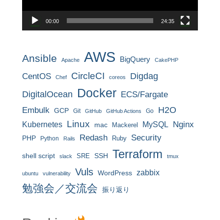
ー
00:00
24:35
AWS
Ansible
BigQuery
Apache
CakePHP
CircleCI
CentOS
Digdag
Chef
coreos
Docker
DigitalOcean
ECS/Fargate
H2O
Embulk
GCP
Git
Go
GitHub
GitHub Actions
Linux
MySQL
Nginx
Kubernetes
mac
Mackerel
Redash
Security
PHP
Ruby
Python
Rails
Terraform
shell script
SRE
SSH
slack
tmux
Vuls
zabbix
WordPress
ubuntu
vulnerability
勉強会／交流会
振り返り