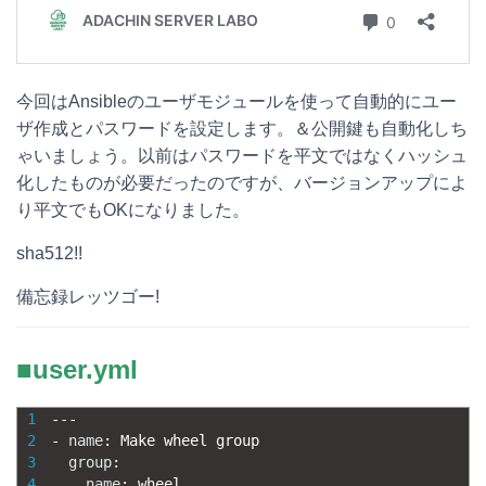
今回はAnsibleのユーザモジュールを使って自動的にユー
ザ作成とパスワードを設定します。＆公開鍵も自動化しち
ゃいましょう。以前はパスワードを平文ではなくハッシュ
化したものが必要だったのですが、バージョンアップによ
り平文でもOKになりました。
sha512!!
備忘録レッツゴー!
■user.yml
1
--
-
2
-
name
:
Make 
wheel 
group
3
group
:
4
name
:
wheel