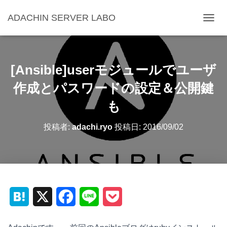
ADACHIN SERVER LABO
ナ
ビ
ゲ
ー
シ
[Ansible]userモジュールでユーザ
ョ
ン
作成とパスワードの設定＆公開鍵
を
も
切
り
替
投稿者:
adachi.ryo
投稿日:
2016/09/02
え
H
X
F
L
P
a
a
i
o