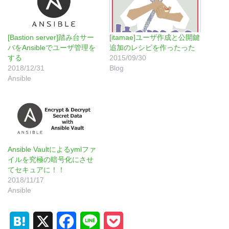
[Bastion server]踏み台サー
[itamae]ユーザ作成と公開鍵
バをAnsibleでユーザ管理を
追加のレシピを作ったった
する
2015/09/30
2018/12/31
Blog
Ansible
Ansible Vaultによるymlファ
イルを究極の暗号化にさせ
てセキュアに！！
2018/11/17
Ansible
H
X
F
L
P