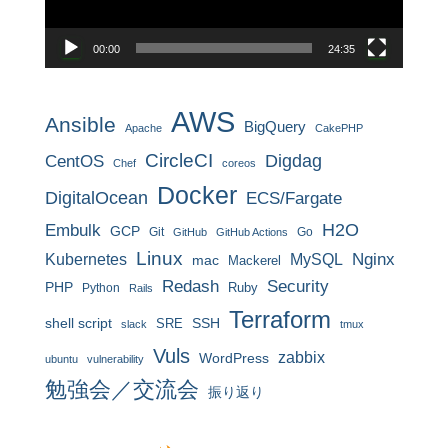
ー
00:00
24:35
AWS
Ansible
BigQuery
Apache
CakePHP
CircleCI
CentOS
Digdag
Chef
coreos
Docker
DigitalOcean
ECS/Fargate
H2O
Embulk
GCP
Git
Go
GitHub
GitHub Actions
Linux
MySQL
Nginx
Kubernetes
mac
Mackerel
Redash
Security
PHP
Ruby
Python
Rails
Terraform
shell script
SRE
SSH
slack
tmux
Vuls
zabbix
WordPress
ubuntu
vulnerability
勉強会／交流会
振り返り