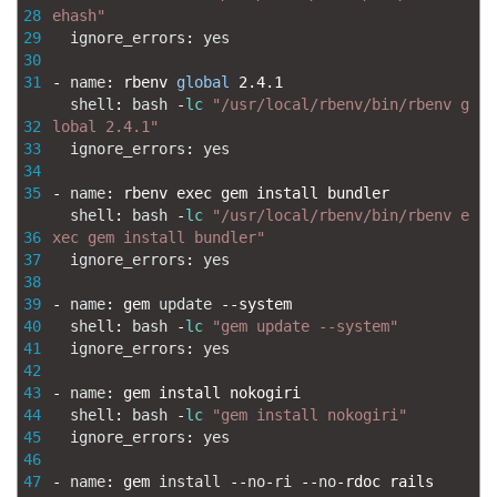
28
ehash"
29
ignore_errors
:
yes
30
31
-
name
:
rbenv 
global
2.4.1
shell
:
bash
-
lc
"/usr/local/rbenv/bin/rbenv g
32
lobal 2.4.1"
33
ignore_errors
:
yes
34
35
-
name
:
rbenv 
exec 
gem 
install 
bundler
shell
:
bash
-
lc
"/usr/local/rbenv/bin/rbenv e
36
xec gem install bundler"
37
ignore_errors
:
yes
38
39
-
name
:
gem 
update
--
system
40
shell
:
bash
-
lc
"gem update --system"
41
ignore_errors
:
yes
42
43
-
name
:
gem 
install 
nokogiri
44
shell
:
bash
-
lc
"gem install nokogiri"
45
ignore_errors
:
yes
46
47
-
name
:
gem 
install
--
no
-
ri
--
no
-
rdoc 
rails