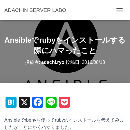
ADACHIN SERVER LABO
ナ
ビ
ゲ
ー
シ
Ansibleでrubyをインストールする
ョ
ン
際にハマったこと
を
切
投稿者:
adachi.ryo
投稿日:
2016/08/18
り
替
え
H
X
F
L
P
a
a
i
o
Ansibleでrbenvを使ってrubyのインストールを考えてみま
t
c
n
c
したが、とにかくハマりました。