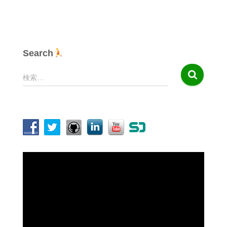
Search
検
検索…
索
:
動
画
プ
レ
ー
ヤ
ー