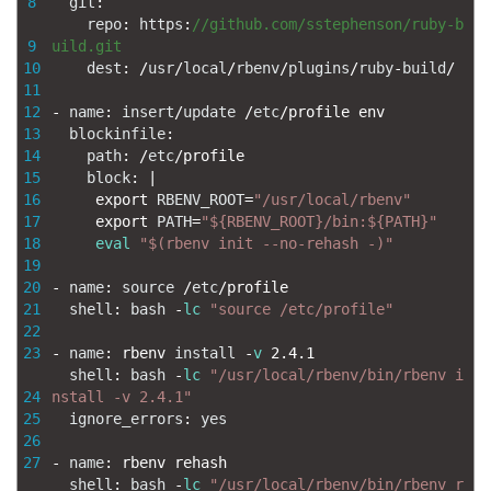
8
git
:
repo
:
https
:
//github.com/sstephenson/ruby-b
9
uild.git
10
dest
:
/
usr
/
local
/
rbenv
/
plugins
/
ruby
-
build
/
11
12
-
name
:
insert
/
update
/
etc
/
profile 
env
13
blockinfile
:
14
path
:
/
etc
/
profile
15
block
:
|
16
export 
RBENV_ROOT
=
"/usr/local/rbenv"
17
export 
PATH
=
"${RBENV_ROOT}/bin:${PATH}"
18
eval
"$(rbenv init --no-rehash -)"
19
20
-
name
:
source
/
etc
/
profile
21
shell
:
bash
-
lc
"source /etc/profile"
22
23
-
name
:
rbenv 
install
-
v
2.4.1
shell
:
bash
-
lc
"/usr/local/rbenv/bin/rbenv i
24
nstall -v 2.4.1"
25
ignore_errors
:
yes
26
27
-
name
:
rbenv 
rehash
shell
:
bash
-
lc
"/usr/local/rbenv/bin/rbenv r