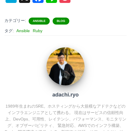
a
a
i
o
t
c
n
c
カテゴリー:
ANSIBLE
BLOG
e
e
e
k
タグ:
Ansible
Ruby
n
b
e
a
o
t
o
k
adachi.ryo
1989年生まれのSRE。ホスティングから大規模なアドテクなどの
インフラエンジニアとして携わる。 現在はサービスの信頼性向
上、DevOps、可用性、レイテンシ、パフォーマンス、モニタリン
グ、オブザーバビリティ、 緊急対応、AWSでのインフラ構築、