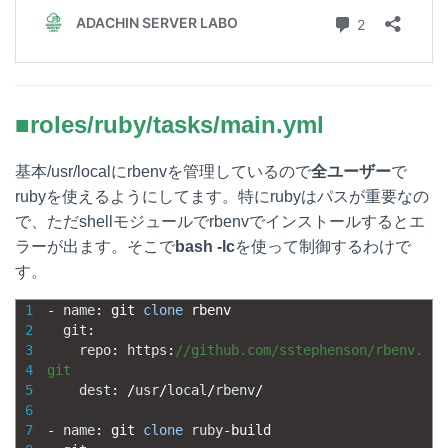
■roles/ruby/tasks/main.yml
基本/usr/localにrbenvを管理しているので
全ユーザー
で
rubyを使えるようにしてます。特にrubyはパスが重要なの
で、ただshellモジュールでrbenvでインストールするとエ
ラーが出ます。そこで
bash -lc
を使って制御するわけで
す。
1
-
name
:
git 
clone
rbenv
2
git
:
3
repo
:
https
:
//github.com/sstephenson/rbenv.
4
git
5
dest
:
/
usr
/
local
/
rbenv
/
6
7
-
name
:
git 
clone
ruby
-
build