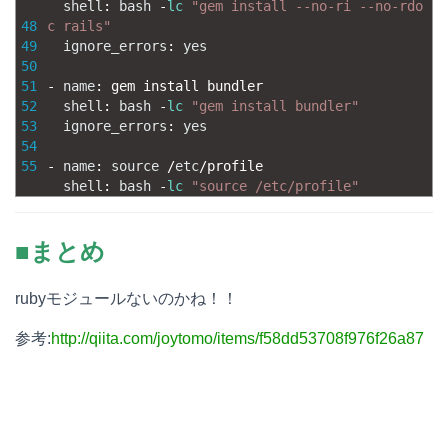
shell
:
bash
-
lc
"gem install --no-ri --no-rdo
48
c rails"
49
ignore_errors
:
yes
50
51
-
name
:
gem 
install 
bundler
52
shell
:
bash
-
lc
"gem install bundler"
53
ignore_errors
:
yes
54
55
-
name
:
source
/
etc
/
profile
shell
:
bash
-
lc
"source /etc/profile"
■まとめ
rubyモジュールないのかね！！
参考:
http://qiita.com/joytomo/items/f58dd53708f976f26a87