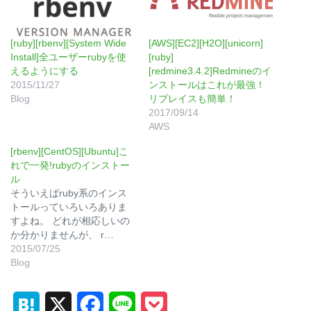
[ruby][rbenv][System Wide
[AWS][EC2][H2O][unicorn]
Install]全ユーザーrubyを使
[ruby]
えるようにする
[redmine3.4.2]Redmineのイ
2015/11/27
ンストールはこれが最強！
Blog
リプレイスも簡単！
2017/09/14
AWS
[rbenv][CentOS][Ubuntu]こ
れで一発!rubyのインストー
ル
そういえばruby系のインス
トールっていろいろありま
すよね。 どれが相応しいの
か分かりませんが、 r…
2015/07/25
Blog
H
X
F
L
P