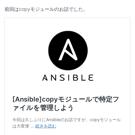
e
e
e
k
前回はcopyモジュールのお話でした。
n
b
e
a
o
t
o
k