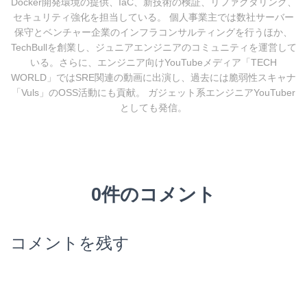
Docker開発環境の提供、IaC、新技術の検証、リファクタリング、
セキュリティ強化を担当している。 個人事業主では数社サーバー
保守とベンチャー企業のインフラコンサルティングを行うほか、
TechBullを創業し、ジュニアエンジニアのコミュニティを運営して
いる。さらに、エンジニア向けYouTubeメディア「TECH
WORLD」ではSRE関連の動画に出演し、過去には脆弱性スキャナ
「Vuls」のOSS活動にも貢献。 ガジェット系エンジニアYouTuber
としても発信。
0件のコメント
コメントを残す