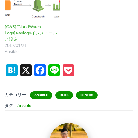
[AWS][CloudWatch
Logs]awslogsインストール
と設定
2017/01/21
Ansible
H
X
F
L
P
a
a
i
o
t
c
n
c
カテゴリー:
ANSIBLE
BLOG
CENTOS
e
e
e
k
タグ:
Ansible
n
b
e
a
o
t