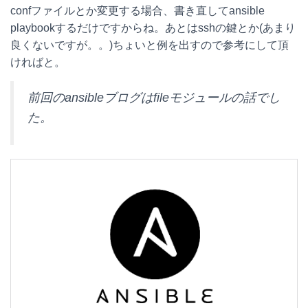
confファイルとか変更する場合、書き直してansible
e
e
e
k
playbookするだけですからね。あとはsshの鍵とか(あまり
n
b
e
良くないですが。。)ちょいと例を出すので参考にして頂
ければと。
a
o
t
o
前回のansibleブログはfileモジュールの話でし
た。
k