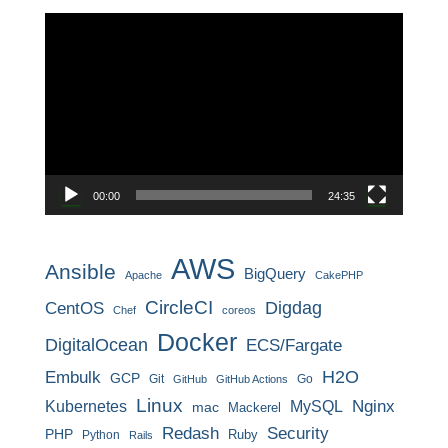
動
画
プ
レ
ー
ヤ
ー
00:00
24:35
AWS
Ansible
BigQuery
Apache
CakePHP
CircleCI
CentOS
Digdag
Chef
coreos
Docker
DigitalOcean
ECS/Fargate
H2O
Embulk
GCP
Git
Go
GitHub
GitHub Actions
Linux
MySQL
Nginx
Kubernetes
mac
Mackerel
Redash
Security
PHP
Ruby
Python
Rails