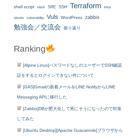
Terraform
shell script
SRE
SSH
slack
tmux
Vuls
zabbix
WordPress
ubuntu
vulnerability
勉強会／交流会
振り返り
Ranking
[Alpine Linux]パスワードなしのユーザーでSSH鍵認
証をするとログインできない件について
[GAS]Gmailの新着メールをLINE NotifyからLINE
Messaging APIに移行した
[Zabbix]DBが肥大化して死にそうになったので対策
してみた
[Ubuntu Desktop][Apache Guacamole]ブラウザから