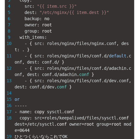
3
copy
:
4
src
:
"{{ item.src }}"
5
dest
:
"/etc/nginx/{{ item.dest }}"
6
backup
:
no
7
owner
:
root
8
group
:
root
9
with_items
:
10
-
{
src
:
roles
/
nginx
/
files
/
nginx
.
conf
,
des
t
:
.
}
11
-
{
src
:
roles
/
nginx
/
files
/
conf
.
d
/
default
.
c
onf
,
dest
:
conf
.
d
/
}
12
-
{
src
:
roles
/
nginx
/
files
/
conf
.
d
/
adachin
.
c
onf
,
dest
:
conf
.
d
/
adachin
.
conf
}
13
-
{
src
:
roles
/
nginx
/
files
/
conf
.
d
/
dev
.
conf
,
dest
:
conf
.
d
/
dev
.
conf
}
14
15
or
16
--
--
-
17
-
name
:
copy 
sysctl
.
conf
18
copy
:
src
=
roles
/
keepalived
/
files
/
sysctl
.
conf 
dest
=
/
etc
/
sysctl
.
conf 
owner
=
root 
group
=
root 
mod
e
=
0644
19
ひとつくらいならこれで
OK