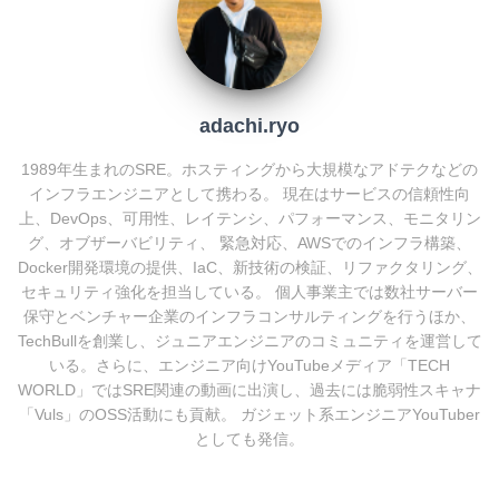
o
k
adachi.ryo
1989年生まれのSRE。ホスティングから大規模なアドテクなどの
インフラエンジニアとして携わる。 現在はサービスの信頼性向
上、DevOps、可用性、レイテンシ、パフォーマンス、モニタリン
グ、オブザーバビリティ、 緊急対応、AWSでのインフラ構築、
Docker開発環境の提供、IaC、新技術の検証、リファクタリング、
セキュリティ強化を担当している。 個人事業主では数社サーバー
保守とベンチャー企業のインフラコンサルティングを行うほか、
TechBullを創業し、ジュニアエンジニアのコミュニティを運営して
いる。さらに、エンジニア向けYouTubeメディア「TECH
WORLD」ではSRE関連の動画に出演し、過去には脆弱性スキャナ
「Vuls」のOSS活動にも貢献。 ガジェット系エンジニアYouTuber
としても発信。