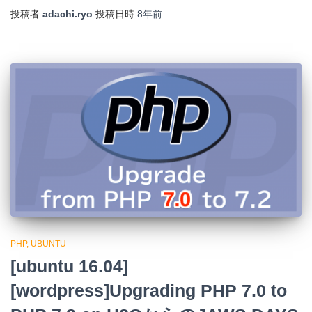
投稿者:
adachi.ryo
投稿日時:
8年
前
PHP
UBUNTU
[ubuntu 16.04]
[wordpress]Upgrading PHP 7.0 to