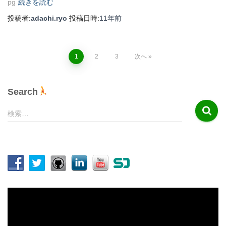
pg
続きを読む
投稿者:
adachi.ryo
投稿日時:
11年
前
投
1
2
3
次へ
稿
Search
の
検
検索…
索
ペ
:
ー
ジ
送
動
画
り
プ
レ