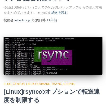
今回はDB移行ということでのMySQLバックアップからの復元方法
をまとめておきます。 ■mysqld
続きを読む
投稿者:
adachi.ryo
投稿日時:
11年
前
BLOG
CENTOS
LINUX COMMAND
RSYNC
UBUNTU
[Linux]rsyncのオプションで転送速
度を制限する