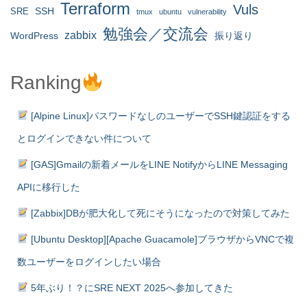
Terraform
Vuls
SRE
SSH
tmux
ubuntu
vulnerability
勉強会／交流会
zabbix
WordPress
振り返り
Ranking
[Alpine Linux]パスワードなしのユーザーでSSH鍵認証をする
とログインできない件について
[GAS]Gmailの新着メールをLINE NotifyからLINE Messaging
APIに移行した
[Zabbix]DBが肥大化して死にそうになったので対策してみた
[Ubuntu Desktop][Apache Guacamole]ブラウザからVNCで複
数ユーザーをログインしたい場合
5年ぶり！？にSRE NEXT 2025へ参加してきた