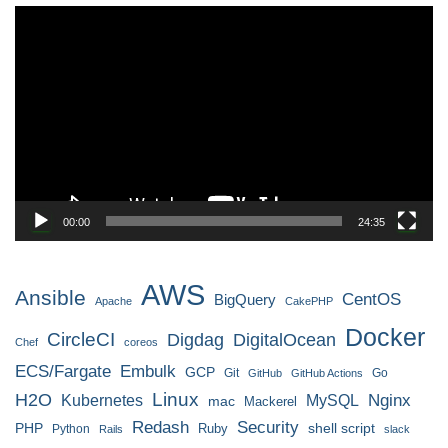
動
画
プ
レ
ー
ヤ
ー
00:00
24:35
AWS
Ansible
CentOS
BigQuery
Apache
CakePHP
Docker
CircleCI
Digdag
DigitalOcean
Chef
coreos
ECS/Fargate
Embulk
GCP
Git
Go
GitHub
GitHub Actions
H2O
Linux
MySQL
Nginx
Kubernetes
mac
Mackerel
Redash
Security
PHP
Ruby
shell script
Python
Rails
slack