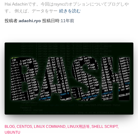
Hai Adachinです。今回はrsyncのオプションについてブログしや
す。 例えば、データをサー
続きを読む
投稿者:
adachi.ryo
投稿日時:
11年
前
BLOG
CENTOS
LINUX COMMAND
LINUX用語等
SHELL SCRIPT
UBUNTU