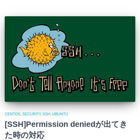
CENTOS
SECURITY
SSH
UBUNTU
[SSH]Permission deniedが出てき
た時の対応