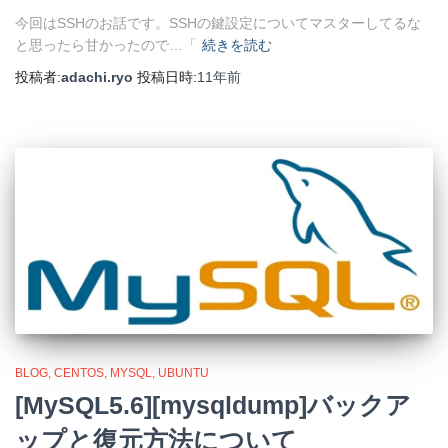
今回はSSHのお話です。SSHの鍵設定についてマスターしてるな
と思ったら甘かったので…「
続きを読む
投稿者:
adachi.ryo
投稿日時:
11年
前
BLOG
CENTOS
MYSQL
UBUNTU
[MySQL5.6][mysqldump]バックア
ップと復元方法について