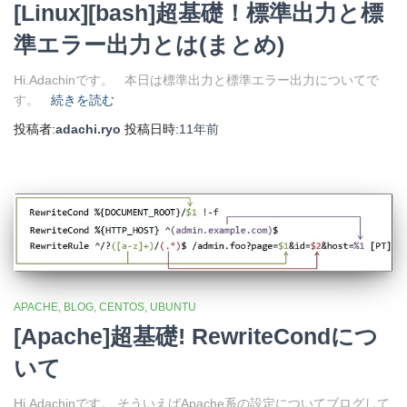
[Linux][bash]超基礎！標準出力と標
準エラー出力とは(まとめ)
Hi.Adachinです。 本日は標準出力と標準エラー出力についてで
す。
続きを読む
投稿者:
adachi.ryo
投稿日時:
11年
前
APACHE
BLOG
CENTOS
UBUNTU
[Apache]超基礎! RewriteCondにつ
いて
Hi.Adachinです。 そういえばApache系の設定についてブログして