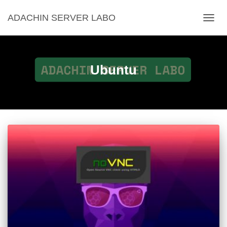
ADACHIN SERVER LABO
ナ
ビ
ゲ
ー
シ
Ubuntu
ョ
ン
を
切
り
替
え