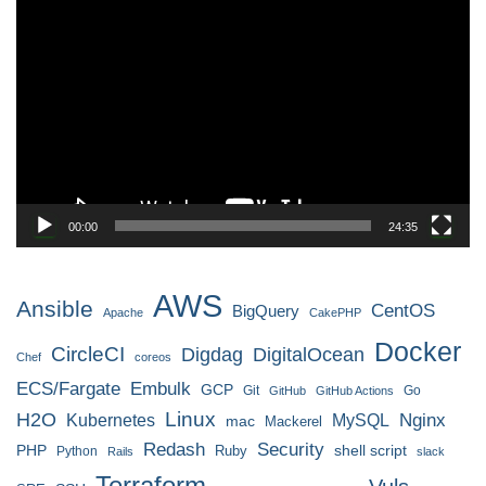
動
画
プ
レ
ー
ヤ
ー
00:00
24:35
AWS
Ansible
CentOS
BigQuery
Apache
CakePHP
Docker
CircleCI
Digdag
DigitalOcean
Chef
coreos
ECS/Fargate
Embulk
GCP
Git
Go
GitHub
GitHub Actions
H2O
Linux
MySQL
Nginx
Kubernetes
mac
Mackerel
Redash
Security
PHP
Ruby
shell script
Python
Rails
slack
Terraform