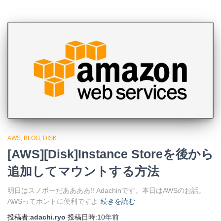
AWS
BLOG
DISK
[AWS][Disk]Instance Storeを後から
追加してマウントする方法
明日はスノボーだああああ!! Adachinです。本日はAWSのお話。
AWSってホントに便利ですよ
続きを読む
投稿者:
adachi.ryo
投稿日時:
10年
前