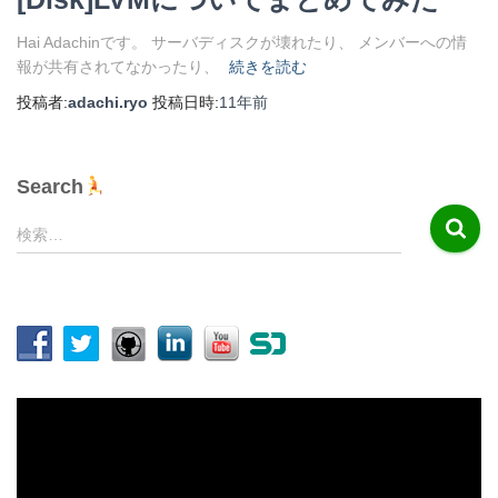
Hai Adachinです。 サーバディスクが壊れたり、 メンバーへの情
報が共有されてなかったり、
続きを読む
投稿者:
adachi.ryo
投稿日時:
11年
前
Search
検
検索…
索
:
動
画
プ
レ