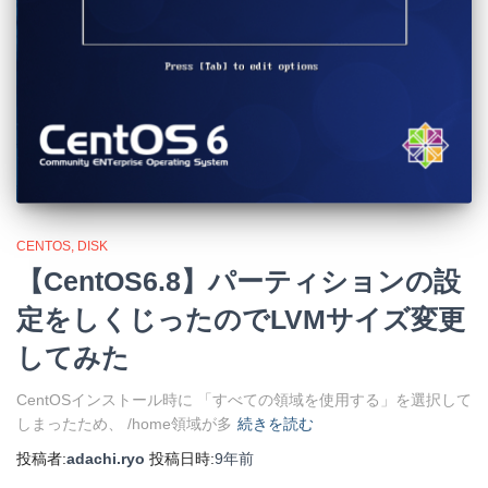
CENTOS
DISK
【CentOS6.8】パーティションの設
定をしくじったのでLVMサイズ変更
してみた
CentOSインストール時に 「すべての領域を使用する」を選択して
しまったため、 /home領域が多
続きを読む
投稿者:
adachi.ryo
投稿日時:
9年
前