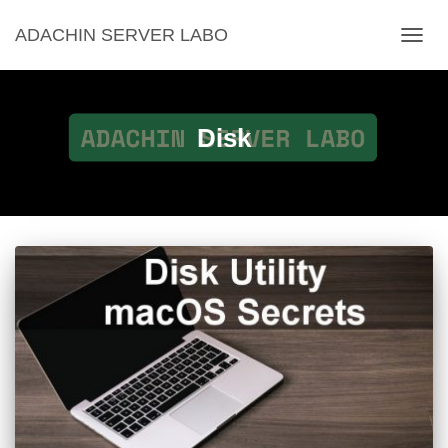
ADACHIN SERVER LABO
ナ
ビ
ゲ
ー
シ
Disk
ョ
ン
を
切
り
替
え