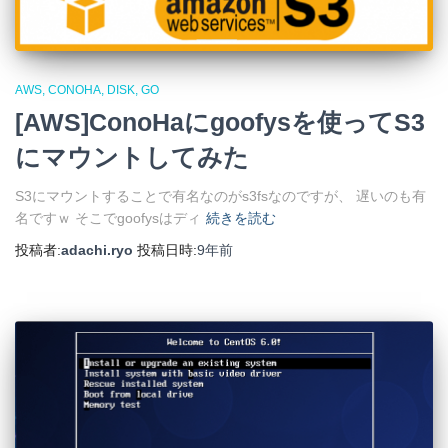
AWS
CONOHA
DISK
GO
[AWS]ConoHaにgoofysを使ってS3
にマウントしてみた
S3にマウントすることで有名なのがs3fsなのですが、 遅いのも有
名ですｗ そこでgoofysはディ
続きを読む
投稿者:
adachi.ryo
投稿日時:
9年
前