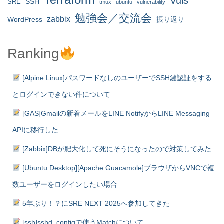
Vuls
SRE
SSH
tmux
ubuntu
vulnerability
勉強会／交流会
zabbix
WordPress
振り返り
Ranking
[Alpine Linux]パスワードなしのユーザーでSSH鍵認証をする
とログインできない件について
[GAS]Gmailの新着メールをLINE NotifyからLINE Messaging
APIに移行した
[Zabbix]DBが肥大化して死にそうになったので対策してみた
[Ubuntu Desktop][Apache Guacamole]ブラウザからVNCで複
数ユーザーをログインしたい場合
5年ぶり！？にSRE NEXT 2025へ参加してきた
[ssh]sshd_configで使うMatchについて