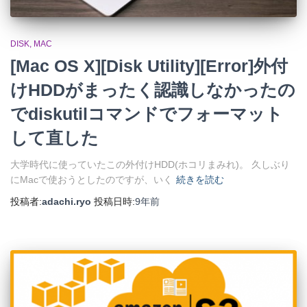
DISK
MAC
[Mac OS X][Disk Utility][Error]外付
けHDDがまったく認識しなかったの
でdiskutilコマンドでフォーマット
して直した
大学時代に使っていたこの外付けHDD(ホコリまみれ)。 久しぶり
にMacで使おうとしたのですが、いく
続きを読む
投稿者:
adachi.ryo
投稿日時:
9年
前