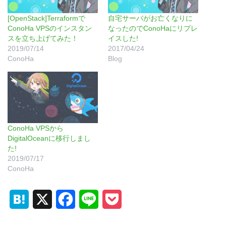
[OpenStack]Terraformで
自宅サーバがお亡くなりに
ConoHa VPSのインスタン
なったのでConoHaにリプレ
スを立ち上げてみた！
イスした!
2019/07/14
2017/04/24
ConoHa
Blog
ConoHa VPSから
DigitalOceanに移行しまし
た!
2019/07/17
ConoHa
H
X
F
L
P
a
a
i
o