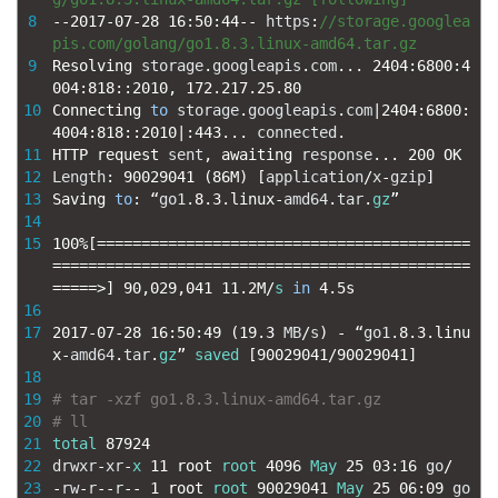
8
--
2017
-
07
-
28
16
:
50
:
44
--
https
:
//storage.googlea
pis.com/golang/go1.8.3.linux-amd64.tar.gz
9
Resolving 
storage
.
googleapis
.
com
.
.
.
2404
:
6800
:
4
004
:
818
::
2010
,
172.217.25.80
10
Connecting 
to
storage
.
googleapis
.
com
|
2404
:
6800
:
4004
:
818
::
2010
|
:
443...
connected
.
11
HTTP 
request 
sent
,
awaiting 
response
.
.
.
200
OK
12
Length
:
90029041
(
86M
)
[
application
/
x
-
gzip
]
13
Saving 
to
:
“
go1
.
8.3.linux
-
amd64
.
tar
.
gz
”
14
15
100
%
[
===
===
===
===
===
===
===
===
===
===
===
===
===
===
===
===
===
===
===
===
===
===
===
===
===
===
===
===
===
==
=
===
=
>
]
90
,
029
,
041
11.2M
/
s
in
4.5s
16
17
2017
-
07
-
28
16
:
50
:
49
(
19.3
MB
/
s
)
-
“
go1
.
8.3.linu
x
-
amd64
.
tar
.
gz
”
saved
[
90029041
/
90029041
]
18
19
# tar -xzf go1.8.3.linux-amd64.tar.gz
20
# ll
21
total
87924
22
drwxr
-
xr
-
x
11
root 
root
4096
May
25
03
:
16
go
/
23
-
rw
-
r
--
r
--
1
root 
root
90029041
May
25
06
:
09
go