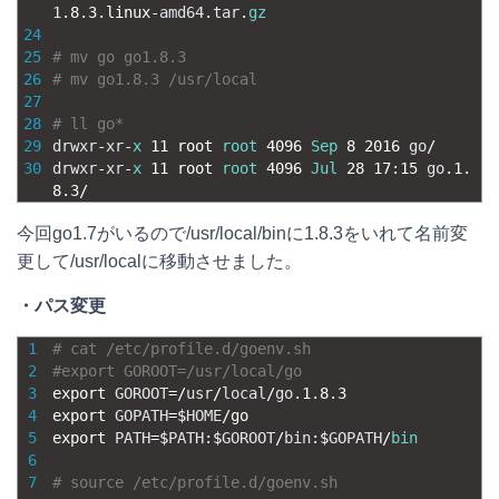
1
.
8.3.linux
-
amd64
.
tar
.
gz
24
25
# mv go go1.8.3
26
# mv go1.8.3 /usr/local
27
28
# ll go*
29
drwxr
-
xr
-
x
11
root 
root
4096
Sep
8
2016
go
/
30
drwxr
-
xr
-
x
11
root 
root
4096
Jul
28
17
:
15
go
.
1.
8.3
/
今回go1.7がいるので/usr/local/binに1.8.3をいれて名前変
更して/usr/localに移動させました。
・パス変更
1
# cat /etc/profile.d/goenv.sh
2
#export GOROOT=/usr/local/go
3
export 
GOROOT
=
/
usr
/
local
/
go
.
1.8.3
4
export 
GOPATH
=
$
HOME
/
go
5
export 
PATH
=
$
PATH
:
$
GOROOT
/
bin
:
$
GOPATH
/
bin
6
7
# source /etc/profile.d/goenv.sh