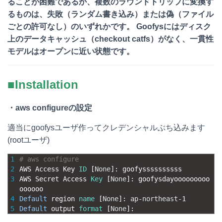
ることが困難であるか、複数のラウンドトリップに変換す
るものは、失敗（ランダム書き込み）または偽（ファイル
ごとの許可なし）のいずれかです。 Goofysにはディスク
上のデータキャッシュ（checkout catfs）がなく、一貫性
モデルはオープンに近い状態です。
■Installation
・aws configureの設定
適当にgoofysユーザ作ってクレデンシャルぶち込みます
(rootユーザ)
1
# aws configure
2
AWS 
Access 
Key 
ID
[
None
]
:
goofyssssssssss
3
AWS 
Secret 
Access 
Key
[
None
]
:
goofysdayooooooooo
oooooo
4
Default
region 
name
[
None
]
:
ap
-
northeast
-
1
5
Default
output 
format
[
None
]
: