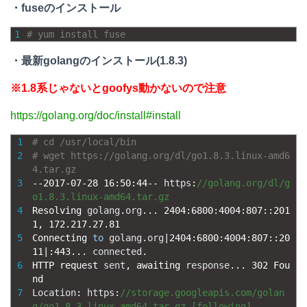
・fuseのインストール
1
# yum install fuse
・最新golangのインストール(1.8.3)
※1.8系じゃないとgoofys動かないので注意
https://golang.org/doc/install#install
1
# cd /usr/local/bin
2
# wget https://golang.org/dl/go1.8.3.linux-amd6
4.tar.gz
3
--
2017
-
07
-
28
16
:
50
:
44
--
https
:
//golang.org/dl/g
o1.8.3.linux-amd64.tar.gz
4
Resolving 
golang
.
org
.
.
.
2404
:
6800
:
4004
:
807
::
201
1
,
172.217.27.81
5
Connecting 
to
golang
.
org
|
2404
:
6800
:
4004
:
807
::
20
11
|
:
443...
connected
.
6
HTTP 
request 
sent
,
awaiting 
response
.
.
.
302
Fou
nd
7
Location
:
https
:
//storage.googleapis.com/golan
g/go1.8.3.linux-amd64.tar.gz [following]