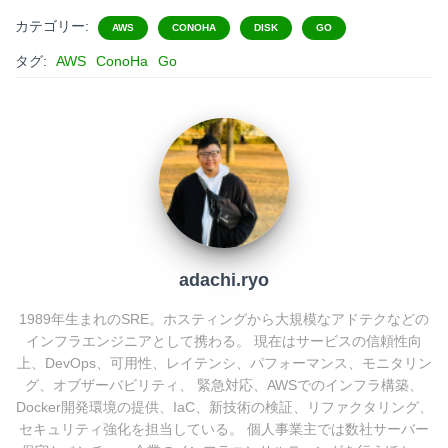
t
c
n
c
カテゴリー:
AWS
CONOHA
DISK
GO
e
e
e
k
タグ:
AWS
ConoHa
Go
n
b
e
a
o
t
o
k
adachi.ryo
1989年生まれのSRE。ホスティングから大規模なアドテクなどの
インフラエンジニアとして携わる。 現在はサービスの信頼性向
上、DevOps、可用性、レイテンシ、パフォーマンス、モニタリン
グ、オブザーバビリティ、 緊急対応、AWSでのインフラ構築、
Docker開発環境の提供、IaC、新技術の検証、リファクタリング、
セキュリティ強化を担当している。 個人事業主では数社サーバー