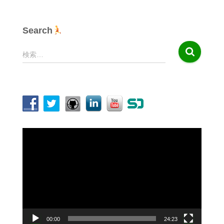
Search
検
検索…
索
:
動
画
プ
レ
ー
ヤ
ー
00:00
24:23