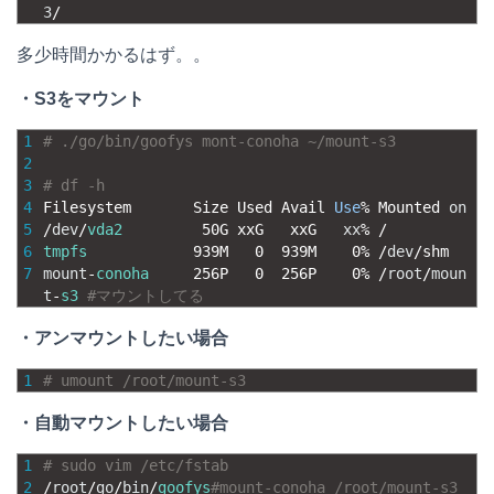
3
/
多少時間かかるはず。。
・S3をマウント
1
# ./go/bin/goofys mont-conoha ~/mount-s3
2
3
# df -h
4
Filesystem       
Size 
Used 
Avail 
Use
%
Mounted 
on
5
/
dev
/
vda2
50G
xxG   
xxG   
xx
%
/
6
tmpfs
939M
0
939M
0
%
/
dev
/
shm
7
mount
-
conoha
256P
0
256P
0
%
/
root
/
moun
t
-
s3
#マウントしてる
・アンマウントしたい場合
1
# umount /root/mount-s3
・自動マウントしたい場合
1
# sudo vim /etc/fstab 
2
/
root
/
go
/
bin
/
goofys
#mount-conoha /root/mount-s3 