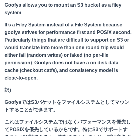
Goofys allows you to mount an S3 bucket as a filey
system.
It’s a Filey System instead of a File System because
goofys strives for performance first and POSIX second.
Particularly things that are difficult to support on S3 or
would translate into more than one round-trip would
either fail (random writes) or faked (no per-file
permission). Goofys does not have a on disk data
cache (checkout catfs), and consistency model is
close-to-open.
訳)
GoofysではS3バケットをファイルシステムとしてマウン
トすることができます。
これはファイルシステムではなくパフォーマンスを優先し
てPOSIXを優先しているからです。特にS3でサポートす