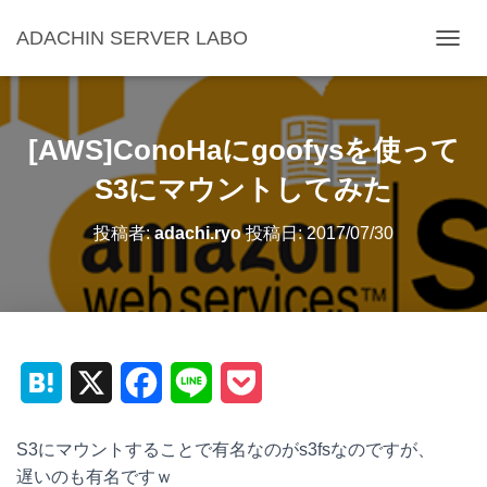
ADACHIN SERVER LABO
ナ
ビ
ゲ
ー
シ
[AWS]ConoHaにgoofysを使って
ョ
ン
S3にマウントしてみた
を
切
投稿者:
adachi.ryo
投稿日:
2017/07/30
り
替
え
H
X
F
L
P
a
a
i
o
S3にマウントすることで有名なのがs3fsなのですが、
t
c
n
c
遅いのも有名ですｗ