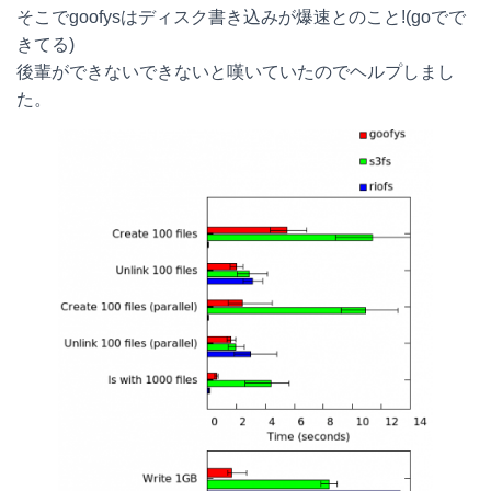
そこでgoofysはディスク書き込みが爆速とのこと!(goでで
e
e
e
k
きてる)
n
b
e
後輩ができないできないと嘆いていたのでヘルプしまし
た。
a
o
t
o
k