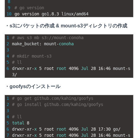
8
9
# go version
10
go 
version 
go1
.
8.3
linux
/
amd64
・s3にバケットの作成 & mount-s3ディレクトリの作成
1
# aws s3 mb s3://mount-conoha
2
make_bucket
:
mount
-
conoha
3
4
# mkdir mount-s3
5
# ll
6
drwxr
-
xr
-
x
5
root 
root
4096
Jul
28
16
:
46
mount
-
s
3
/
・goofysのインストール
1
# go get github.com/kahing/goofys
2
# go install github.com/kahing/goofys
3
4
# ll
5
total
8
6
drwxr
-
xr
-
x
5
root 
root
4096
Jul
28
17
:
30
go
/
7
drwxr
-
xr
-
x
5
root 
root
4096
Jul
28
16
:
46
mount
-
s