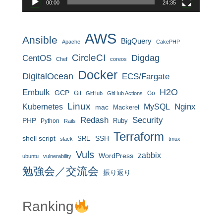
00:00
24:35
AWS
Ansible
BigQuery
Apache
CakePHP
CircleCI
CentOS
Digdag
Chef
coreos
Docker
DigitalOcean
ECS/Fargate
H2O
Embulk
GCP
Git
Go
GitHub
GitHub Actions
Linux
MySQL
Nginx
Kubernetes
mac
Mackerel
Redash
Security
PHP
Ruby
Python
Rails
Terraform
shell script
SRE
SSH
slack
tmux
Vuls
zabbix
WordPress
ubuntu
vulnerability
勉強会／交流会
振り返り
Ranking