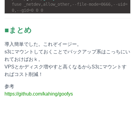
fuse _netdev,allow_other,--file-mode=0666,--uid=
0,--gid=0 0 0
■まとめ
導入簡単でした。これぞイージー。
s3にマウントしておくことでバックアップ系はこっちにい
れておけばおｋ。
VPSとかディスク増やすと高くなるからS3にマウントす
ればコスト削減！
参考
https://github.com/kahing/goofys