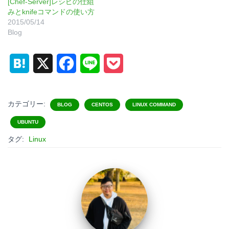
[Chef-Server]レシピの仕組
みとknifeコマンドの使い方
2015/05/14
Blog
H
X
F
L
P
a
a
i
o
t
c
n
c
カテゴリー:
BLOG
CENTOS
LINUX COMMAND
e
e
e
k
UBUNTU
タグ:
Linux
n
b
e
a
o
t
o
k