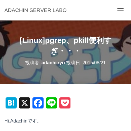
ADACHIN SERVER LABO
ナ
ビ
ゲ
ー
シ
[Linux]pgrep、pkill便利す
ョ
ン
ぎ・・・
を
切
投稿者:
adachi.ryo
投稿日:
2015/08/21
り
替
え
H
X
F
L
P
a
a
i
o
Hi.Adachinです。
t
c
n
c