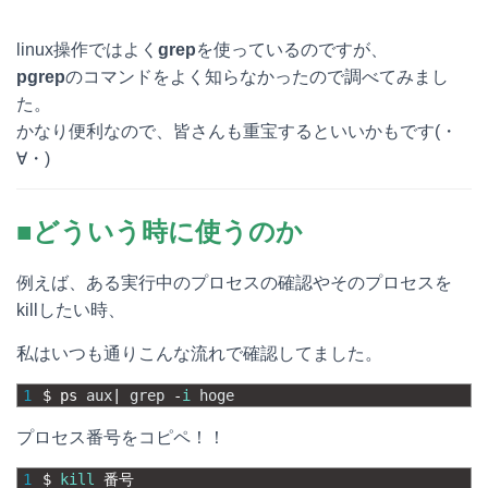
e
e
e
k
linux操作ではよく
grep
を使っているのですが、
n
b
e
pgrep
のコマンドをよく知らなかったので調べてみまし
a
o
t
た。
かなり便利なので、皆さんも重宝するといいかもです(・
o
∀・)
k
■どういう時に使うのか
例えば、ある実行中のプロセスの確認やそのプロセスを
killしたい時、
私はいつも通りこんな流れで確認してました。
1
$
ps 
aux
|
grep
-
i
hoge
プロセス番号をコピペ！！
1
$
kill
番号