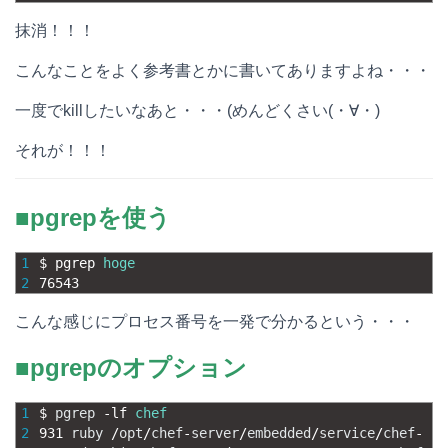
抹消！！！
こんなことをよく参考書とかに書いてありますよね・・・
一度でkillしたいなあと・・・(めんどくさい(・∀・)
それが！！！
■pgrepを使う
1
$
pgrep 
hoge
2
76543
こんな感じにプロセス番号を一発で分かるという・・・
■pgrepのオプション
1
$
pgrep
-
lf 
chef
2
931
ruby
/
opt
/
chef
-
server
/
embedded
/
service
/
chef
-