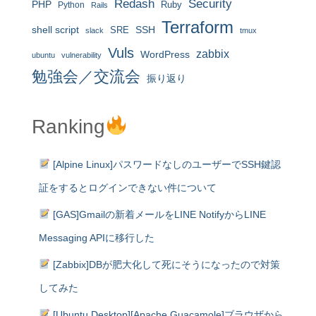
Redash
Security
PHP
Ruby
Python
Rails
Terraform
shell script
SRE
SSH
slack
tmux
Vuls
zabbix
WordPress
ubuntu
vulnerability
勉強会／交流会
振り返り
Ranking
[Alpine Linux]パスワードなしのユーザーでSSH鍵認
証をするとログインできない件について
[GAS]Gmailの新着メールをLINE NotifyからLINE
Messaging APIに移行した
[Zabbix]DBが肥大化して死にそうになったので対策
してみた
[Ubuntu Desktop][Apache Guacamole]ブラウザから