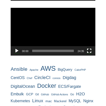
動
画
プ
レ
ー
ヤ
ー
00:00
24:35
AWS
Ansible
BigQuery
Apache
CakePHP
CircleCI
CentOS
Digdag
Chef
coreos
Docker
DigitalOcean
ECS/Fargate
H2O
Embulk
GCP
Git
Go
GitHub
GitHub Actions
Linux
MySQL
Nginx
Kubernetes
mac
Mackerel