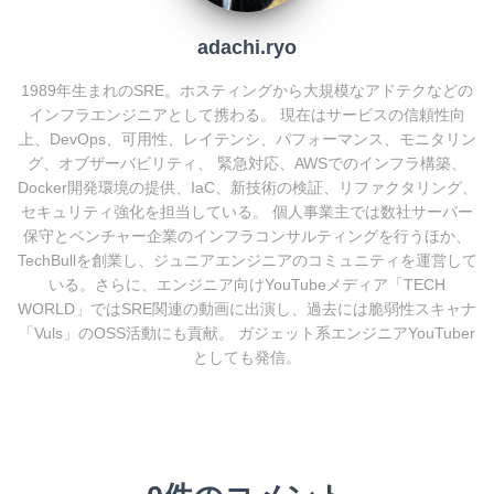
adachi.ryo
1989年生まれのSRE。ホスティングから大規模なアドテクなどの
インフラエンジニアとして携わる。 現在はサービスの信頼性向
上、DevOps、可用性、レイテンシ、パフォーマンス、モニタリン
グ、オブザーバビリティ、 緊急対応、AWSでのインフラ構築、
Docker開発環境の提供、IaC、新技術の検証、リファクタリング、
セキュリティ強化を担当している。 個人事業主では数社サーバー
保守とベンチャー企業のインフラコンサルティングを行うほか、
TechBullを創業し、ジュニアエンジニアのコミュニティを運営して
いる。さらに、エンジニア向けYouTubeメディア「TECH
WORLD」ではSRE関連の動画に出演し、過去には脆弱性スキャナ
「Vuls」のOSS活動にも貢献。 ガジェット系エンジニアYouTuber
としても発信。