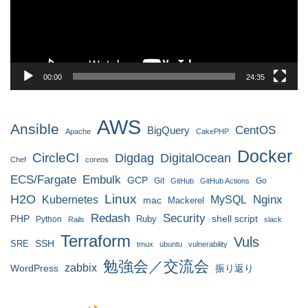
ヤ
ー
00:00
24:35
AWS
Ansible
CentOS
BigQuery
Apache
CakePHP
Docker
CircleCI
Digdag
DigitalOcean
Chef
coreos
ECS/Fargate
Embulk
GCP
Git
Go
GitHub
GitHub Actions
H2O
Linux
MySQL
Nginx
Kubernetes
mac
Mackerel
Redash
Security
PHP
Ruby
shell script
Python
Rails
slack
Terraform
Vuls
SRE
SSH
tmux
ubuntu
vulnerability
勉強会／交流会
zabbix
WordPress
振り返り