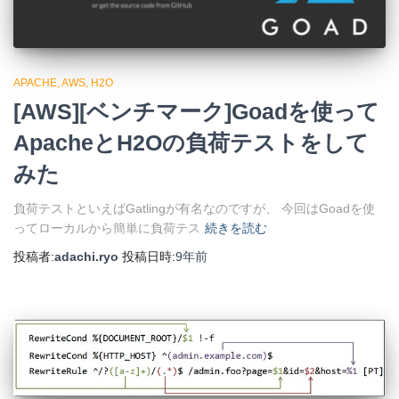
APACHE
AWS
H2O
[AWS][ベンチマーク]Goadを使って
ApacheとH2Oの負荷テストをして
みた
負荷テストといえばGatlingが有名なのですが、 今回はGoadを使
ってローカルから簡単に負荷テス
続きを読む
投稿者:
adachi.ryo
投稿日時:
9年
前