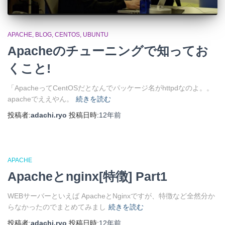
APACHE
BLOG
CENTOS
UBUNTU
Apacheのチューニングで知ってお
くこと!
「ApacheってCentOSだとなんでパッケージ名がhttpdなのよ。。
apacheでええやん。
続きを読む
投稿者:
adachi.ryo
投稿日時:
12年
前
APACHE
Apacheとnginx[特徴] Part1
WEBサーバーといえば ApacheとNginxですが、特徴など全然分か
らなかったのでまとめてみまし
続きを読む
投稿者:
adachi.ryo
投稿日時:
12年
前