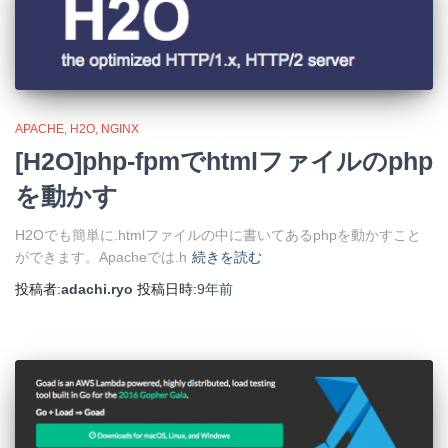
APACHE
H2O
NGINX
[H2O]php-fpmでhtmlファイルのphp
を動かす
H2Oでも簡単に.htmlファイルの中に書いてあるphpを動かすこと
ができます。Apacheでは.h
続きを読む
投稿者:
adachi.ryo
投稿日時:
9年
前