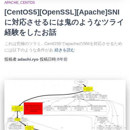
APACHE
CENTOS
[CentOS5][OpenSSL][Apache]SNI
に対応させるには鬼のようなツライ
経験をしたお話
これは究極のツラミ.. CentOS5でapacheのSNIを対応させるため
には以下のような条件があ
続きを読む
投稿者:
adachi.ryo
投稿日時:
8年
前