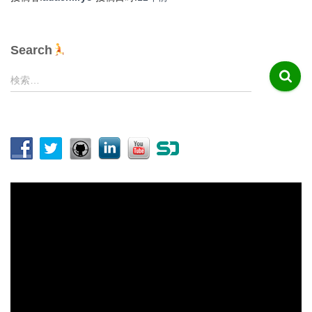
Search
検
検索…
索
:
動
画
プ
レ
ー
ヤ
ー