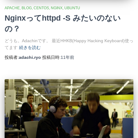
APACHE
BLOG
CENTOS
NGINX
UBUNTU
Nginxってhttpd -S みたいのない
の？
どうも。Adachinです。 最近HHKB(Happy Hacking Keyboard)使っ
てます
続きを読む
投稿者:
adachi.ryo
投稿日時:
11年
前