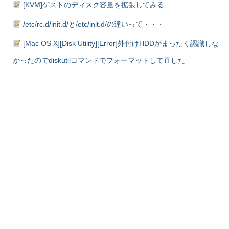
[KVM]ゲストのディスク容量を拡張してみる
/etc/rc.d/init.d/と/etc/init.d/の違いって・・・
[Mac OS X][Disk Utility][Error]外付けHDDがまったく認識しな
かったのでdiskutilコマンドでフォーマットして直した