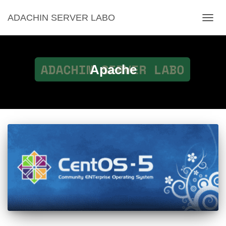
ADACHIN SERVER LABO
ナ
ビ
ゲ
ー
シ
Apache
ョ
ン
を
切
り
替
え