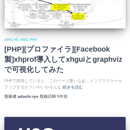
APACHE
AWS
PHP
[PHP][プロファイラ][Facebook
製]xhprof導入してxhguiとgraphviz
で可視化してみた
PHPで開発していると、このページ重いなあ…インフラスケール
アップするか？いやいやそんな
続きを読む
投稿者:
adachi.ryo
投稿日時:
9年
前