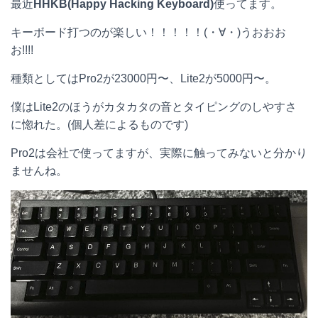
最近
HHKB(Happy Hacking Keyboard)
使ってます。
e
e
e
k
キーボード打つのが楽しい！！！！！(・∀・)うおおお
n
b
e
お!!!!
a
o
t
種類としてはPro2が23000円〜、Lite2が5000円〜。
o
僕はLite2のほうがカタカタの音とタイピングのしやすさ
k
に惚れた。(個人差によるものです)
Pro2は会社で使ってますが、実際に触ってみないと分かり
ませんね。