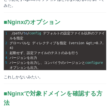
みた。
■Nginxのオプション
1
/
path
/
to
/
config
デフォルトの設定ファイル以外のファイ
ルを指定
2
グローバルな
ディレクティブを指定
(
version
&
gt
;
=
0.7.
4
)
3
起動せず、設定ファイルのテストのみを行う
4
バージョンを出力
5
バージョンを出力し、コンパイラのバージョンと
configure
オプションも出力。
これしかないみたい。
■Nginxで対象ドメインを確認する方
法