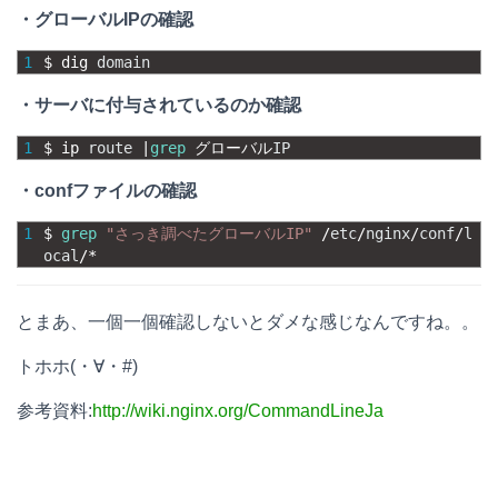
・グローバルIPの確認
1
$
dig 
domain
・サーバに付与されているのか確認
1
$
ip 
route
|
grep
グローバル
IP
・confファイルの確認
1
$
grep
"さっき調べたグローバルIP"
/
etc
/
nginx
/
conf
/
l
ocal
/
*
とまあ、一個一個確認しないとダメな感じなんですね。。
トホホ(・∀・#)
参考資料:
http://wiki.nginx.org/CommandLineJa