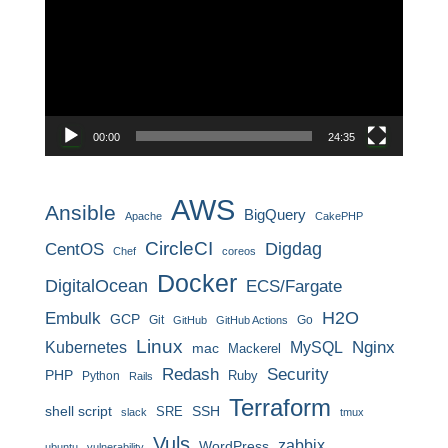
プ
レ
ー
ヤ
ー
00:00
24:35
AWS
Ansible
BigQuery
Apache
CakePHP
CircleCI
CentOS
Digdag
Chef
coreos
Docker
DigitalOcean
ECS/Fargate
H2O
Embulk
GCP
Git
Go
GitHub
GitHub Actions
Linux
MySQL
Nginx
Kubernetes
mac
Mackerel
Redash
Security
PHP
Ruby
Python
Rails
Terraform
shell script
SRE
SSH
slack
tmux
Vuls
zabbix
WordPress
ubuntu
vulnerability