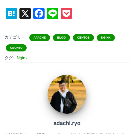
H
X
F
L
P
a
a
i
o
t
c
n
c
カテゴリー:
APACHE
BLOG
CENTOS
NGINX
e
e
e
k
UBUNTU
タグ:
Nginx
n
b
e
a
o
t
o
k
adachi.ryo