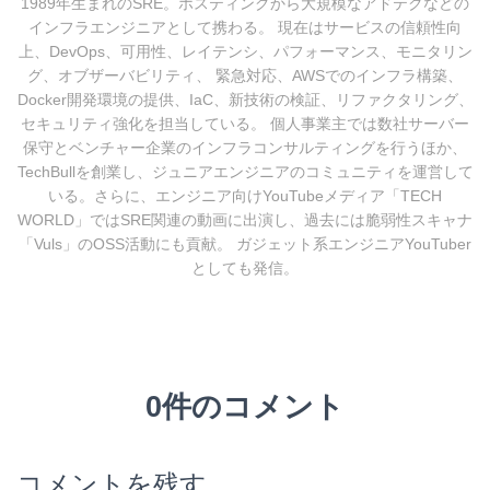
1989年生まれのSRE。ホスティングから大規模なアドテクなどの
インフラエンジニアとして携わる。 現在はサービスの信頼性向
上、DevOps、可用性、レイテンシ、パフォーマンス、モニタリン
グ、オブザーバビリティ、 緊急対応、AWSでのインフラ構築、
Docker開発環境の提供、IaC、新技術の検証、リファクタリング、
セキュリティ強化を担当している。 個人事業主では数社サーバー
保守とベンチャー企業のインフラコンサルティングを行うほか、
TechBullを創業し、ジュニアエンジニアのコミュニティを運営して
いる。さらに、エンジニア向けYouTubeメディア「TECH
WORLD」ではSRE関連の動画に出演し、過去には脆弱性スキャナ
「Vuls」のOSS活動にも貢献。 ガジェット系エンジニアYouTuber
としても発信。
0件のコメント
コメントを残す