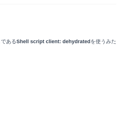
名である
Shell script client:
dehydrated
を使うみた