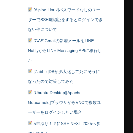
[Alpine Linux]パスワードなしのユー
ザーでSSH鍵認証をするとログインでき
ない件について
[GAS]Gmailの新着メールをLINE
NotifyからLINE Messaging APIに移行し
た
[Zabbix]DBが肥大化して死にそうに
なったので対策してみた
[Ubuntu Desktop][Apache
Guacamole]ブラウザからVNCで複数ユ
ーザーをログインしたい場合
5年ぶり！？にSRE NEXT 2025へ参