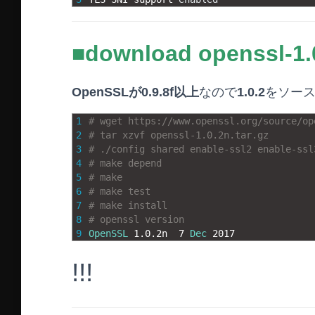
■download openssl-1.
OpenSSLが0.9.8f以上
なので
1.0.2
をソー
1
# wget https://www.openssl.org/source/op
2
# tar xzvf openssl-1.0.2n.tar.gz
3
# ./config shared enable-ssl2 enable-ssl
4
# make depend
5
# make
6
# make test
7
# make install
8
# openssl version
9
OpenSSL
1.0.2n
7
Dec
2017
!!!