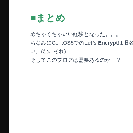
■まとめ
めちゃくちゃいい経験となった。。。
ちなみにCentOS5での
Let’s Encrypt
は旧
い。(なにそれ)
そしてこのブログは需要あるのか！？