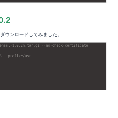
0.2
スダウンロードしてみました。
enssl-1.0.2n.tar.gz --no-check-certificate
3 --prefix=/usr