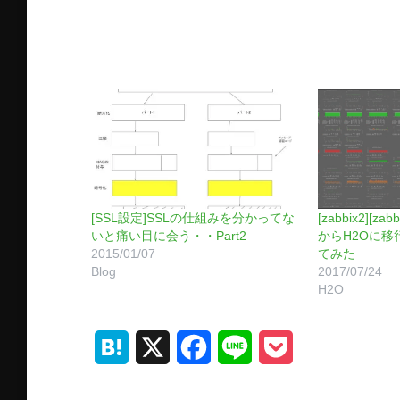
[SSL設定]SSLの仕組みを分かってな
[zabbix2][zab
いと痛い目に会う・・Part2
からH2Oに移
2015/01/07
てみた
Blog
2017/07/24
H2O
H
X
F
L
P
a
a
i
o