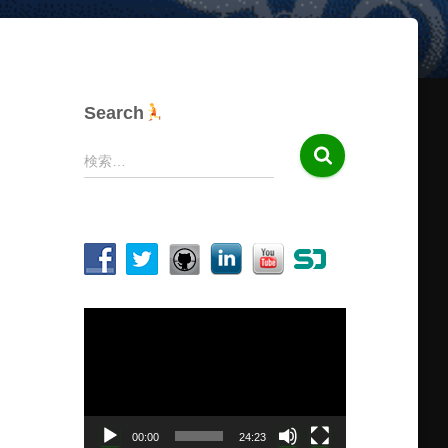
Search
検
検索…
索
:
動
画
プ
レ
ー
ヤ
00:00
24:23