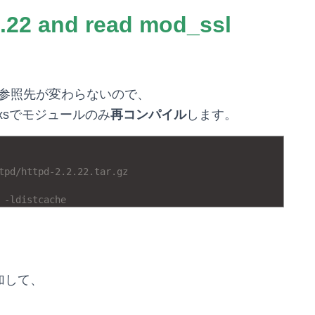
.22 and read mod_ssl
参照先が変わらないので、
xsでモジュールのみ
再コンパイル
します。
tpd/httpd-2.2.22.tar.gz
 -ldistcache
加して、