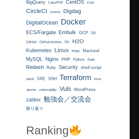
CentOS
BigQuery
CakePHP
Chef
CircleCI
Digdag
coreos
Docker
DigitalOcean
ECS/Fargate
Embulk
GCP
Git
H2O
Go
GitHub
GitHub Actions
Linux
Kubernetes
mac
Mackerel
MySQL
Nginx
PHP
Python
Rails
Redash
Security
Ruby
shell script
Terraform
SRE
SSH
slack
tmux
Vuls
WordPress
ubuntu
vulnerability
勉強会／交流会
zabbix
振り返り
Ranking