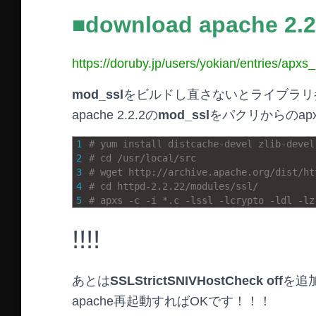
■download apache 2.2
https://doruby.jp/users/yokian/entries/apxs_
mod_ssl
をビルドし直さないとライブラリ
apache 2.2.2の
mod_ssl
をパクリからのap
1
# yum install distcache-devel zlib-devel
2
# cd /usr/local/src
3
# wget http://archive.apache.org/dist/ht
4
# cd httpd-2.2.22/modules/ssl/
5
# apxs -c -i *.c -lssl -lcrypto -ldl -lz
!!!!
あとは
SSLStrictSNIVHostCheck off
を追
apache再起動すればOKです！！！