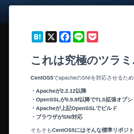
H
X
F
L
P
a
a
i
o
これは究極のツラミ.
t
c
n
c
e
e
e
k
CentOS5
でapacheのSNIを対応させ
n
b
e
・Apacheが2.2.12以降
a
o
t
・OpenSSLが0.9.8f以降でTLS拡張オプションを指
o
・Apacheが上記OpenSSLでビルド
k
・ブラウザがSNI対応
そもそも
CentOS5にはそんな標準リポジ