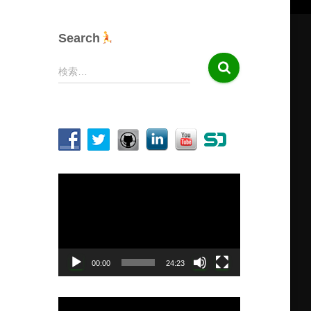
Search
検
検索…
索
:
動
画
プ
レ
ー
ヤ
00:00
24:23
ー
動