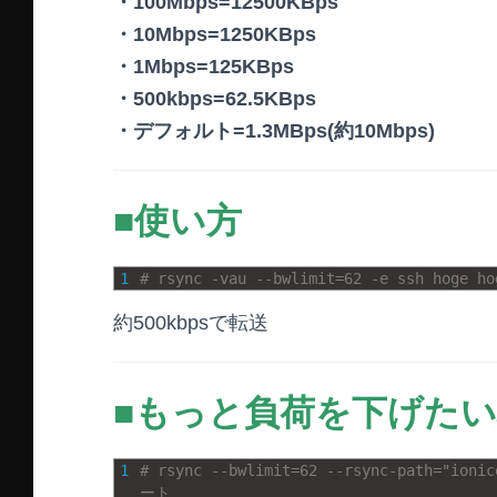
・100Mbps=12500KBps
・10Mbps=1250KBps
・1Mbps=125KBps
・500kbps=62.5KBps
・デフォルト=1.3MBps(約10Mbps)
■使い方
1
# rsync -vau --bwlimit=62 -e ssh hoge ho
約500kbpsで転送
■もっと負荷を下げた
1
# rsync --bwlimit=62 --rsync-path="ioni
ート