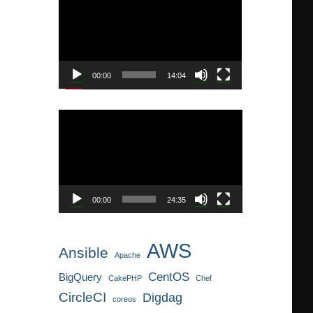
画
プ
レ
ー
ヤ
00:00
14:04
ー
動
画
プ
レ
ー
ヤ
00:00
24:35
ー
AWS
Ansible
Apache
CentOS
BigQuery
CakePHP
Chef
CircleCI
Digdag
coreos