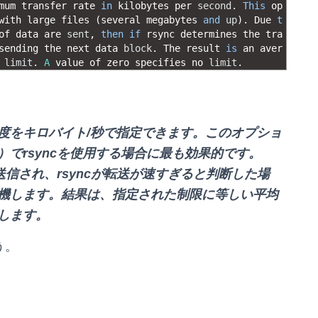
mum 
transfer 
rate 
in
kilobytes 
per 
second
.
This
op
with 
large 
files
(
several 
megabytes 
and
up
)
.
Due 
t
of 
data 
are 
sent
,
then
if
rsync 
determines 
the 
tra
sending 
the 
next 
data 
block
.
The 
result 
is
an 
aver
 
limit
.
A
value 
of 
zero 
specifies 
no 
limit
.
度をキロバイト/秒で指定できます。このオプショ
でrsyncを使用する場合に最も効果的です。
送信され、rsyncが転送が速すぎると判断した場
機します。結果は、指定された制限に等しい平均
します。
う。