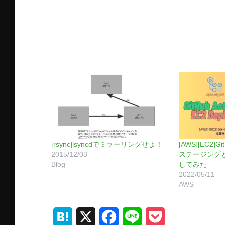
[rsync]lsyncdでミラーリングせよ！
[AWS][EC2]G
2015/12/03
ステージングと
Blog
してみた
2022/05/11
AWS
H
X
F
L
P