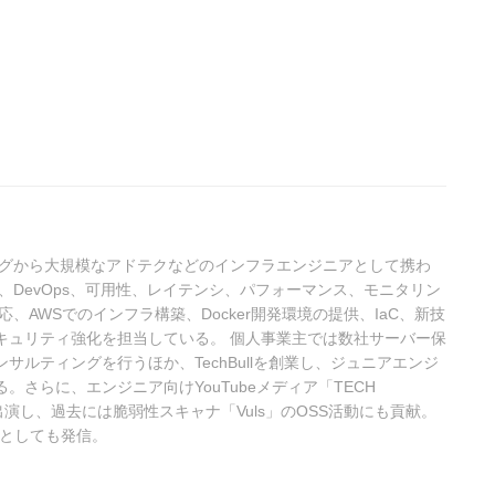
ィングから大規模なアドテクなどのインフラエンジニアとして携わ
、DevOps、可用性、レイテンシ、パフォーマンス、モニタリン
、AWSでのインフラ構築、Docker開発環境の提供、IaC、新技
キュリティ強化を担当している。 個人事業主では数社サーバー保
サルティングを行うほか、TechBullを創業し、ジュニアエンジ
さらに、エンジニア向けYouTubeメディア「TECH
出演し、過去には脆弱性スキャナ「Vuls」のOSS活動にも貢献。
erとしても発信。