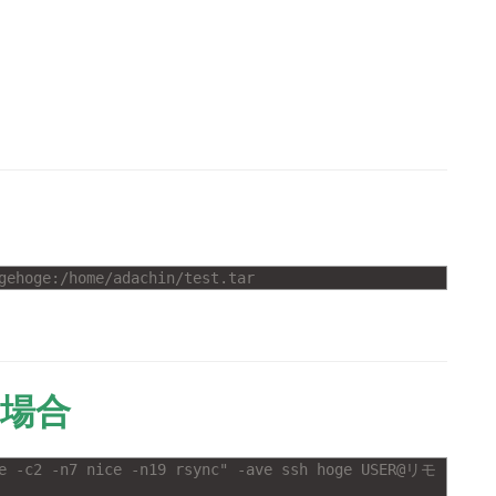
gehoge:/home/adachin/test.tar
い場合
ce -c2 -n7 nice -n19 rsync" -ave ssh hoge USER@リモ