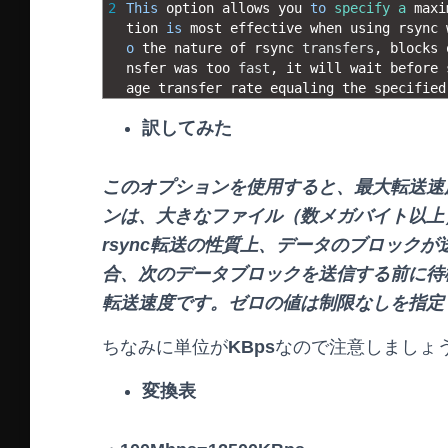
2
This
option 
allows 
you 
to
specify
a
maxi
tion 
is
most 
effective 
when 
using 
rsync 
o
the 
nature 
of 
rsync 
transfers
,
blocks 
nsfer 
was 
too 
fast
,
it 
will 
wait 
before 
age 
transfer 
rate 
equaling 
the 
specified
訳してみた
このオプションを使用すると、最大転送速
ンは、大きなファイル（数メガバイト以上）
rsync転送の性質上、データのブロックが
合、次のデータブロックを送信する前に待
転送速度です。ゼロの値は制限なしを指定
ちなみに単位が
KBps
なので注意しましょ
変換表