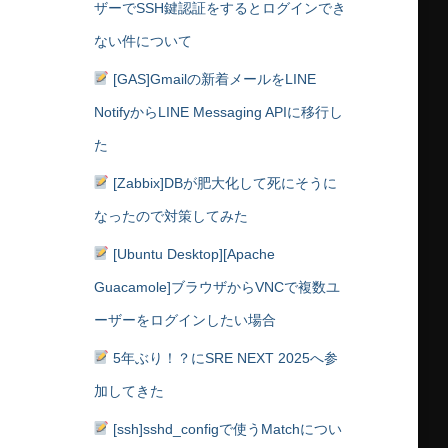
ザーでSSH鍵認証をするとログインでき
ない件について
[GAS]Gmailの新着メールをLINE
NotifyからLINE Messaging APIに移行し
た
[Zabbix]DBが肥大化して死にそうに
なったので対策してみた
[Ubuntu Desktop][Apache
Guacamole]ブラウザからVNCで複数ユ
ーザーをログインしたい場合
5年ぶり！？にSRE NEXT 2025へ参
加してきた
[ssh]sshd_configで使うMatchについ