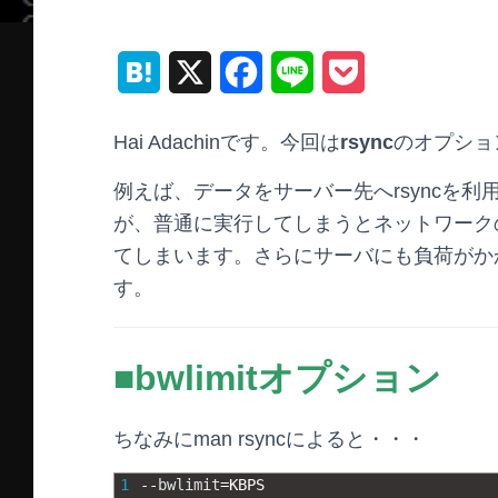
H
X
F
L
P
a
a
i
o
Hai Adachinです。今回は
rsync
のオプショ
t
c
n
c
例えば、データをサーバー先へrsyncを
e
e
e
k
が、普通に実行してしまうとネットワーク
n
b
e
てしまいます。さらにサーバにも負荷がか
a
o
t
す。
o
■bwlimitオプション
k
ちなみにman rsyncによると・・・
1
--
bwlimit
=
KBPS 