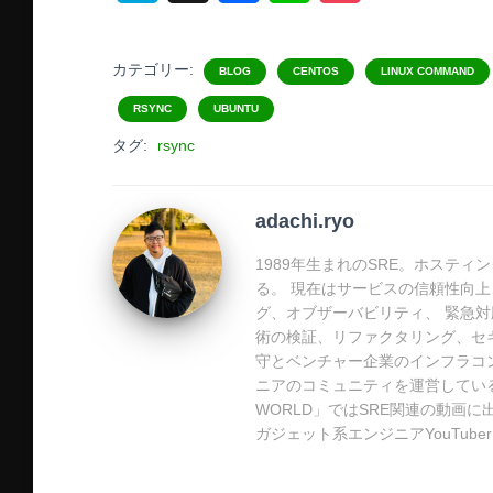
a
a
i
o
t
c
n
c
カテゴリー:
BLOG
CENTOS
LINUX COMMAND
e
e
e
k
RSYNC
UBUNTU
タグ:
rsync
n
b
e
a
o
t
adachi.ryo
o
1989年生まれのSRE。ホステ
k
る。 現在はサービスの信頼性向上
グ、オブザーバビリティ、 緊急対応
術の検証、リファクタリング、セ
守とベンチャー企業のインフラコン
ニアのコミュニティを運営している。
WORLD」ではSRE関連の動画に
ガジェット系エンジニアYouTub