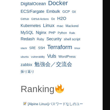
Docker
DigitalOcean
ECS/Fargate
Embulk
GCP
Git
H2O
Go
GitHub
GitHub Actions
Linux
Kubernetes
mac
Mackerel
MySQL
Nginx
PHP
Python
Rails
Redash
Security
Ruby
shell script
Terraform
SRE
SSH
slack
tmux
Vuls
WordPress
ubuntu
vulnerability
勉強会／交流会
zabbix
振り返り
Ranking
[Alpine Linux]パスワードなしのユー