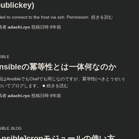
publickey)
led to connect to the host via ssh: Permission
続きを読む
稿者:
adachi.ryo
投稿日時:
9年
前
SIBLE
nsibleの冪等性とは一体何なのか
回はAnsibleでもChefでも同じなのですが、冪等性(べきとうせい)
ついてブログします。 ■
続きを読む
稿者:
adachi.ryo
投稿日時:
9年
前
SIBLE
BLOG
Ansible]cronモジュールの使い方