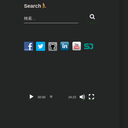
Search
検
検索…
索
:
動
画
プ
レ
ー
ヤ
00:00
24:23
ー
動
画
プ