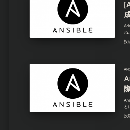
[
A
ね。
投
AN
A
A
と
投