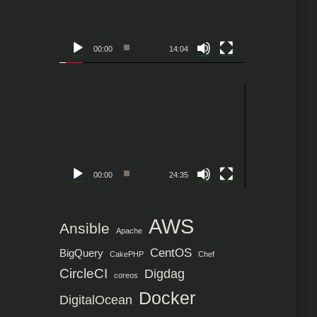
レ
ー
ヤ
00:00
14:04
ー
動
画
プ
レ
ー
ヤ
00:00
24:35
ー
AWS
Ansible
Apache
CentOS
BigQuery
CakePHP
Chef
CircleCI
Digdag
coreos
Docker
DigitalOcean