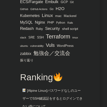
ECS/Fargate
Embulk
GCP
Git
H2O
Go
GitHub
GitHub Actions
Linux
Kubernetes
mac
Mackerel
MySQL
Nginx
PHP
Python
Rails
Redash
Security
Ruby
shell script
Terraform
SRE
SSH
slack
tmux
Vuls
WordPress
ubuntu
vulnerability
勉強会／交流会
zabbix
振り返り
Ranking
[Alpine Linux]パスワードなしのユー
ザーでSSH鍵認証をするとログインでき
ない件について