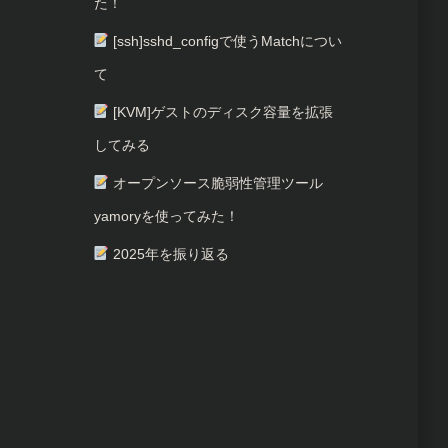
た！
[ssh]sshd_configで使うMatchについ
て
[KVM]ゲストのディスク容量を拡張
してみる
オープンソース脆弱性管理ツール
yamoryを使ってみた！
2025年を振り返る