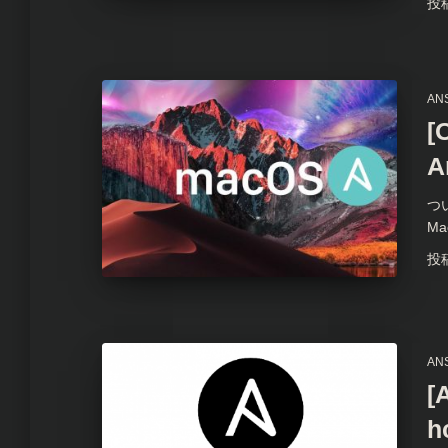
投
AN
[
A
つ
M
投
AN
[
h