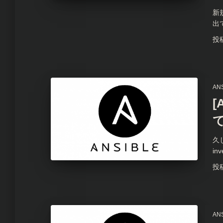
新
出て
投
AN
[
て
久
in
投
AN