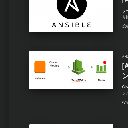
サー
今回
投
AN
[
Cl
ン
投