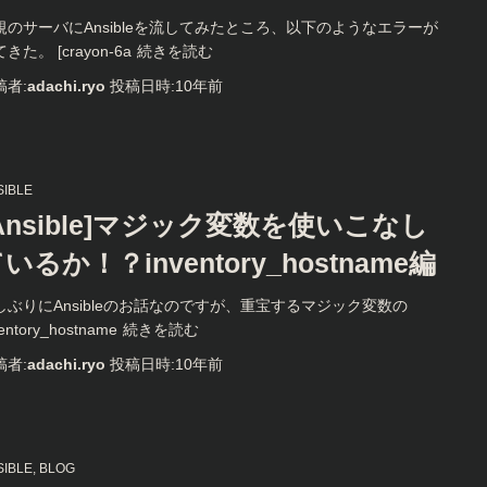
規のサーバにAnsibleを流してみたところ、以下のようなエラーが
きた。 [crayon-6a
続きを読む
稿者:
adachi.ryo
投稿日時:
10年
前
SIBLE
Ansible]マジック変数を使いこなし
いるか！？inventory_hostname編
しぶりにAnsibleのお話なのですが、重宝するマジック変数の
ventory_hostname
続きを読む
稿者:
adachi.ryo
投稿日時:
10年
前
SIBLE
BLOG