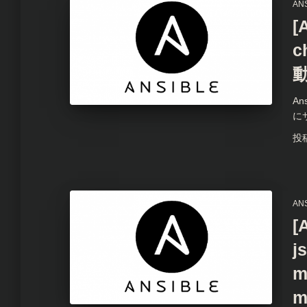
AN
[
A
に
投
AN
[
j
m
m