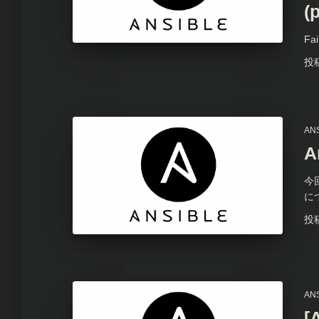
(
Fai
投
AN
A
今
に
投
AN
[