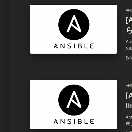
AN
[
ら
An
の
投
AN
[
l
A
理