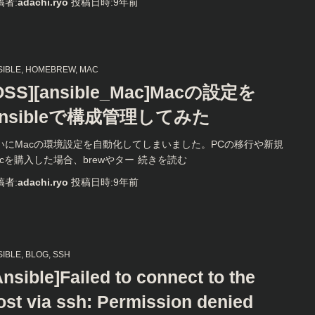
稿者:
adachi.ryo
投稿日時:
9年
前
SIBLE
HOMEBREW
MAC
OSS][ansible_Mac]Macの設定を
nsibleで構成管理してみた
いにMacの環境設定を自動化してしまいました。PCの移行や新規
acを購入した場合、brewやター
続きを読む
稿者:
adachi.ryo
投稿日時:
9年
前
SIBLE
BLOG
SSH
Ansible]Failed to connect to the
ost via ssh: Permission denied