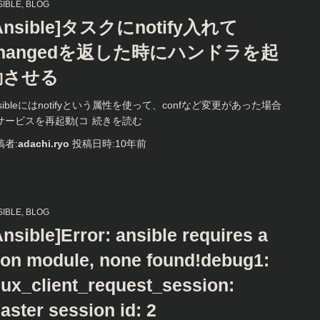
SIBLE
BLOG
Ansible]タスクにnotify入れて
changedを返した時にハンドラを起
動させる
nsibleにはnotifyという属性を使って、confなど変更があった場合
サービスを再起動(コ
続きを読む
稿者:
adachi.ryo
投稿日時:
10年
前
SIBLE
BLOG
Ansible]Error: ansible requires a
son module, none found!debug1:
ux_client_request_session:
aster session id: 2