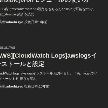
バ内でのcron/crontabの設定ももちろんansibleで可能なので、
はAnsible
続きを読む
稿者:
adachi.ryo
投稿日時:
9年
前
SIBLE
AWS
AWS][CloudWatch Logs]awslogsイ
ンストールと設定
oudWatchlogs awslogsインストールと調べると、「あ、wgetでイ
ストールする
続きを読む
稿者:
adachi.ryo
投稿日時:
10年
前