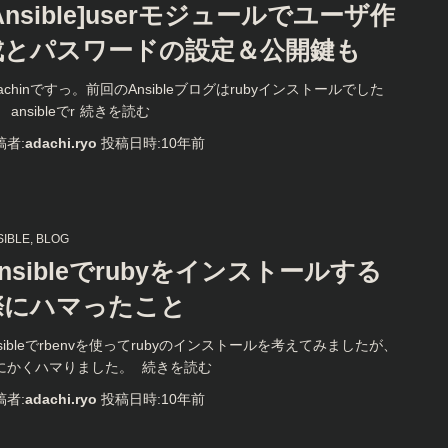
Ansible]userモジュールでユーザ作
成とパスワードの設定＆公開鍵も
dachinですっ。前回のAnsibleブログはrubyインストールでした
 ansibleでr
続きを読む
稿者:
adachi.ryo
投稿日時:
10年
前
SIBLE
BLOG
nsibleでrubyをインストールする
際にハマったこと
nsibleでrbenvを使ってrubyのインストールを考えてみましたが、
にかくハマりました。
続きを読む
稿者:
adachi.ryo
投稿日時:
10年
前