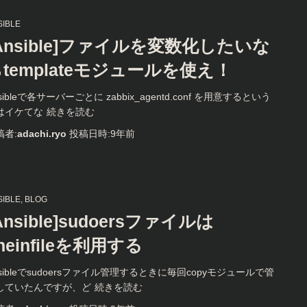
SIBLE
Ansible]ファイルを変数化したいな
templateモジュールを使え！
sibleで各サーバーごとに zabbix_agentd.conf を用意するという
はイケてな
続きを読む
稿者:
adachi.ryo
投稿日時:
9年
前
SIBLE
BLOG
Ansible]sudoersファイルは
ineinfileを利用する
nsibleでsudoersファイル管理するときに毎回copyモジュールで管
していたんですが、ど
続きを読む