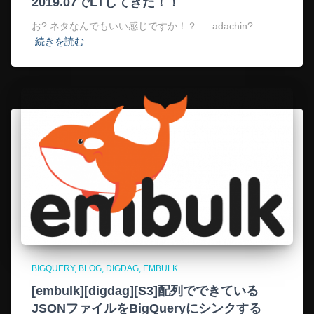
2019.07でLTしてきた！！
お? ネタなんでもいい感じですか！？ — adachin?
続きを読む
BIGQUERY
BLOG
DIGDAG
EMBULK
[embulk][digdag][S3]配列でできている
JSONファイルをBigQueryにシンクする