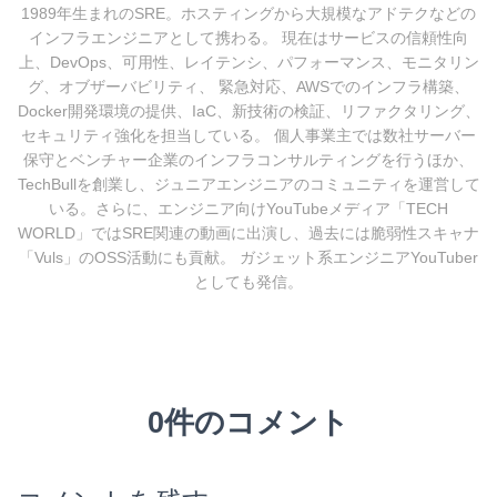
1989年生まれのSRE。ホスティングから大規模なアドテクなどの
インフラエンジニアとして携わる。 現在はサービスの信頼性向
上、DevOps、可用性、レイテンシ、パフォーマンス、モニタリン
グ、オブザーバビリティ、 緊急対応、AWSでのインフラ構築、
Docker開発環境の提供、IaC、新技術の検証、リファクタリング、
セキュリティ強化を担当している。 個人事業主では数社サーバー
保守とベンチャー企業のインフラコンサルティングを行うほか、
TechBullを創業し、ジュニアエンジニアのコミュニティを運営して
いる。さらに、エンジニア向けYouTubeメディア「TECH
WORLD」ではSRE関連の動画に出演し、過去には脆弱性スキャナ
「Vuls」のOSS活動にも貢献。 ガジェット系エンジニアYouTuber
としても発信。
0件のコメント