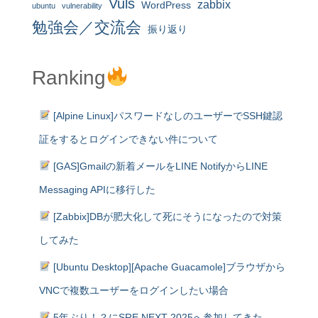
Vuls
zabbix
WordPress
ubuntu
vulnerability
勉強会／交流会
振り返り
Ranking
[Alpine Linux]パスワードなしのユーザーでSSH鍵認
証をするとログインできない件について
[GAS]Gmailの新着メールをLINE NotifyからLINE
Messaging APIに移行した
[Zabbix]DBが肥大化して死にそうになったので対策
してみた
[Ubuntu Desktop][Apache Guacamole]ブラウザから
VNCで複数ユーザーをログインしたい場合
5年ぶり！？にSRE NEXT 2025へ参加してきた