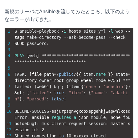
a
a
i
o
新規のサーバにAnsibleを流してみたところ、以下のよう
t
c
n
c
なエラーが出てきた。
e
e
e
k
1
$
ansible
-
playbook
-
i
hosts 
sites
.
yml
-
l
web
--
tags 
make
-
directory
--
ask
-
become
-
pass
--
check
n
b
e
2
SUDO 
password
:
3
a
o
t
4
PLAY
[
web
]
*
*
*
*
*
*
*
*
*
*
*
*
*
*
*
*
*
*
*
*
*
*
*
*
*
*
*
*
*
*
*
*
*
*
*
*
*
*
*
*
*
*
*
*
*
*
*
*
*
*
*
*
*
*
*
*
*
*
*
*
*
*
*
*
*
o
5
6
TASK
:
[
file 
path
k
=
/
public
/
{
{
item
.
name
}
}
state
=
directory 
owner
=
root 
group
=
wheel 
mode
=
0755
]
*
*
*
7
failed
:
[
web01
]
&
gt
;
(
item
=
{
'name'
:
'adachin'
}
)
&
gt
;
{
"failed"
:
true
,
"item"
:
{
"name"
:
"adachi
8
n"
}
,
"parsed"
:
false
}
9
10
BECOME
-
SUCCESS
-
esjurpsqnvgxooxepgehkjwapwhlxosq
Error
:
ansible 
requires
a
json 
module
,
none 
fou
11
nd
!
debug1
:
mux_client_request_session
:
master 
s
12
ession 
id
:
2
13
Shared 
connection 
to
10.xxxxxx
closed
.