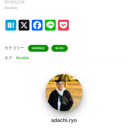
2018/11/18
Ansible
H
X
F
L
P
a
a
i
o
t
c
n
c
カテゴリー:
ANSIBLE
BLOG
e
e
e
k
タグ:
Ansible
n
b
e
a
o
t
o
k
adachi.ryo