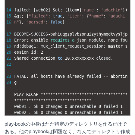
14
failed
:
[
web02
]
&
gt
;
(
item
=
{
'name'
:
'adachin'
}
)
15
&
gt
;
{
"failed"
:
true
,
"item"
:
{
"name"
:
"adachi
16
n"
}
,
"parsed"
:
false
}
17
BECOME
-
SUCCESS
-
bahiuqgzplvbzonuizythymqdtvysljp
18
Error
:
ansible 
requires
a
json 
module
,
none 
fou
19
nd
!
debug1
:
mux_client_request_session
:
master 
s
20
ession 
id
:
2
21
Shared 
connection 
to
10.xxxxxxxxx
closed
.
22
23
FATAL
:
all 
hosts 
have 
already 
failed
--
abortin
24
g
PLAY 
RECAP *
*
*
*
*
*
*
*
*
*
*
*
*
*
*
*
*
*
*
*
*
*
*
*
*
*
*
*
*
*
*
*
*
*
*
*
*
*
*
*
*
*
*
*
*
*
*
*
*
*
*
*
*
*
*
*
*
*
*
*
*
*
*
*
*
*
*
*
web01
:
ok
=
0
changed
=
0
unreachable
=
0
failed
=
1
web02
:
ok
=
0
changed
=
0
unreachable
=
0
failed
=
1
play-bookの中身はただ特定のディレクトリを作るだけで
ある。他のplaybookは問題なく、なんでディレクトリ作成