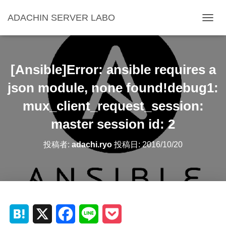
ADACHIN SERVER LABO
ナ
ビ
ゲ
ー
シ
[Ansible]Error: ansible requires a
ョ
ン
json module, none found!debug1:
を
mux_client_request_session:
切
り
master session id: 2
替
え
投稿者:
adachi.ryo
投稿日:
2016/10/20
H
X
F
L
P