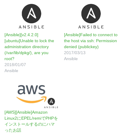
[Ansible][v2.4.2.0]
[Ansible]Failed to connect to
[ubuntu]Unable to lock the
the host via ssh: Permission
administration directory
denied (publickey)
(/var/lib/dpkg/), are you
2017/03/13
root?
Ansible
2018/01/07
Ansible
[AWS][Ansible]Amazon
Linux2にEPEL/remiでPHPを
インストールするのにハマ
ったお話