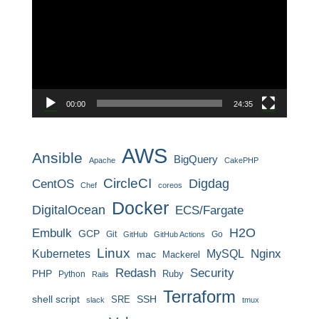
プ
レ
ー
ヤ
ー
00:00
24:35
AWS
Ansible
BigQuery
Apache
CakePHP
CircleCI
CentOS
Digdag
Chef
coreos
Docker
DigitalOcean
ECS/Fargate
H2O
Embulk
GCP
Git
Go
GitHub
GitHub Actions
Linux
MySQL
Nginx
Kubernetes
mac
Mackerel
Redash
Security
PHP
Ruby
Python
Rails
Terraform
shell script
SRE
SSH
slack
tmux