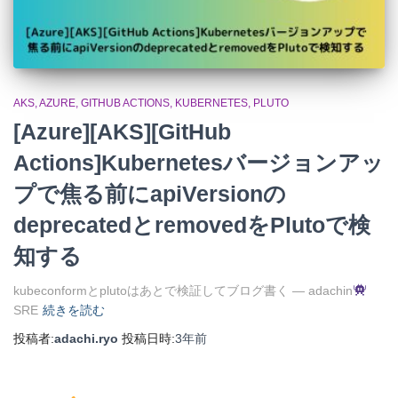
AKS
AZURE
GITHUB ACTIONS
KUBERNETES
PLUTO
[Azure][AKS][GitHub
Actions]Kubernetesバージョンアッ
プで焦る前にapiVersionの
deprecatedとremovedをPlutoで検
知する
kubeconformとplutoはあとで検証してブログ書く — adachin
SRE
続きを読む
投稿者:
adachi.ryo
投稿日時:
3年
前