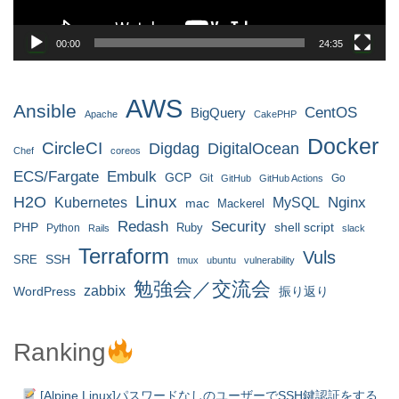
00:00
24:35
AWS
Ansible
CentOS
BigQuery
Apache
CakePHP
Docker
CircleCI
Digdag
DigitalOcean
Chef
coreos
ECS/Fargate
Embulk
GCP
Git
Go
GitHub
GitHub Actions
H2O
Linux
MySQL
Nginx
Kubernetes
mac
Mackerel
Redash
Security
PHP
Ruby
shell script
Python
Rails
slack
Terraform
Vuls
SRE
SSH
tmux
ubuntu
vulnerability
勉強会／交流会
zabbix
WordPress
振り返り
Ranking
[Alpine Linux]パスワードなしのユーザーでSSH鍵認証をする