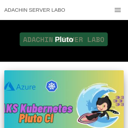
ADACHIN SERVER LABO
ナ
ビ
ゲ
ー
シ
Pluto
ョ
ン
を
切
り
替
え