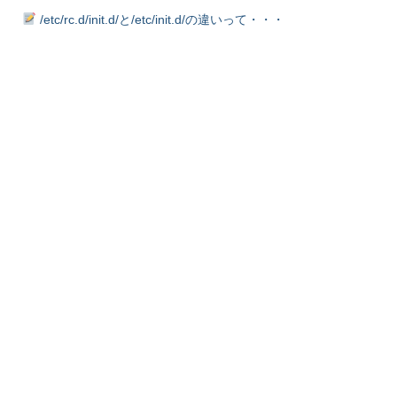
/etc/rc.d/init.d/と/etc/init.d/の違いって・・・