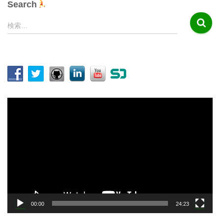
Search
検
検索…
索
:
動
画
プ
レ
ー
ヤ
ー
00:00
24:23