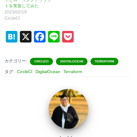
トを実装してみた
2023/02/19
CircleCI
H
X
F
L
P
a
a
i
o
t
c
n
c
カテゴリー:
CIRCLECI
DIGITALOCEAN
TERRAFORM
e
e
e
k
タグ:
CircleCI
DigitalOcean
Terraform
n
b
e
a
o
t
o
k