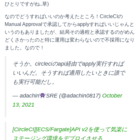
ひとりですがね..草)
なのでどうすればいいのか考えたところ！CircleCIの
Manual Approvalで承認してからapplyすればいいじゃんと
いうのもありましたが、結局その過程と承認するのがめん
どくさかったのと特に運用は変わらないので不採用になり
ました。なので！
そうか。circleciのapi経由でapply実行すれば
いいんだ。そうすれば適用したいときに誰で
も実行可能だし。
— adachin
SRE (@adachin0817)
October
13, 2021
[CircleCI][ECS/Fargate]API v2を使って気楽に
ステージング環境をデプロイさせる