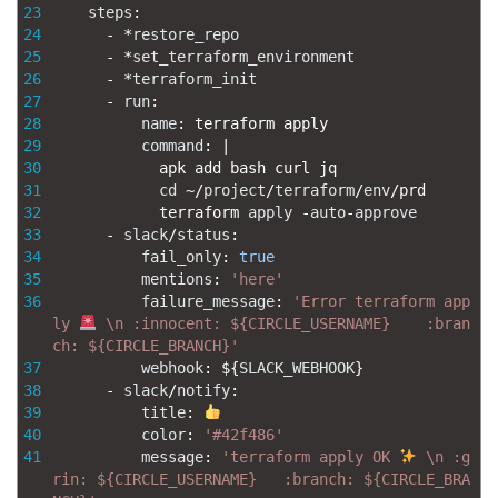
23
steps
:
24
-
*
restore_repo
25
-
*
set_terraform_environment
26
-
*
terraform_init
27
-
run
:
28
name
:
terraform 
apply
29
command
:
|
30
apk 
add 
bash 
curl 
jq
31
cd
~
/
project
/
terraform
/
env
/
prd
32
terraform 
apply
-
auto
-
approve
33
-
slack
/
status
:
34
fail_only
:
true
35
mentions
:
'here'
36
failure_message
:
'Error terraform app
ly 
 \n :innocent: ${CIRCLE_USERNAME}    :bran
ch: ${CIRCLE_BRANCH}'
37
webhook
:
$
{
SLACK_WEBHOOK
}
38
-
slack
/
notify
:
39
title
:
40
color
:
'#42f486'
41
message
:
'terraform apply OK 
 \n :g
rin: ${CIRCLE_USERNAME}   :branch: ${CIRCLE_BRA