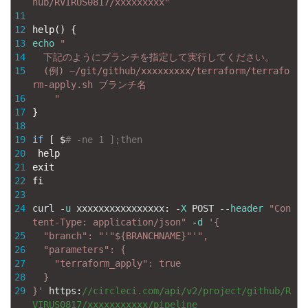
hub/RVIRUS0817/xxxxxxxxx"
11
12
help
(
)
{
13
echo
"
14
  下記のようにブランチを指定して実行してください。
15
  (例) ~/git/github/xxxxxxxxx/terraform/terrafo
rm-apply.sh ブランチ名
16
    "
17
}
18
19
if
[
$
# -ne 1 ];then
20
help
21
exit
22
fi
23
24
curl
-
u
xxxxxxxxxxxxxxxx
:
-
X
POST
--
header
"Con
tent-Type: application/json"
-
d
'{
25
  "branch": "'
"${BRANCHNAME}"
'",
26
  "parameters": {
27
    "terraform_apply": true
28
  }
29
}'
https
:
//circleci.com/api/v2/project/github/R
VIRUS0817/xxxxxxxxxxx/pipeline