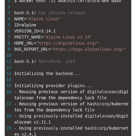
1
$
docker 
exec
-
it 
adachin
-
terraform
-
dev 
bash
2
3
bash
-
5.1
# cat /etc/os-release
4
NAME
=
"Alpine Linux"
5
ID
=
alpine
6
VERSION_ID
=
3.14.1
7
PRETTY_NAME
=
"Alpine Linux v3.14"
8
HOME_URL
=
"https://alpinelinux.org/"
9
BUG_REPORT_URL
=
"https://bugs.alpinelinux.org/"
10
11
bash
-
5.1
# terraform  init
12
13
Initializing 
the 
backend
.
.
.
14
15
Initializing 
provider 
plugins
.
.
.
16
-
Reusing 
previous 
version 
of 
digitalocean
/
digi
talocean 
from 
the 
dependency 
lock 
file
17
-
Reusing 
previous 
version 
of 
hashicorp
/
kuberne
tes 
from 
the 
dependency 
lock 
file
18
-
Using 
previously
-
installed 
digitalocean
/
digit
alocean 
v2
.
11.1
19
-
Using 
previously
-
installed 
hashicorp
/
kubernet
es 
v2
.
4.1