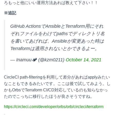
ろもっと他にいい運用方法あれば教えて下さい！！
※追記
GitHub ActionsでAnsibleとTerraform用にそれ
ぞれファイルをわけてpathsでディレクトリ名
を書いてあげれば、Ansibleが変更あった時は
Terraformは適用されないとかできるよー。
— Inamuu🏕 (@kzm0211)
October 14, 2021
CircleCI path-filteringを利用して差分があればapplyみたい
なこともできるみたいです。ここは後で試してみよう。し
かもOrbsでTerraform CI/CD対応しているのも知らなかっ
たのでこっちに移行したほうが良さそうですね。
https://circleci.com/developer/orbs/orb/circleci/terraform