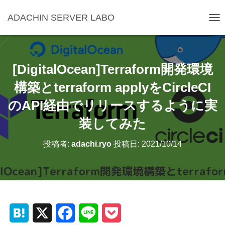
ADACHIN SERVER LABO
ナ
ビ
ゲ
ー
シ
[DigitalOcean]Terraform開発環境
ョ
ン
構築とterraform applyをCircleCI
を
のAPI経由でリリースするように実
切
り
装してみた
替
え
投稿者:
adachi.ryo
投稿日:
2021/10/14
H
X
F
L
P