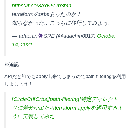
https://t.co/8axN60m3mn
terraformのorbsあったのか！
知らなかった…こっちに移行してみよう。
— adachin
SRE (@adachin0817)
October
14, 2021
※追記
APIだと誰でもapply出来てしまうのでpath-filteringを利用
しましょう！
[CircleCI][Orbs][path-filtering]特定ディレクト
リに差分が出たらterraform applyを適用するよ
うに実装してみた