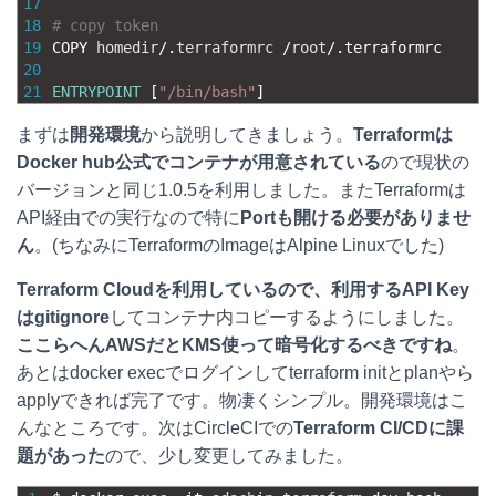
17
18
# copy token
19
COPY 
homedir
/
.
terraformrc
/
root
/
.
terraformrc
20
21
ENTRYPOINT
[
"/bin/bash"
]
まずは
開発環境
から説明してきましょう。
Terraformは
Docker hub公式でコンテナが用意されている
ので現状の
バージョンと同じ1.0.5を利用しました。またTerraformは
API経由での実行なので特に
Portも開ける必要がありませ
ん
。(ちなみにTerraformのImageはAlpine Linuxでした)
Terraform Cloudを利用しているので、利用するAPI Key
はgitignore
してコンテナ内コピーするようにしました。
ここらへんAWSだとKMS使って暗号化するべきですね
。
あとはdocker execでログインしてterraform initとplanやら
applyできれば完了です。物凄くシンプル。開発環境はこ
んなところです。次はCircleCIでの
Terraform CI/CDに課
題があった
ので、少し変更してみました。