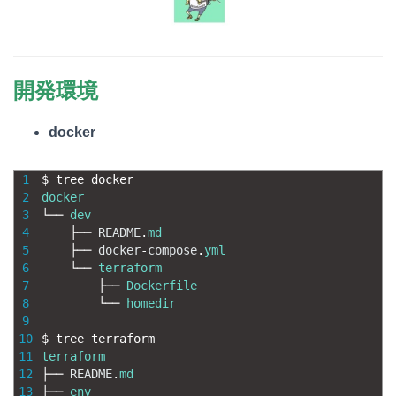
開発環境
docker
1
$
tree 
docker
2
docker
3
└──
dev
4
├──
README
.
md
5
├──
docker
-
compose
.
yml
6
└──
terraform
7
├──
Dockerfile
8
└──
homedir
9
10
$
tree 
terraform
11
terraform
12
├──
README
.
md
13
├──
env