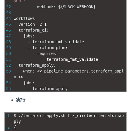
NCH}'
42
webhook
:
$
{
SLACK_WEBHOOK
}
43
44
workflows
:
45
version
:
2.1
46
terraform_ci
:
47
jobs
:
48
-
terraform_fmt_validate
49
-
terraform_plan
:
50
requires
:
51
-
terraform_fmt_validate
52
terraform_apply
:
53
when
:
<<
pipeline
.
parameters
.
terraform_appl
y
>>
54
jobs
:
55
-
terraform_apply
実行
1
$
.
/
terraform
-
apply
.
sh 
fix_circleci
-
terraformap
ply
2
{