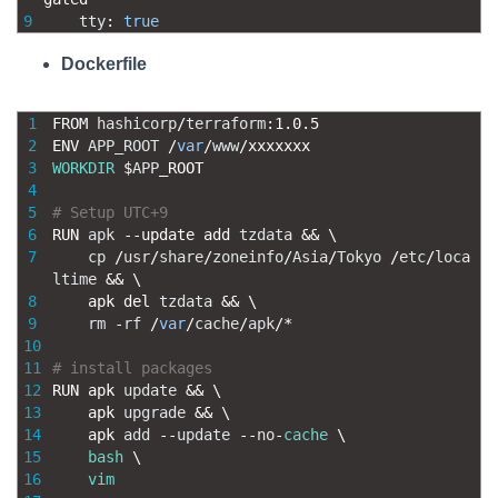
9
tty
:
true
Dockerfile
1
FROM 
hashicorp
/
terraform
:
1.0.5
2
ENV 
APP_ROOT
/
var
/
www
/
xxxxxxx
3
WORKDIR
$
APP
_
ROOT
4
5
# Setup UTC+9
6
RUN 
apk
--
update 
add 
tzdata
&&
\
7
cp
/
usr
/
share
/
zoneinfo
/
Asia
/
Tokyo
/
etc
/
loca
ltime
&&
\
8
apk 
del 
tzdata
&&
\
9
rm
-
rf
/
var
/
cache
/
apk
/
*
10
11
# install packages
12
RUN 
apk 
update
&&
\
13
apk 
upgrade
&&
\
14
apk 
add
--
update
--
no
-
cache
\
15
bash
\
16
vim