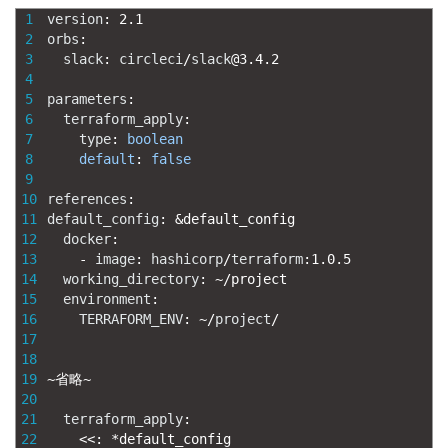
1
version
:
2.1
2
orbs
:
3
slack
:
circleci
/
slack
@
3.4.2
4
5
parameters
:
6
terraform_apply
:
7
type
:
boolean
8
default
:
false
9
10
references
:
11
default_config
:
&
default_config
12
docker
:
13
-
image
:
hashicorp
/
terraform
:
1.0.5
14
working_directory
:
~
/
project
15
environment
:
16
TERRAFORM_ENV
:
~
/
project
/
17
18
19
~
省略
~
20
21
terraform_apply
:
22
<<
:
*
default_config