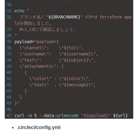
30
31
echo
"
32
  ブランチ名/ "
$
{
BRANCHNAME
}
" のPrd terraform app
lyを開始しました。
33
  #ci_cdにて確認しましょう。
34
"
35
payload
=
"payload={
36
  \"channel\":    \"${to}\",
37
  \"username\":   \"${username}\",
38
  \"text\":       \"${subject}\",
39
  \"attachments\": [
40
    {
41
      \"color\" : \"${color}\",
42
      \"text\"  : \"${message}\",
43
    }
44
  ]
45
}"
46
47
curl
-
m
5
--
data
-
urlencode
"${payload}"
$
{
url
}
.circleci/config.yml