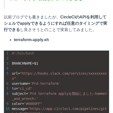
以前ブログでも書きましたが、
CircleCIのAPIを利用して
シェルでapplyできるようにすれば任意のタイミングで実
行できる
し良さそうとのことで実装してみました。
terraform-apply.sh
1
#!/bin/bash
2
3
BRANCHNAME
=
$
1
4
5
url
=
"https://hooks.slack.com/services/xxxxxxxxx
x"
6
username
=
'Prd-terraform'
7
to
=
"ci_cd"
8
subject
=
'Prd terraform applyを開始しました:hammer
_and_wrench:'
9
color
=
"#0000FF"
10
message
=
"https://app.circleci.com/pipelines/git