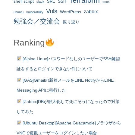
Terraform
shell script
SRE
SSH
slack
tmux
Vuls
zabbix
WordPress
ubuntu
vulnerability
勉強会／交流会
振り返り
Ranking
[Alpine Linux]パスワードなしのユーザーでSSH鍵認
証をするとログインできない件について
[GAS]Gmailの新着メールをLINE NotifyからLINE
Messaging APIに移行した
[Zabbix]DBが肥大化して死にそうになったので対策
してみた
[Ubuntu Desktop][Apache Guacamole]ブラウザから
VNCで複数ユーザーをログインしたい場合