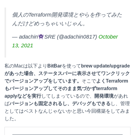
a
a
i
o
個人のTerraform開発環境とやらを作ってみた
t
c
n
c
んだけどめっちゃいいじゃん。
e
e
e
k
— adachin
SRE (@adachin0817)
October
n
b
e
13, 2021
a
o
t
o
私のMacは以下より
BitBar
を使って
brew update/upgrade
k
があった場合、ステータスバーに表示させてワンクリック
でバージョンアップをしています。
そこで
よくTerraform
もバージョンアップしてそのまま気づかずterraform
applyなどを実行
してしまっているので、
開発環境
があれ
ば
バージョンも固定されるし、デバッグもできる
し、管理
としてはベストなんじゃないかと思い今回構築をしてみま
した。