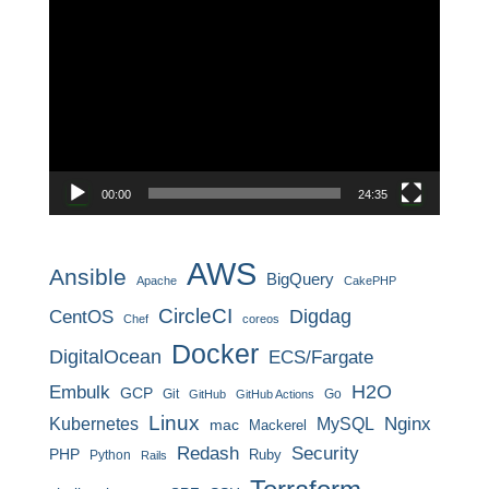
動
画
プ
レ
ー
ヤ
ー
00:00
24:35
AWS
Ansible
BigQuery
Apache
CakePHP
CircleCI
CentOS
Digdag
Chef
coreos
Docker
DigitalOcean
ECS/Fargate
H2O
Embulk
GCP
Git
Go
GitHub
GitHub Actions
Linux
MySQL
Nginx
Kubernetes
mac
Mackerel
Redash
Security
PHP
Ruby
Python
Rails