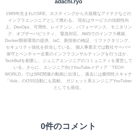
adachi.ryo
1989年生まれのSRE。ホスティングから大規模なアドテクなどの
インフラエンジニアとして携わる。 現在はサービスの信頼性向
上、DevOps、可用性、レイテンシ、パフォーマンス、モニタリン
グ、オブザーバビリティ、 緊急対応、AWSでのインフラ構築、
Docker開発環境の提供、IaC、新技術の検証、リファクタリング、
セキュリティ強化を担当している。 個人事業主では数社サーバー
保守とベンチャー企業のインフラコンサルティングを行うほか、
TechBullを創業し、ジュニアエンジニアのコミュニティを運営して
いる。さらに、エンジニア向けYouTubeメディア「TECH
WORLD」ではSRE関連の動画に出演し、過去には脆弱性スキャナ
「Vuls」のOSS活動にも貢献。 ガジェット系エンジニアYouTuber
としても発信。
0件のコメント