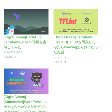
[DigitalOcean]CircleCIで
[DigitalOcean][Terraform]
TerraformのCI/CD環境を実
[CircleCI]TFLintを導入して
装してみた
みたらWarningだらけになっ
2020/05/29
たお話
CircleCI
2022/07/26
CircleCI
[DigitalOcean]
[Kubernetes]WordPressコン
テナをCircleCIで自動デプロ
イとローリングアップデー