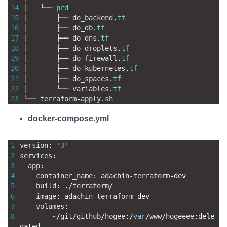
14
│  
└──
prd
15
│  
├──
do_backend
.
tf
16
│  
├──
do_db
.
tf
17
│  
├──
do_dns
.
tf
18
│  
├──
do_droplets
.
tf
19
│  
├──
do_firewall
.
tf
20
│  
├──
do_kubernetes
.
tf
21
│  
├──
do_spaces
.
tf
22
│  
└──
variables
.
tf
23
└──
terraform
-
apply
.
sh
docker-compose.yml
1
version
:
'3'
2
services
:
3
app
:
4
container_name
:
adachin
-
terraform
-
dev
5
build
:
.
/
terraform
/
6
image
:
adachin
-
terraform
-
dev
7
volumes
:
8
-
~
/
git
/
github
/
hogee
:
/
var
/
www
/
hogeeee
:
dele
gated