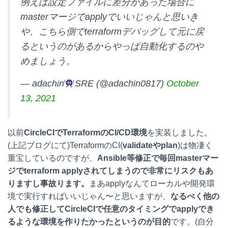
例えば設定ファイルに差分があった場合に
masterマージでapplyでいいじゃんと思いき
や、こちら側でterraformデバッグして元に戻
るというのがあるからやっぱ自動化するのや
めましょう。
— adachin
SRE (@adachin0817)
October
13, 2021
以前
CircleCIでTerraformのCI/CD環境
を実装しました。
(上記ブログにて)TerraformのCI(
validateやplan
)は物凄く
重宝しているのですが、
Ansible等修正で毎回masterマー
ジでterraform applyされてしまうので非常にリスクもあ
りますし事故ります。
まあapplyなんてローカルや開発環
境で実行すればいいじゃん〜と思いますが、
なるべく他の
人でも修正してCircleCIで任意のタイミングでapplyでき
るような環境を作りたかったというのが目的
です。(自分