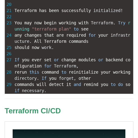
20
21
Terraform 
has 
been 
successfully 
initialized
!
22
23
You 
may 
now 
begin 
working 
with 
Terraform
.
Try
r
unning
"terraform plan"
to
see
24
any 
changes 
that 
are 
required 
for
your 
infrastr
ucture
.
All 
Terraform 
commands
25
should 
now 
work
.
26
27
If
you 
ever 
set 
or
change 
modules 
or
backend 
co
nfiguration 
for
Terraform
,
28
rerun 
this
command 
to
reinitialize 
your 
working 
directory
.
If
you 
forget
,
other
29
commands 
will 
detect 
it 
and
remind 
you 
to
do
so 
if
necessary
.
Terraform CI/CD