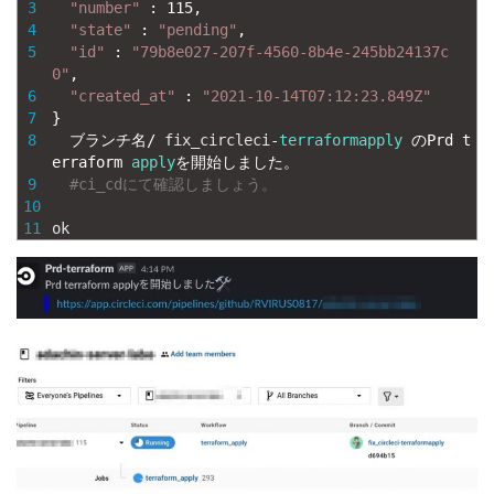
3
"number"
:
115
,
4
"state"
:
"pending"
,
5
"id"
:
"79b8e027-207f-4560-8b4e-245bb24137c
0"
,
6
"created_at"
:
"2021-10-14T07:12:23.849Z"
7
}
8
ブランチ名
/
fix_circleci
-
terraformapply
の
Prd 
t
erraform 
apply
を開始しました。
9
#ci_cdにて確認しましょう。
10
11
ok