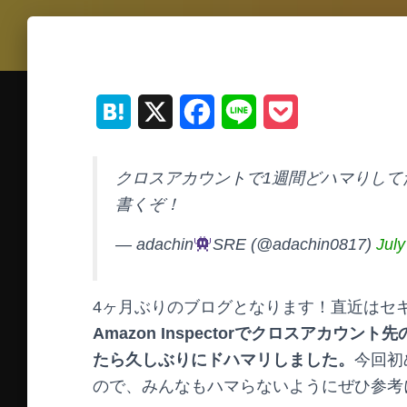
H
X
F
L
P
a
a
i
o
クロスアカウントで1週間どハマりして
t
c
n
c
書くぞ！
e
e
e
k
— adachin
SRE (@adachin0817)
July
n
b
e
a
o
t
4ヶ月ぶりのブログとなります！直近はセ
o
Amazon Inspectorでクロスアカウ
k
たら久しぶりにドハマリしました。
今回初
ので、みんなもハマらないようにぜひ参考