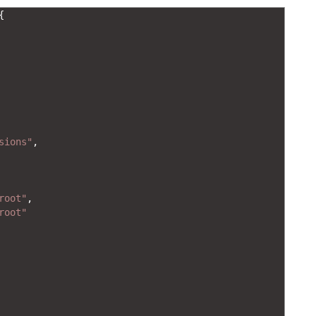
{
sions"
,
root"
,
root"