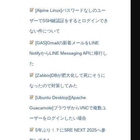
[Alpine Linux]パスワードなしのユー
ザーでSSH鍵認証をするとログインでき
ない件について
[GAS]Gmailの新着メールをLINE
NotifyからLINE Messaging APIに移行し
た
[Zabbix]DBが肥大化して死にそうに
なったので対策してみた
[Ubuntu Desktop][Apache
Guacamole]ブラウザからVNCで複数ユ
ーザーをログインしたい場合
5年ぶり！？にSRE NEXT 2025へ参