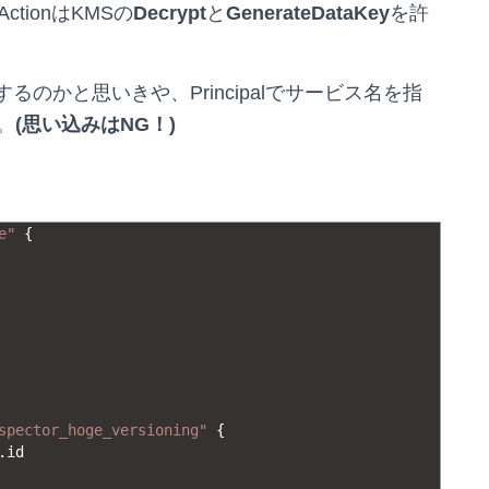
tionはKMSの
Decrypt
と
GenerateDataKey
を許
成するのかと思いきや、Principalでサービス名を指
。
(思い込みはNG！)
e"
{
spector_hoge_versioning"
{
.
id