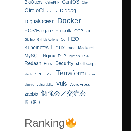
CentOS
BigQuery
CakePHP
Chef
CircleCI
Digdag
coreos
Docker
DigitalOcean
ECS/Fargate
Embulk
GCP
Git
H2O
Go
GitHub
GitHub Actions
Linux
Kubernetes
mac
Mackerel
MySQL
Nginx
PHP
Python
Rails
Redash
Security
Ruby
shell script
Terraform
SRE
SSH
slack
tmux
Vuls
WordPress
ubuntu
vulnerability
勉強会／交流会
zabbix
振り返り
Ranking