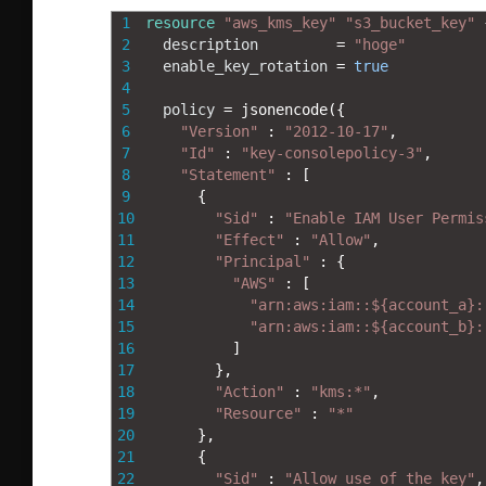
1
resource
"aws_kms_key"
"s3_bucket_key"
2
description
=
"hoge"
3
enable_key_rotation
=
true
4
5
policy
=
jsonencode
(
{
6
"Version"
:
"2012-10-17"
,
7
"Id"
:
"key-consolepolicy-3"
,
8
"Statement"
:
[
9
{
10
"Sid"
:
"Enable IAM User Permis
11
"Effect"
:
"Allow"
,
12
"Principal"
:
{
13
"AWS"
:
[
14
"arn:aws:iam::${account_a}:
15
"arn:aws:iam::${account_b}:
16
]
17
}
,
18
"Action"
:
"kms:*"
,
19
"Resource"
:
"*"
20
}
,
21
{
22
"Sid"
:
"Allow use of the key"
,