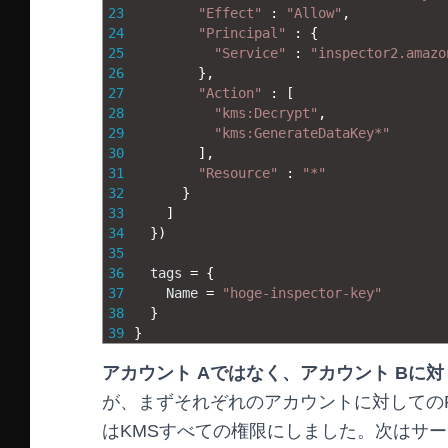
23
"Effect"
:
"Allow"
,
24
"Principal"
:
{
25
"Service"
:
"inspector2.amazo
26
}
,
27
"Action"
:
[
28
"kms:Decrypt"
,
29
"kms:GenerateDataKey*"
30
]
,
31
"Resource"
:
"*"
32
}
33
]
34
}
)
35
36
tags
=
{
37
Name
=
"hoge-inspector-key"
38
}
39
}
アカウント Aではなく、アカウント Bに
が、まずそれぞれのアカウントに対してのPrin
はKMSすべての権限にしました。次はサービス