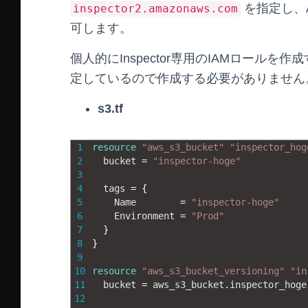
を指定し、Ac
inspector2.amazonaws.com
可します。
個人的にInspector専用のIAMロールを作
定しているので作成する必要がありません
s3.tf
1
resource
"aws_s3_bucket"
"inspector_hog
2
bucket
=
"inspector-hoge"
3
4
tags
=
{
5
Name
=
"inspector-hoge"
6
Environment
=
"Prod"
7
}
8
}
9
10
resource
"aws_s3_bucket_versioning"
"in
11
bucket
=
aws_s3_bucket
.
inspector_hoge
12