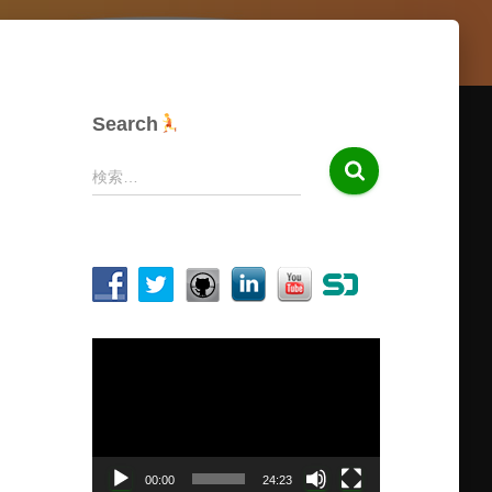
Search
検
検索…
索
:
動
画
プ
レ
ー
ヤ
00:00
24:23