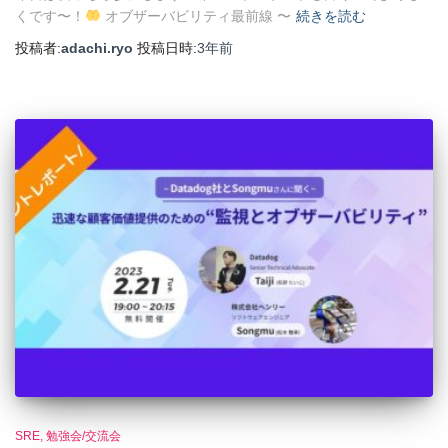
くです〜！
オブザーバビリティ最前線 〜
続きを読む
投稿者:
adachi.ryo
投稿日時:
3年
前
SRE
勉強会/交流会