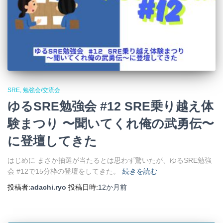
SRE
勉強会/交流会
ゆるSRE勉強会 #12 SRE乗り越え体
験まつり 〜聞いてくれ俺の武勇伝〜
に登壇してきた
はじめに まさか抽選が当たるとは思わず驚いたが、ゆるSRE勉強
会 #12で15分枠の登壇をしてきた。
続きを読む
投稿者:
adachi.ryo
投稿日時:
12か月
前