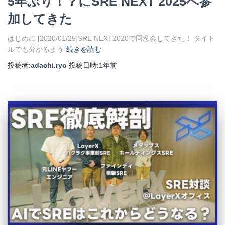
5年ぶり！？にSRE NEXT 2025へ参
加してきた
はじめに [2020/01/25]SRE NEXT2020で同窓会してきた！ タイト
ルでも分かるよう
続きを読む
投稿者:
adachi.ryo
投稿日時:
1年
前