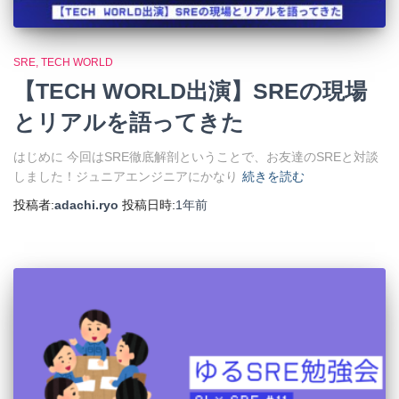
SRE
TECH WORLD
【TECH WORLD出演】SREの現場
とリアルを語ってきた
はじめに 今回はSRE徹底解剖ということで、お友達のSREと対談
しました！ジュニアエンジニアにかなり
続きを読む
投稿者:
adachi.ryo
投稿日時:
1年
前