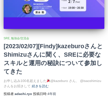
SRE
勉強会/交流会
[2023/02/07][Findy]kazeburoさんと
Shimizuさんに聞く、SREに必要な
スキルと運用の秘訣について参加し
てきた
お申し込み100名超えました
@kazeburo さん、 @isaoshimizu
さんをお招きして
続きを読む
投稿者:
adachi.ryo
投稿日時:
4年
前