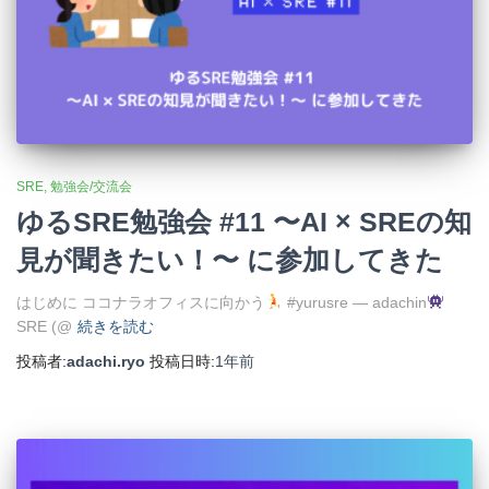
SRE
勉強会/交流会
ゆるSRE勉強会 #11 〜AI × SREの知
見が聞きたい！〜 に参加してきた
はじめに ココナラオフィスに向かう
#yurusre — adachin
SRE (@
続きを読む
投稿者:
adachi.ryo
投稿日時:
1年
前