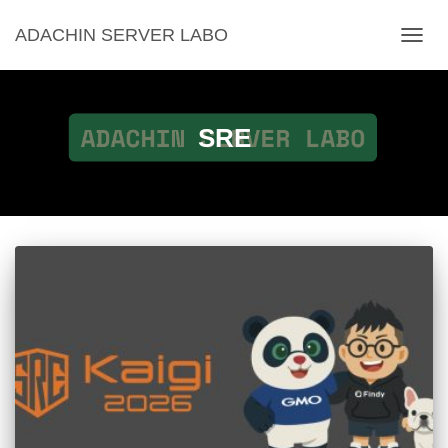
ADACHIN SERVER LABO
ナ
ビ
ゲ
ー
シ
SRE
ョ
ン
を
切
り
替
え