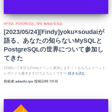
MYSQL
POSGRESQL
SRE
勉強会/交流会
[2023/05/24][Findy]yoku×soudaiが
語る、あなたの知らないMySQLと
PostgreSQLの世界について参加し
てきた
2日続いて本日もFindyイベント参加します！！もちろんイベント
レポートも書きますのでよろしくです〜
続きを読む
投稿者:
adachi.ryo
投稿日時:
3年
前