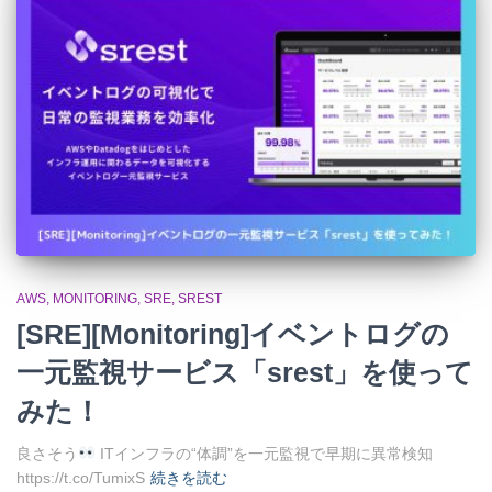
AWS
MONITORING
SRE
SREST
[SRE][Monitoring]イベントログの
一元監視サービス「srest」を使って
みた！
良さそう
ITインフラの“体調”を一元監視で早期に異常検知
https://t.co/TumixS
続きを読む