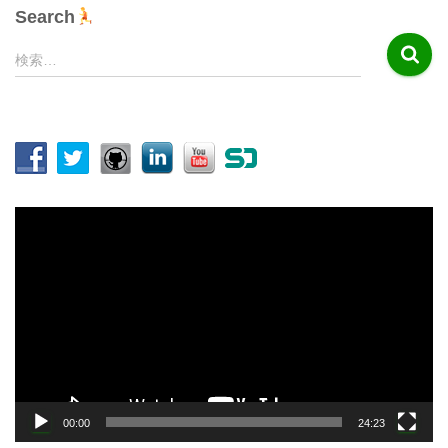
Search
検
検索…
索
:
動
画
プ
レ
ー
ヤ
ー
00:00
24:23