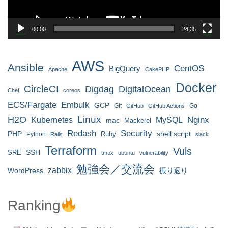
00:00
24:35
AWS
Ansible
CentOS
BigQuery
Apache
CakePHP
Docker
CircleCI
Digdag
DigitalOcean
Chef
coreos
ECS/Fargate
Embulk
GCP
Git
Go
GitHub
GitHub Actions
H2O
Linux
MySQL
Nginx
Kubernetes
mac
Mackerel
Redash
Security
PHP
Ruby
shell script
Python
Rails
slack
Terraform
Vuls
SRE
SSH
tmux
ubuntu
vulnerability
勉強会／交流会
zabbix
WordPress
振り返り
Ranking