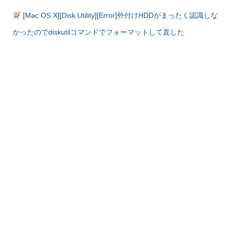
[Mac OS X][Disk Utility][Error]外付けHDDがまったく認識しな
かったのでdiskutilコマンドでフォーマットして直した