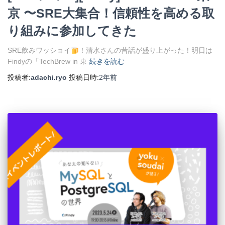
京 〜SRE大集合！信頼性を高める取
り組みに参加してきた
SRE飲みワッショイ
！清水さんの昔話が盛り上がった！明日は
Findyの「TechBrew in 東
続きを読む
投稿者:
adachi.ryo
投稿日時:
2年
前