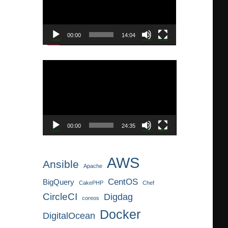
レ
ー
ヤ
00:00
14:04
ー
動
画
プ
レ
ー
ヤ
00:00
24:35
ー
AWS
Ansible
Apache
CentOS
BigQuery
CakePHP
Chef
CircleCI
Digdag
coreos
Docker
DigitalOcean