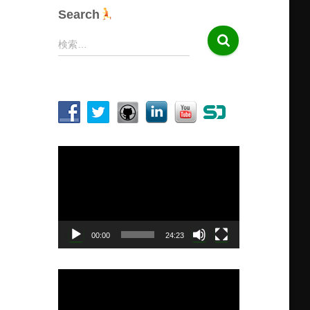
Search
検
検索…
索
:
動
画
プ
レ
ー
ヤ
00:00
24:23
ー
動
画
プ