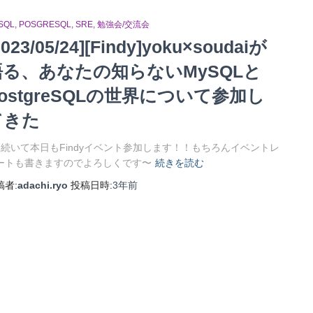
SQL
POSGRESQL
SRE
勉強会/交流会
2023/05/24][Findy]yoku×soudaiが
語る、あなたの知らないMySQLと
ostgreSQLの世界について参加し
てきた
日続いて本日もFindyイベント参加します！！もちろんイベントレ
ートも書きますのでよろしくです〜
続きを読む
稿者:
adachi.ryo
投稿日時:
3年
前