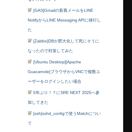
[GAS]Gmailの新着メールをLINE
NotifyからLINE Messaging APIに移行し
た
[Zabbix]DBが肥大化して死にそうに
なったので対策してみた
[Ubuntu Desktop][Apache
Guacamole]ブラウザからVNCで複数ユ
ーザーをログインしたい場合
5年ぶり！？にSRE NEXT 2025へ参
加してきた
[ssh]sshd_configで使うMatchについ
て