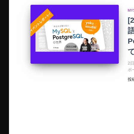
MY
[
P
2
ポ
投