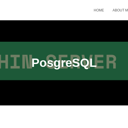
HOME
ABOUT 
PosgreSQL