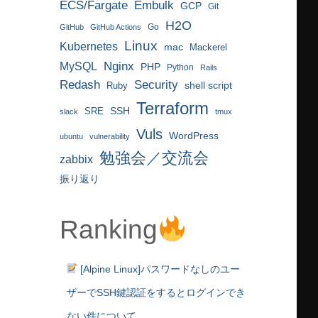
ECS/Fargate
Embulk
GCP
Git
H2O
Go
GitHub
GitHub Actions
Linux
Kubernetes
mac
Mackerel
MySQL
Nginx
PHP
Python
Rails
Redash
Security
Ruby
shell script
Terraform
SRE
SSH
slack
tmux
Vuls
WordPress
ubuntu
vulnerability
勉強会／交流会
zabbix
振り返り
Ranking
[Alpine Linux]パスワードなしのユー
ザーでSSH鍵認証をするとログインでき
ない件について