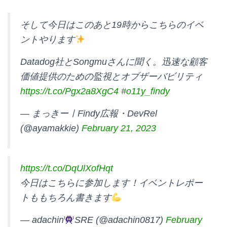
a
a
i
o
そして今日はこのあと19時からこちらのイベ
t
c
n
c
ントやります
e
e
e
k
Datadog社とSongmuさんに聞く。迅速な顧客
n
b
e
価値提供のための監視とオブザーバビリティ
a
o
t
https://t.co/Pgx2a8XgC4
#o11y_findy
o
— まっきーㅣFindy広報・DevRel
k
(@ayamakkie)
February 21, 2023
https://t.co/DqUlXofHqt
今日はこちらに参加します！イベントレポー
トももちろん書きます
— adachin
SRE (@adachin0817)
February