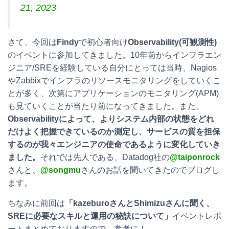
21, 2023
さて、今回は
Findy
で初心者向け
Observability(可観測性)
のイベントに参加してきました。10年前からインフラエン
ジニア/SREを経験している自分にとっては当時、Nagios
やZabbixでインフラのリソースモニタリングをしていくこ
とが多く、次第にアプリケーションのモニタリング(APM)
も見ていくことが当たり前になってきました。また、
Observabilityによって、より
システム内部の状態をどれ
だけよく把握できているのか測定し、サービスの質を担保
するのが我々エンジニアの使命であるように変化していき
ました。
それでは先人である、Datadog社の
@taiponrock
さんと、
@songmu
さんのお話を聞いてきたのでブログし
ます。
ちなみに前回は
「kazeburoさんとShimizuさんに聞く、
SREに必要なスキルと運用の秘訣について」
イベントレポ
ートまとめておりますので、参考に！