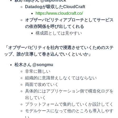
萩野
Taijiさん @taiponrock
Datadogが吸収したCloudCraft
https://www.cloudcraft.co/
オブザーバビリティアプローチとしてサービス
の依存関係を呼び出してくれる
構成図としては見やすい
「オブザーバビリティを社内で浸透させていくためのステ
ップ、誰が主導して巻き込んでいくといいか」
松木さん @songmu
非常に難しい
組織的に意識替えしなくてはならない
両面で攻めていく
具体的にはアプリケーション側で構造化ログを
出していく
プラットフォームで集約していくか設計してく
モデルケースになって他のところも導入しやす
い