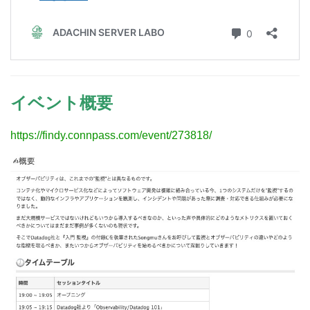
イベント概要
https://findy.connpass.com/event/273818/