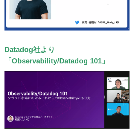
Datadog社より
「Observability/Datadog 101」