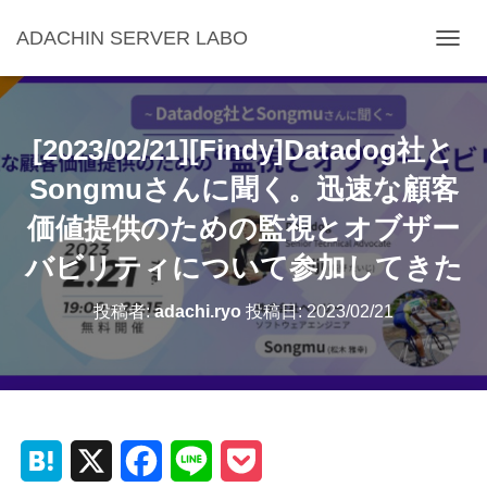
ADACHIN SERVER LABO
ナ
ビ
ゲ
ー
シ
[2023/02/21][Findy]Datadog社と
ョ
ン
Songmuさんに聞く。迅速な顧客
を
価値提供のための監視とオブザー
切
り
バビリティについて参加してきた
替
え
投稿者:
adachi.ryo
投稿日:
2023/02/21
H
X
F
L
P