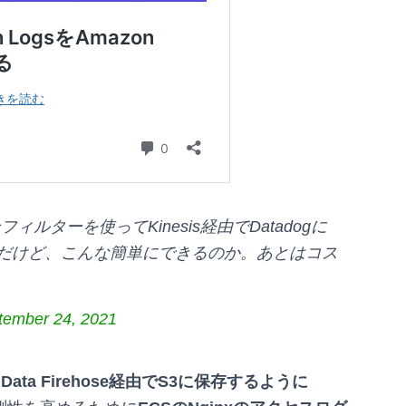
ンフィルターを使ってKinesis経由でDatadogに
たんだけど、こんな簡単にできるのか。あとはコス
。
tember 24, 2021
is Data Firehose経由でS3に保存するように