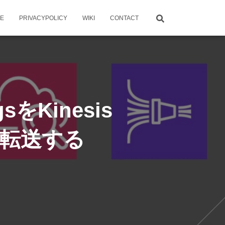
ME
PRIVACYPOLICY
WIKI
CONTACT
gsをKinesis
ogに転送する