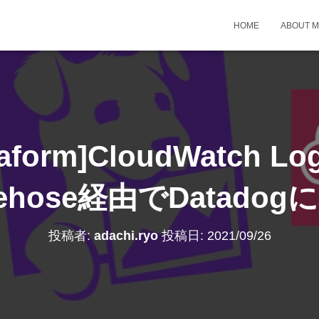
HOME
ABOUT 
raform]CloudWatch Lo
irehose経由でDatad
投稿者:
adachi.ryo
投稿日:
2021/09/26