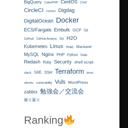
CentOS
BigQuery
CakePHP
Chef
CircleCI
Digdag
coreos
Docker
DigitalOcean
ECS/Fargate
Embulk
GCP
Git
H2O
Go
GitHub
GitHub Actions
Linux
Kubernetes
mac
Mackerel
MySQL
Nginx
PHP
Python
Rails
Redash
Security
Ruby
shell script
Terraform
SRE
SSH
slack
tmux
Vuls
WordPress
ubuntu
vulnerability
勉強会／交流会
zabbix
振り返り
Ranking