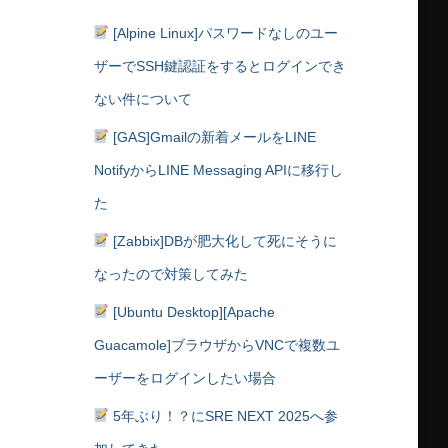
[Alpine Linux]パスワードなしのユー
ザーでSSH鍵認証をするとログインでき
ない件について
[GAS]Gmailの新着メールをLINE
NotifyからLINE Messaging APIに移行し
た
[Zabbix]DBが肥大化して死にそうに
なったので対策してみた
[Ubuntu Desktop][Apache
Guacamole]ブラウザからVNCで複数ユ
ーザーをログインしたい場合
5年ぶり！？にSRE NEXT 2025へ参