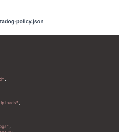
tadog-policy.json
d"
,
Uploads"
,
ogs"
,