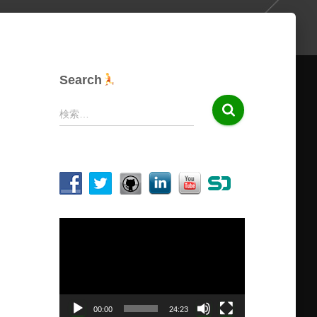
Search
検
検索…
索
:
動
画
プ
レ
ー
ヤ
00:00
24:23