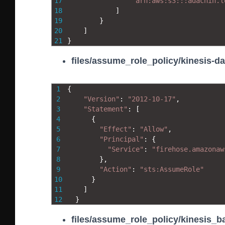
17
"arn:aws:s3:::adachin.l
18
]
19
}
20
]
21
}
files/assume_role_policy/kinesis-d
1
{
2
"Version"
:
"2012-10-17"
,
3
"Statement"
:
[
4
{
5
"Effect"
:
"Allow"
,
6
"Principal"
:
{
7
"Service"
:
"firehose.amazonaw
8
}
,
9
"Action"
:
"sts:AssumeRole"
10
}
11
]
12
}
files/assume_role_policy/kinesis_b