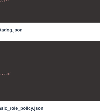
ogs/*"
atadog.json
s.com"
asic_role_policy.json