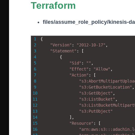
Terraform
files/assume_role_policy/kinesis-da
1
{
2
"Version"
:
"2012-10-17"
,
3
"Statement"
:
[
4
{
5
"Sid"
:
""
,
6
"Effect"
:
"Allow"
,
7
"Action"
:
[
8
"s3:AbortMultipartUploa
9
"s3:GetBucketLocation"
,
10
"s3:GetObject"
,
11
"s3:ListBucket"
,
12
"s3:ListBucketMultipart
13
"s3:PutObject"
14
]
,
15
"Resource"
:
[
16
"arn:aws:s3:::adachin.l