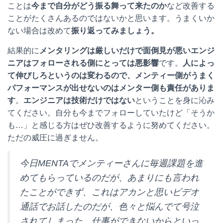
ことは
今まで自分がどう振る舞って来たのか
など改善する
ことがたくさんあるのではないかと思います。うまくいか
ない場合は改めて
振り返ってみましょう。
結果的に
メンタリングは厳しいだけで面倒見が悪いエンジ
ニアはフォローされる側にとっては悪影響
です。
人によっ
て伸びしろというのは変わるので、メンティー側がうまく
パフォーマンスが出せないのはメンター側も責任がありま
す
。
エンジニアは技術だけではない
ということを身に沁み
てください。自分も今までフォローしていたけど「そうか
も…」と感じる方はぜひ改善するように努めてください。
ただの威圧に過ぎません。
今日MENTAでメンティーさんに毎週課題を進
めてもらっているのだが、あまりにも言われ
たことができず、これはアカンと思いビデオ
通話でお話したのだが、色々と悩んでて号泣
されてしまった。仕事ができないからといっ