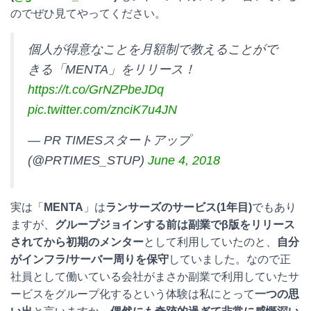
のでぜひ見てやってください。
個人が得意なことを月額制で教えることがで
きる「MENTA」をリリース！
https://t.co/GrNZPbeJDq
pic.twitter.com/znciK7u4JN
— PR TIMESスタートアップ
(@PRTIMES_STUP)
June 4, 2018
実は「
MENTA
」は
ランサーズのサービス(1年目)
でもあり
ますが、
グループジョインする前は副業でβ版をリリース
されてから初期のメンター
として利用していたのと、
自分
がインフラ/サーバー周りを保守
していました。なので正
社員として働いている会社がまさか副業で利用していたサ
ービスをグループ化するという体験は私にとって
一つの思