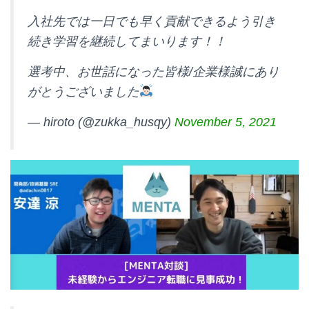
入社先では一日でも早く貢献できるよう引き
続き学習を継続してまいります！！
選考中、お世話になった皆様/企業様誠にあり
がとうございました
— hiroto (@zukka_husqy)
November 5, 2021