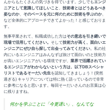
んからもたくさんの気づきを得ています。少しでも
エンジ
ニアとして意識してほしいこと
、
技術者とはどうあるべき
姿なのか
、
そのベースを元に何のために技術を学ぶのか
、
など全体的にアプローチできてよかった！と感じておりま
す。
無事卒業されて、転職成功した方は
その意志を引き継いで
現場で活用してください。
そして
技術力が高く、面白いエ
ンジニアにぜひ自ら探して出会ってみてください
。私の社
内にいるエンジニアはみんなずば抜けて面白いのと技術力
が高いエンジニアがいる環境ですが、
業界で活躍されてい
るエンジニアがわからないという方は、以下DBスペシャ
リストであるそーだい先生
を認知してきましょう！(突然
過ぎる) キャリアについては特に熱く語っているので非常
に参考になると思います。毎回そーだいさんのお言葉は心
に残りますね。
何かを学ぶことに「今更遅い」、なんてな