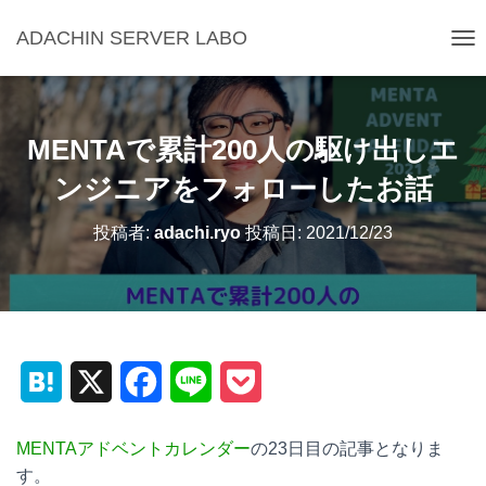
ADACHIN SERVER LABO
ナ
ビ
ゲ
ー
シ
MENTAで累計200人の駆け出しエ
ョ
ン
ンジニアをフォローしたお話
を
切
投稿者:
adachi.ryo
投稿日:
2021/12/23
り
替
え
H
X
F
L
P
a
a
i
o
MENTAアドベントカレンダー
の23日目の記事となりま
t
c
n
c
す。