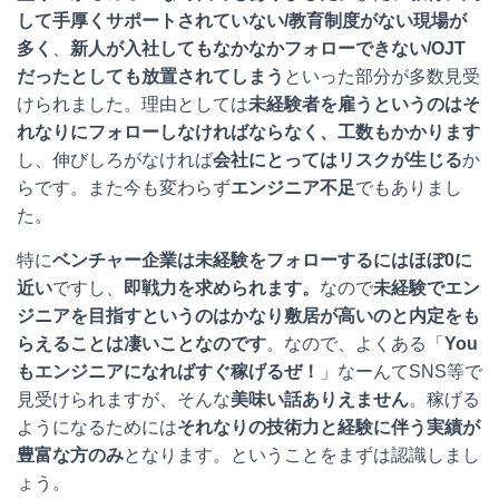
して手厚くサポートされていない/教育制度がない現場が
多く
、
新人が入社してもなかなかフォローできない/OJT
だったとしても放置されてしまう
といった部分が多数見受
けられました。理由としては
未経験者を雇うというのはそ
れなりにフォローしなければならなく、工数もかかります
し、伸びしろがなければ
会社にとってはリスクが生じる
か
らです。また今も変わらず
エンジニア不足
でもありまし
た。
特に
ベンチャー企業は未経験をフォローするにはほぼ0に
近い
ですし、
即戦力を求められます。
なので
未経験でエン
ジニアを目指すというのはかなり敷居が高いのと内定をも
らえることは凄いことなのです
。なので、よくある「
You
もエンジニアになればすぐ稼げるぜ！
」なーんてSNS等で
見受けられますが、そんな
美味い話ありえません
。稼げる
ようになるためには
それなりの技術力と経験に伴う実績が
豊富な方のみ
となります。ということをまずは認識しまし
ょう。