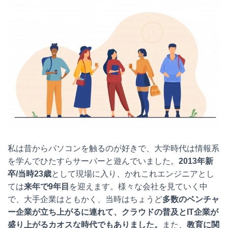
私は昔からパソコンを触るのが好きで、大学時代は情報系
を学んでひたすらサーバーと遊んでいました。
2013年新
卒/当時23歳
として現場に入り、かれこれエンジニアとし
ては
来年で9年目
を迎えます。様々な会社を見ていく中
で、大手企業はともかく、当時はちょうど
多数のベンチャ
ー企業が立ち上がるに連れて、クラウドの普及とIT企業が
盛り上がるカオスな時代でもありました。
また、
教育に関