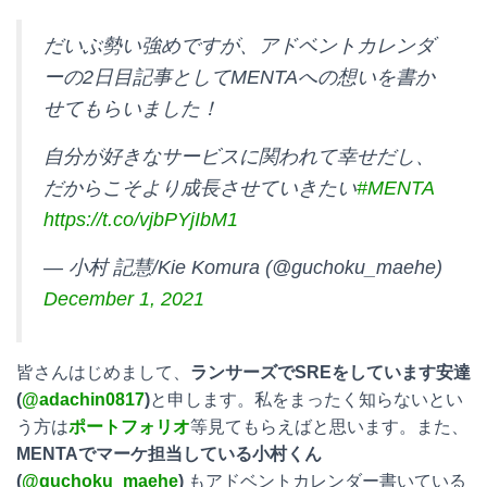
e
e
e
k
だいぶ勢い強めですが、アドベントカレンダ
n
b
e
ーの2日目記事としてMENTAへの想いを書か
a
o
t
せてもらいました！
o
自分が好きなサービスに関われて幸せだし、
k
だからこそより成長させていきたい
#MENTA
https://t.co/vjbPYjIbM1
— 小村 記慧/Kie Komura (@guchoku_maehe)
December 1, 2021
皆さんはじめまして、
ランサーズでSREをしています安達
(
@adachin0817
)
と申します。私をまったく知らないとい
う方は
ポートフォリオ
等見てもらえばと思います。また、
MENTAでマーケ担当している小村くん
(
@guchoku_maehe
)
もアドベントカレンダー書いている