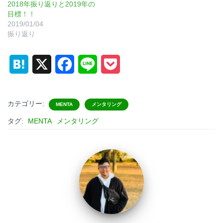
2018年振り返りと2019年の
目標！！
2019/01/04
振り返り
H
X
F
L
P
a
a
i
o
t
c
n
c
カテゴリー:
MENTA
メンタリング
e
e
e
k
タグ:
MENTA
メンタリング
n
b
e
a
o
t
o
k