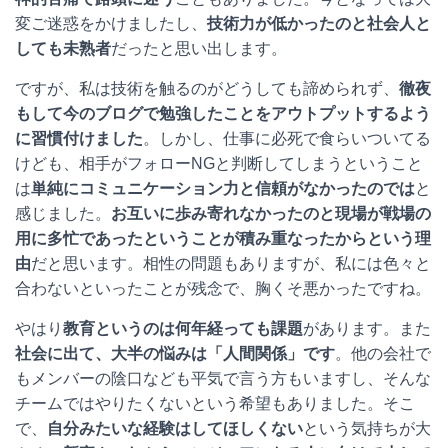
変ご迷惑をかけましたし、
技術力が低かったのと社会人と
しても未熟者
だったと思い出します。
ですが、私は技術を触るのがどうしても諦められず、
徹夜
もして今のブログで勉強したことをアウトプットするよう
に習慣付けました
。しかし、仕事に必死で食らいついてる
けども、相手がフォローNGと判断してしまうということ
は
単純にコミュニケーション力と信頼がなかったのでは
と
感じました。
お互いに歩み寄れなかったのと現場が戦場の
用に多忙であったということが積み重なったからという理
由
だと思います。相性の問題もありますが、私には色々と
合わないといったことが残念で、胸くそ悪かったですね。
やはり
教育というのは何年経っても課題
があります。また
社会に出て、大半の悩みは「人間関係」です
。他の会社で
もメンバーの陰口なども平気で言う方もいますし、そんな
チームではやりたくないという希望もありました。そこ
で、
自分みたいな経験はしてほしくない
という気持ちが大