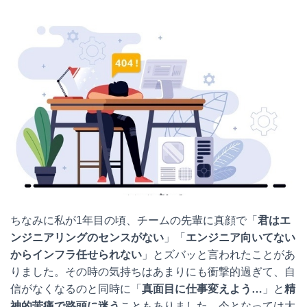
ちなみに私が1年目の頃、チームの先輩に真顔で「
君はエ
ンジニアリングのセンスがない
」「
エンジニア向いてない
からインフラ任せられない
」とズバッと言われたことがあ
りました。その時の気持ちはあまりにも衝撃的過ぎて、自
信がなくなるのと同時に「
真面目に仕事変えよう…
」と
精
神的苦痛で路頭に迷う
こともありました。今となっては大