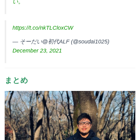
い。
https://t.co/nkTLCloxCW
— そーだい@初代ALF (@soudai1025)
December 23, 2021
まとめ