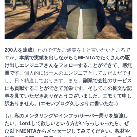
200人を達成
したので何かご褒美を！と言いたいところで
すが、
本業で実績を出しながらもMENTAでたくさんの駆
け出しエンジニアさんをフォローすることができて、感無
量です
。個人的には一人のエンジニアとしてまだまだです
し、日々精進しております。また、
副業で会社のサービス
にも貢献することができて光栄
です。
そしてこの長文な記
事を見ていただきありがとうございました。エモくて申し
訳ありません。(エモいブログ久しぶりに書いたな..)
もし
私のメンタリングやインフラ/サーバー周りを勉強し
たい、1on1して欲しいという方がいらっしゃったら、ぜ
ひ以下MENTAからメッセージしてみてください。教材や