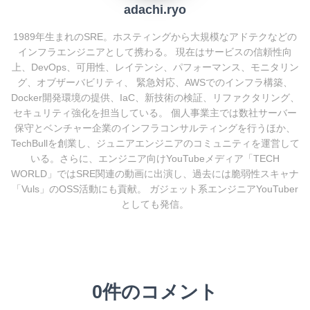
adachi.ryo
1989年生まれのSRE。ホスティングから大規模なアドテクなどの
インフラエンジニアとして携わる。 現在はサービスの信頼性向
上、DevOps、可用性、レイテンシ、パフォーマンス、モニタリン
グ、オブザーバビリティ、 緊急対応、AWSでのインフラ構築、
Docker開発環境の提供、IaC、新技術の検証、リファクタリング、
セキュリティ強化を担当している。 個人事業主では数社サーバー
保守とベンチャー企業のインフラコンサルティングを行うほか、
TechBullを創業し、ジュニアエンジニアのコミュニティを運営して
いる。さらに、エンジニア向けYouTubeメディア「TECH
WORLD」ではSRE関連の動画に出演し、過去には脆弱性スキャナ
「Vuls」のOSS活動にも貢献。 ガジェット系エンジニアYouTuber
としても発信。
0件のコメント