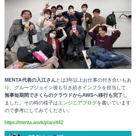
MENTA代表の入江さん
とは3年以上お仕事の付き合いもあ
り、グループジョイン後も引き続きインフラを担当して、
無事短期間でさくらのクラウドからAWSへ移行も完了
し
ました。その時の様子は
エンジニアブログ
を書いています
ので参考にしてみてください。
https://menta.work/plan/442