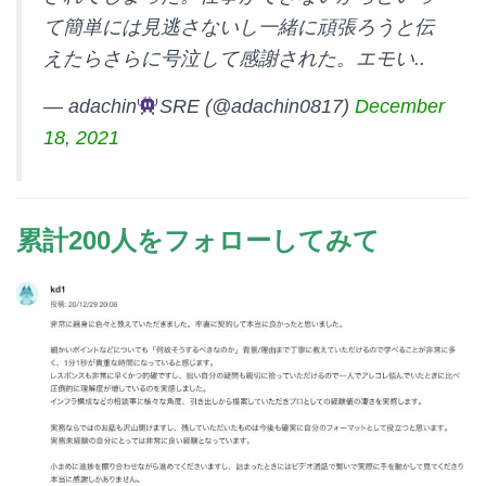
て簡単には見逃さないし一緒に頑張ろうと伝
えたらさらに号泣して感謝された。エモい..
— adachin
SRE (@adachin0817)
December
18, 2021
累計200人をフォローしてみて