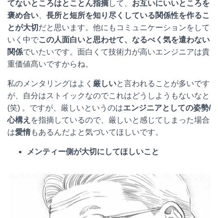
てないところはとことん指摘
して、
お互いにいいところを
褒め合い
、
長所と短所を知り尽くしている関係性を作るこ
とが大切
だと思います。他にもコミュニケーションをして
いく中で
この人面白いと思わせて、なるべく気を遣わない
関係
でいたいです。面白くて技術力が高いエンジニアは貴
重価値髙いですからね。
私のメンタリングはよく
厳しい
と言われることが多いです
が、自分はストイックなのでこれはどうしようもないなと
(笑) 。ですが、厳しいというのは
エンジニアとしての姿勢/
心構え
を指摘しているので、厳しいと感じてしまった場合
は
愛情
もあるんだよと気づいてほしいです。
メンティー側が大切にしてほしいこと