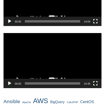
ー
00:00
14:04
動
画
プ
レ
ー
ヤ
ー
00:00
24:35
AWS
Ansible
CentOS
BigQuery
Apache
CakePHP