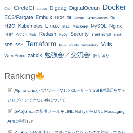
Docker
CircleCI
Digdag
DigitalOcean
Chef
coreos
ECS/Fargate
Embulk
GCP
Git
Go
GitHub
GitHub Actions
H2O
Linux
MySQL
Nginx
Kubernetes
mac
Mackerel
Redash
Security
PHP
Ruby
shell script
Python
Rails
slack
Terraform
Vuls
SRE
SSH
tmux
ubuntu
vulnerability
勉強会／交流会
zabbix
WordPress
振り返り
Ranking
[Alpine Linux]パスワードなしのユーザーでSSH鍵認証をする
とログインできない件について
[GAS]Gmailの新着メールをLINE NotifyからLINE Messaging
APIに移行した
[Zabbix]DBが肥大化して死にそうになったので対策してみた