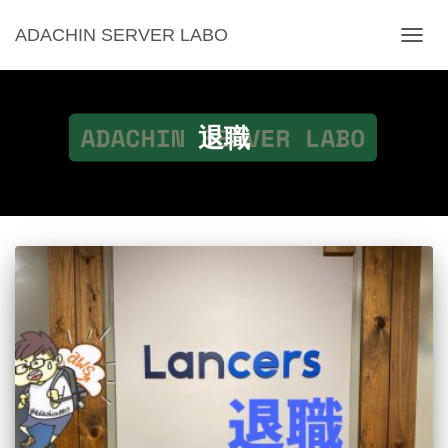
ADACHIN SERVER LABO
ナ
ビ
ゲ
ー
シ
退職
ョ
ン
を
切
り
替
え