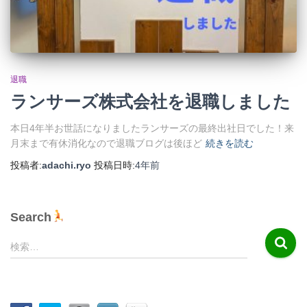
退職
ランサーズ株式会社を退職しました
本日4年半お世話になりましたランサーズの最終出社日でした！来
月末まで有休消化なので退職ブログは後ほど
続きを読む
投稿者:
adachi.ryo
投稿日時:
4年
前
Search
検
検索…
索
: