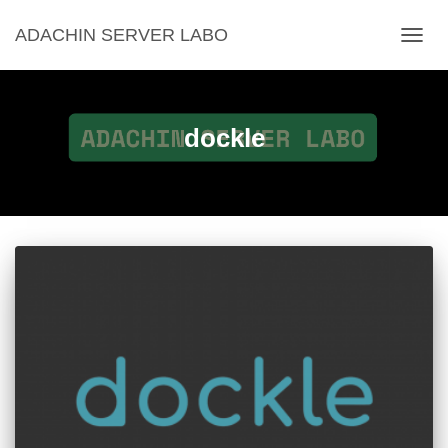
ADACHIN SERVER LABO
ナ
ビ
ゲ
ー
シ
dockle
ョ
ン
を
切
り
替
え