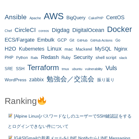
AWS
Ansible
CentOS
BigQuery
Apache
CakePHP
Docker
CircleCI
Digdag
DigitalOcean
Chef
coreos
ECS/Fargate
Embulk
GCP
Git
Go
GitHub
GitHub Actions
H2O
Linux
MySQL
Nginx
Kubernetes
mac
Mackerel
Redash
Security
PHP
Ruby
shell script
Python
Rails
slack
Terraform
Vuls
SRE
SSH
tmux
ubuntu
vulnerability
勉強会／交流会
zabbix
WordPress
振り返り
Ranking
[Alpine Linux]パスワードなしのユーザーでSSH鍵認証をする
とログインできない件について
[GAS]Gmailの新着メールをLINE NotifyからLINE Messaging