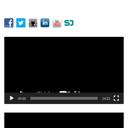
:
動
画
プ
レ
ー
ヤ
ー
00:00
24:23
動
画
プ