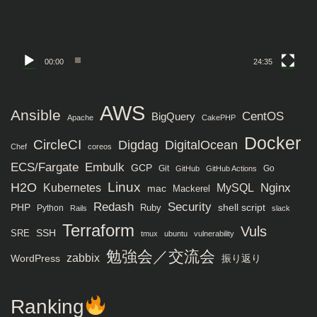
ー
00:00
24:35
AWS
Ansible
CentOS
BigQuery
Apache
CakePHP
Docker
CircleCI
Digdag
DigitalOcean
Chef
coreos
ECS/Fargate
Embulk
GCP
Git
Go
GitHub
GitHub Actions
H2O
Linux
MySQL
Nginx
Kubernetes
mac
Mackerel
Redash
Security
PHP
Ruby
shell script
Python
Rails
slack
Terraform
Vuls
SRE
SSH
tmux
ubuntu
vulnerability
勉強会／交流会
zabbix
WordPress
振り返り
Ranking