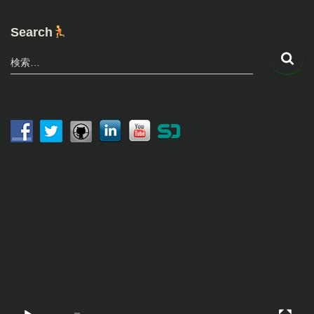
Search
検
検索…
索
:
動
画
プ
レ
ー
ヤ
ー