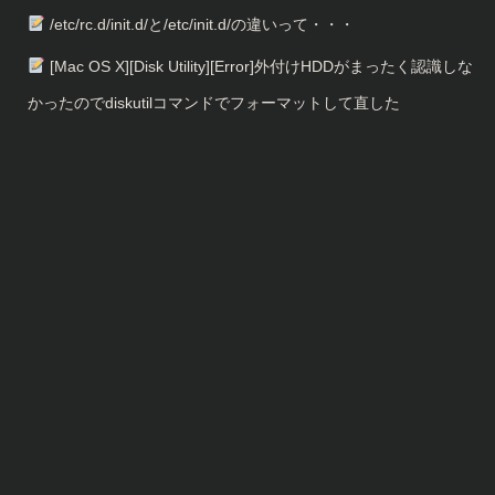
/etc/rc.d/init.d/と/etc/init.d/の違いって・・・
[Mac OS X][Disk Utility][Error]外付けHDDがまったく認識しな
かったのでdiskutilコマンドでフォーマットして直した