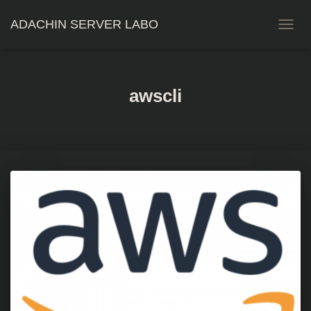
ADACHIN SERVER LABO
ナ
ビ
ゲ
ー
シ
awscli
ョ
ン
を
切
り
替
え