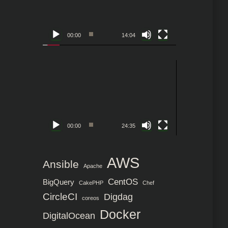
レ
ー
ヤ
00:00
14:04
ー
動
画
プ
レ
ー
ヤ
00:00
24:35
ー
AWS
Ansible
Apache
CentOS
BigQuery
CakePHP
Chef
CircleCI
Digdag
coreos
Docker
DigitalOcean