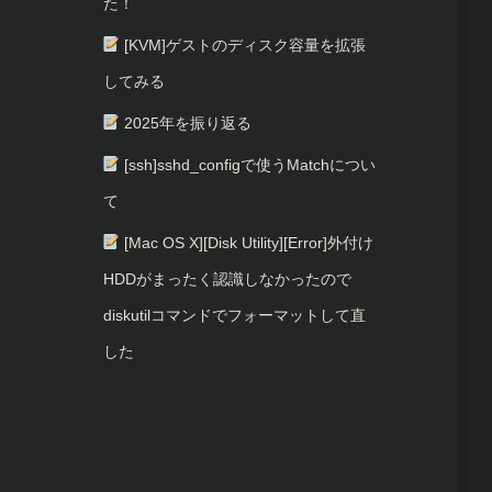
た！
[KVM]ゲストのディスク容量を拡張
してみる
2025年を振り返る
[ssh]sshd_configで使うMatchについ
て
[Mac OS X][Disk Utility][Error]外付け
HDDがまったく認識しなかったので
diskutilコマンドでフォーマットして直
した