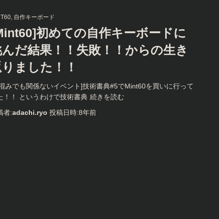
NT60
自作キーボード
Mint60]初めての自作キーボードに
挑んだ結果！！失敗！！からの生き
返りました！！
激混みでも関係ないイベント]技術書典#5でMint60を買いに行って
た！！ というわけで技術書典
続きを読む
稿者:
adachi.ryo
投稿日時:
8年
前