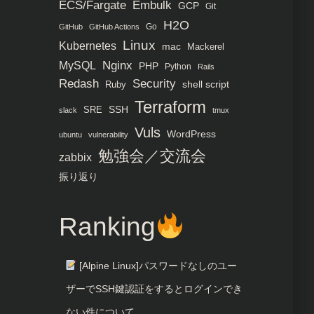
ECS/Fargate
Embulk
GCP
Git
H2O
Go
GitHub
GitHub Actions
Linux
Kubernetes
mac
Mackerel
MySQL
Nginx
PHP
Python
Rails
Redash
Security
Ruby
shell script
Terraform
SRE
SSH
slack
tmux
Vuls
WordPress
ubuntu
vulnerability
勉強会／交流会
zabbix
振り返り
Ranking
[Alpine Linux]パスワードなしのユー
ザーでSSH鍵認証をするとログインでき
ない件について