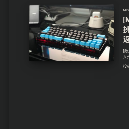
MI
[
[
き
投