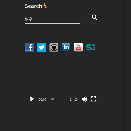
Search
検
検索…
索
:
動
画
プ
レ
ー
ヤ
00:00
24:23
ー
動
画
プ