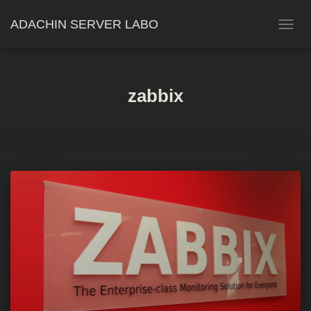
ADACHIN SERVER LABO
ナ
ビ
ゲ
ー
シ
zabbix
ョ
ン
を
切
り
替
え