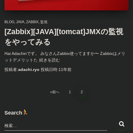
BLOG
JAVA
ZABBIX
監視
[Zabbix][JAVA][tomcat]JMXの監視
をやってみる
Hai Adachinです。 みなさんZabbix使ってますか〜 Zabbixはメリ
ットデメリットた
続きを読む
投稿者:
adachi.ryo
投稿日時:
11年
前
投
前へ
1
2
稿
Search
の
検
検索…
索