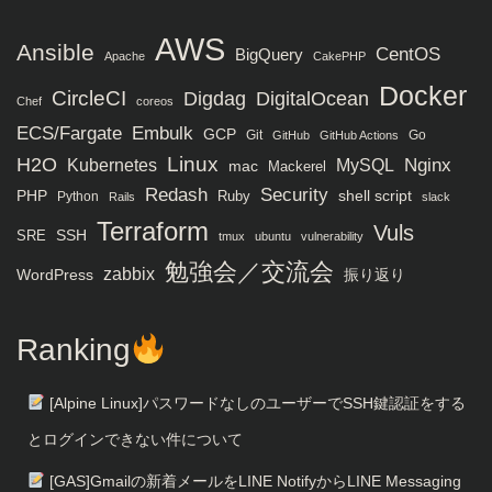
AWS
Ansible
CentOS
BigQuery
Apache
CakePHP
Docker
CircleCI
Digdag
DigitalOcean
Chef
coreos
ECS/Fargate
Embulk
GCP
Git
Go
GitHub
GitHub Actions
H2O
Linux
MySQL
Nginx
Kubernetes
mac
Mackerel
Redash
Security
PHP
Ruby
shell script
Python
Rails
slack
Terraform
Vuls
SRE
SSH
tmux
ubuntu
vulnerability
勉強会／交流会
zabbix
WordPress
振り返り
Ranking
[Alpine Linux]パスワードなしのユーザーでSSH鍵認証をする
とログインできない件について
[GAS]Gmailの新着メールをLINE NotifyからLINE Messaging