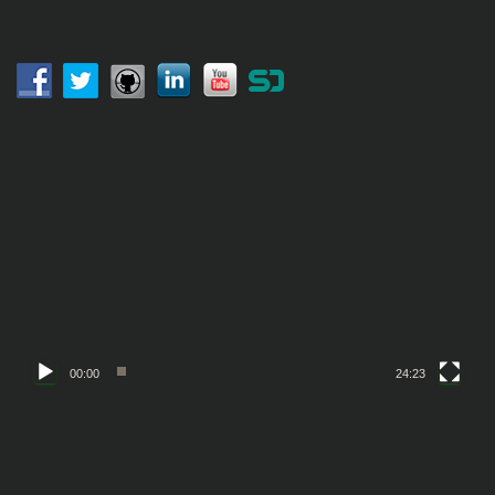
ペ
:
ー
ジ
送
動
画
り
プ
レ
ー
ヤ
ー
00:00
24:23
動
画
プ