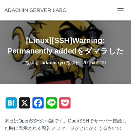
ADACHIN SERVER LABO
ナ
ビ
ゲ
ー
シ
[Linux][SSH]Warning:
ョ
ン
Permanently addedをダマラした
を
切
投稿者:
adachi.ryo
投稿日:
2015/09/09
り
替
え
H
X
F
L
P
a
a
i
o
本日はOpenSSHのお話です。
OpenSSHでサーバー接続し
t
c
n
c
た時に表示される警告メッセージがとにかくうるさいの