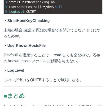
3
StrictHostKeyChecking 
no
4
UserKnownHostsFile
=
/
dev
/
null
5
LogLevel
QUIET
・StrictHostKeyChecking
未知の場合(確認)と既知の場合でも聞いてこないようにす
るためno。
・UserKnownHostsFile
/dev/null
を指定することで、 read しても空なので、既存
の known_hosts ファイルに影響を与えない。
・LogLevel
このログ出力をQUITEすることで無効になる。
■まとめ