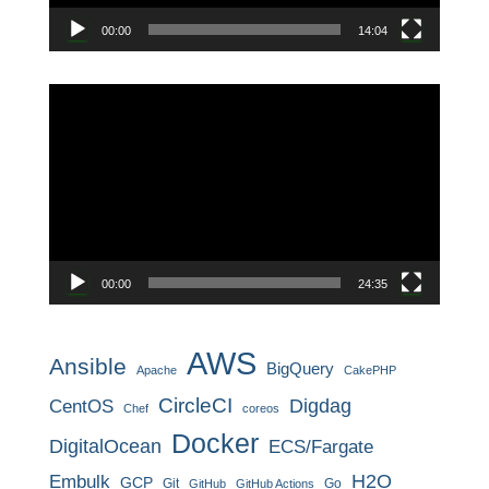
00:00
14:04
動
画
プ
レ
ー
ヤ
ー
00:00
24:35
AWS
Ansible
BigQuery
Apache
CakePHP
CircleCI
CentOS
Digdag
Chef
coreos
Docker
DigitalOcean
ECS/Fargate
H2O
Embulk
GCP
Git
Go
GitHub
GitHub Actions