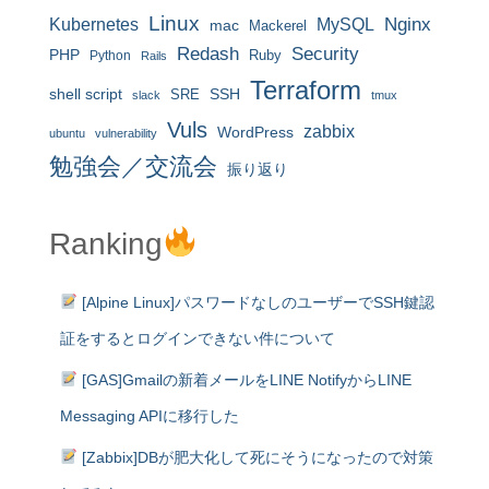
Linux
MySQL
Nginx
Kubernetes
mac
Mackerel
Redash
Security
PHP
Ruby
Python
Rails
Terraform
shell script
SRE
SSH
slack
tmux
Vuls
zabbix
WordPress
ubuntu
vulnerability
勉強会／交流会
振り返り
Ranking
[Alpine Linux]パスワードなしのユーザーでSSH鍵認
証をするとログインできない件について
[GAS]Gmailの新着メールをLINE NotifyからLINE
Messaging APIに移行した
[Zabbix]DBが肥大化して死にそうになったので対策