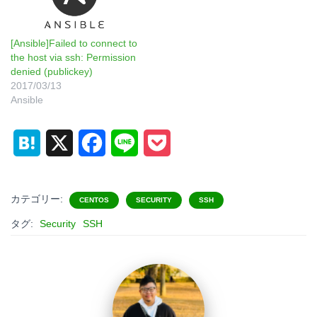
[Ansible]Failed to connect to
the host via ssh: Permission
denied (publickey)
2017/03/13
Ansible
H
X
F
L
P
a
a
i
o
t
c
n
c
カテゴリー:
CENTOS
SECURITY
SSH
e
e
e
k
タグ:
Security
SSH
n
b
e
a
o
t
o