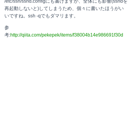
/etc/ssh/sshd.configにも書けますが、全体にも影響(sshdを
再起動しないと)してしまうため、個々に書いたほうがい
いですね。ssh -qでもダマリます。
参
考:
http://qiita.com/pekepek/items/f38004b14e986691f30d