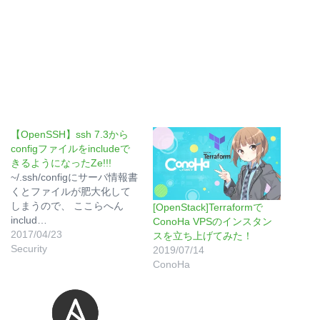
【OpenSSH】ssh 7.3から
configファイルをincludeで
きるようになったZe!!!
~/.ssh/configにサーバ情報書
くとファイルが肥大化して
しまうので、 ここらへん
[OpenStack]Terraformで
includ…
ConoHa VPSのインスタン
2017/04/23
スを立ち上げてみた！
Security
2019/07/14
ConoHa