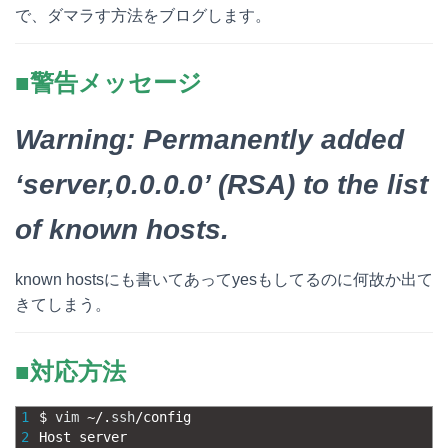
で、
ダマラす方法をブログします。
e
e
e
k
n
b
e
■警告メッセージ
a
o
t
o
Warning: Permanently added
k
‘server,0.0.0.0’ (RSA) to the list
of known hosts.
known hostsにも書いてあってyesもしてるのに何故か出て
きてしまう。
■対応方法
1
$
vim
~
/
.
ssh
/
config
2
Host 
server