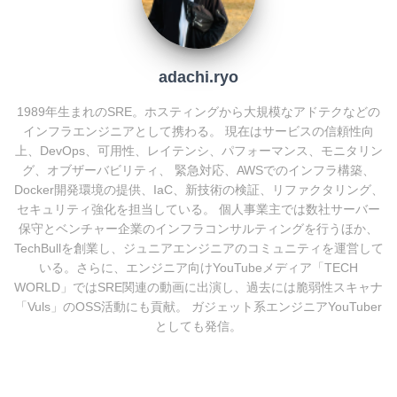
k
adachi.ryo
1989年生まれのSRE。ホスティングから大規模なアドテクなどの
インフラエンジニアとして携わる。 現在はサービスの信頼性向
上、DevOps、可用性、レイテンシ、パフォーマンス、モニタリン
グ、オブザーバビリティ、 緊急対応、AWSでのインフラ構築、
Docker開発環境の提供、IaC、新技術の検証、リファクタリング、
セキュリティ強化を担当している。 個人事業主では数社サーバー
保守とベンチャー企業のインフラコンサルティングを行うほか、
TechBullを創業し、ジュニアエンジニアのコミュニティを運営して
いる。さらに、エンジニア向けYouTubeメディア「TECH
WORLD」ではSRE関連の動画に出演し、過去には脆弱性スキャナ
「Vuls」のOSS活動にも貢献。 ガジェット系エンジニアYouTuber
としても発信。