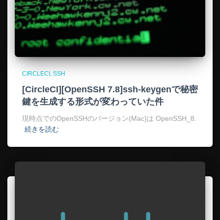
CIRCLECI
SSH
[CircleCI][OpenSSH 7.8]ssh-keygenで秘密
鍵を生成する形式が変わっていた件
現時点でのOpenSSHのバージョン(Mac)は OpenSSH_8.
続きを読む