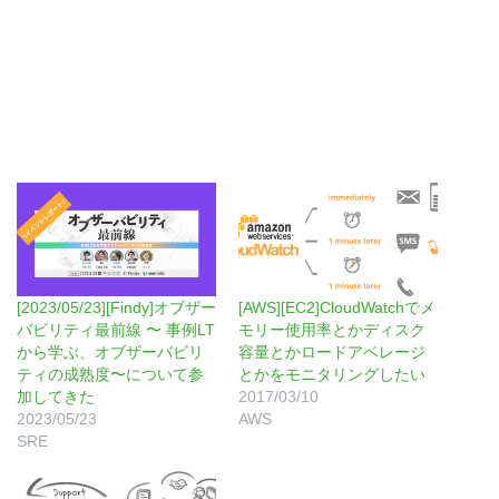
[2023/05/23][Findy]オブザー
[AWS][EC2]CloudWatchでメ
バビリティ最前線 〜 事例LT
モリー使用率とかディスク
から学ぶ、オブザーバビリ
容量とかロードアベレージ
ティの成熟度〜について参
とかをモニタリングしたい
加してきた
2017/03/10
2023/05/23
AWS
SRE