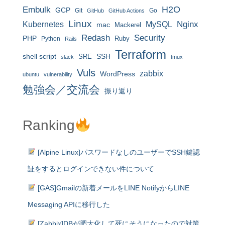
H2O
Embulk
GCP
Git
Go
GitHub
GitHub Actions
Linux
MySQL
Nginx
Kubernetes
mac
Mackerel
Redash
Security
PHP
Ruby
Python
Rails
Terraform
shell script
SRE
SSH
slack
tmux
Vuls
zabbix
WordPress
ubuntu
vulnerability
勉強会／交流会
振り返り
Ranking
[Alpine Linux]パスワードなしのユーザーでSSH鍵認
証をするとログインできない件について
[GAS]Gmailの新着メールをLINE NotifyからLINE
Messaging APIに移行した
[Zabbix]DBが肥大化して死にそうになったので対策