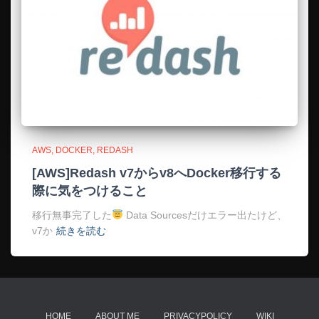
AWS
DOCKER
REDASH
[AWS]Redash v7からv8へDocker移行する
際に気をつけること
移行無事完了した
Data Sourcesだけエラー出たけど、
v7か
続きを読む
HOME
ABOUT ME
PRIVACYPOLICY
WIKI