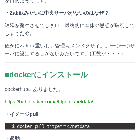
を目的だそうです。
・Zabiixみたいに中央サーバがないのはなぜ？
遅延を発生させてしまい、最終的に全体の思想が破綻して
しまうため。
確かにZabbix重いし、管理もメンドクサイ。。一つ一つサ
ーバに設定するしかないみたいです。(工数が・・・)
■dockerにインストール
dockerhubにありました。
https://hub.docker.com/r/titpetric/netdata/
・イメージpull
1
$
docker 
pull 
titpetric
/
netdata
・起動