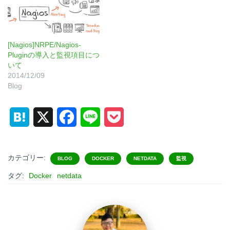
[Nagios]NRPE/Nagios-
Pluginの導入と監視項目につ
いて
2014/12/09
Blog
H
X
F
L
P
a
a
i
o
t
c
n
c
カテゴリー:
BLOG
DOCKER
NETDATA
監視
e
e
e
k
タグ:
Docker
netdata
n
b
e
a
o
t