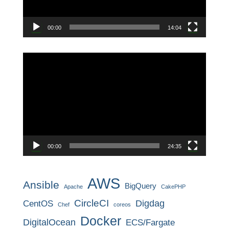
ー
00:00
14:04
動
画
プ
レ
ー
ヤ
ー
00:00
24:35
AWS
Ansible
BigQuery
Apache
CakePHP
CircleCI
CentOS
Digdag
Chef
coreos
Docker
DigitalOcean
ECS/Fargate