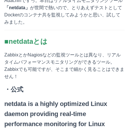
Adachinですっ。本日はリアルタイムモニタリングツール
t
c
n
c
「netdata」
が世間で熱いので、とりあえずテストとして
Dockerのコンテナ共を監視してみようかと思い、試して
e
e
e
k
みました。
n
b
e
a
o
t
■netdataとは
o
ZabbixとかNagiosなどの監視ツールとは異なり、リアル
k
タイムパフォーマンスモニタリングができるツール。
Zabbixでも可能ですが、そこまで細かく見ることはできま
せん！
・公式
netdata is a highly optimized Linux
daemon providing real-time
performance monitoring for Linux