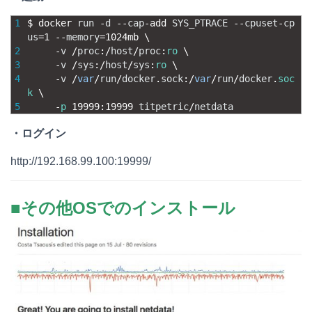
1
$
docker 
run
-
d
--
cap
-
add 
SYS_PTRACE
--
cpuset
-
cp
us
=
1
--
memory
=
1024mb
\
2
-
v
/
proc
:
/
host
/
proc
:
ro
\
3
-
v
/
sys
:
/
host
/
sys
:
ro
\
4
-
v
/
var
/
run
/
docker
.
sock
:
/
var
/
run
/
docker
.
soc
k
\
5
-
p
19999
:
19999
titpetric
/
netdata
・ログイン
http://192.168.99.100:19999/
■その他OSでのインストール