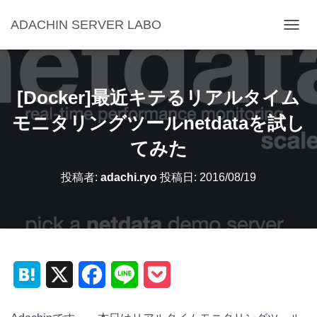
ADACHIN SERVER LABO
ナ
ビ
ゲ
ー
シ
[Docker]最近キテるリアルタイム
ョ
ン
モニタリングツールnetdataを試し
を
てみた
切
り
替
投稿者:
adachi.ryo
投稿日:
2016/08/19
え
H
X
F
L
P
a
a
i
o