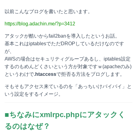
a
a
i
o
以前こんなブログを書いたと思います。
t
c
n
c
https://blog.adachin.me/?p=3412
e
e
e
k
アタックが酷いからfail2banを導入したというお話。
n
b
e
基本これはiptablesでただDROPしているだけなのです
a
o
t
が、
AWSの場合はセキュリティグループあるし、iptables設定
o
するのもめんどくさいという方が対象ですｗ(apacheのみ)
k
というわけで
.htaccess
で拒否る方法をブログします。
そもそもアクセス来ているのを「あっちいけバイバイ」と
いう設定をするイメージ。
■ちなみにxmlrpc.phpにアタックく
るのはなぜ？