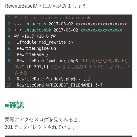
RewriteBase以下にぶち込みましょう。
1
# diff -u .htaccess .htaccessbk
2
--
-
.
htaccess
2017
-
03
-
02
xxxxxxxxxxxxxxxxxxxxx
3
++
+
.
htaccessbk
2017
-
03
-
02
xxxxxxxxxxxxxxxxx
4
@
@
-
16
,
7
+
16
,
6
@
@
5
IfModule 
mod_rewrite
.
c
>
6
RewriteEngine 
On
7
RewriteBase
/
8
-
RewriteRule
^
xmlrpc
\
.
php
$
"http\:\/\/0\.0\.0\.
0\/"
[
R
=
301
,
L
]
#これをぶち込み0.0.0.0にリダイレクト
させる
9
RewriteRule
^
index
\
.
php
$
-
[
L
]
10
RewriteCond
%
{
REQUEST_FILENAME
}
!
-
f
■確認
実際にアクセスログを見てみると、
301でリダイレクトされています。