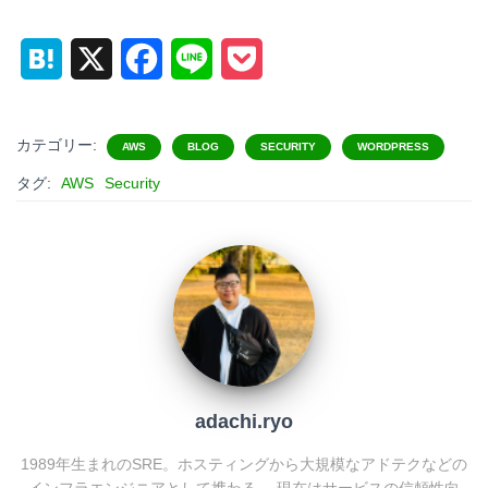
H
X
F
L
P
a
a
i
o
t
c
n
c
カテゴリー:
AWS
BLOG
SECURITY
WORDPRESS
e
e
e
k
タグ:
AWS
Security
n
b
e
a
o
t
o
k
adachi.ryo
1989年生まれのSRE。ホスティングから大規模なアドテクなどの
インフラエンジニアとして携わる。 現在はサービスの信頼性向