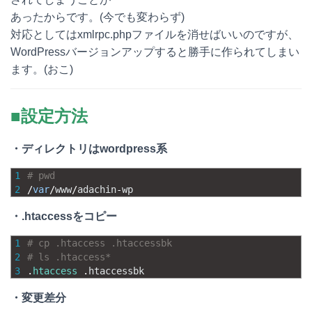
あったからです。(今でも変わらず)
対応としてはxmlrpc.phpファイルを消せばいいのですが、
WordPressバージョンアップすると勝手に作られてしまい
ます。(おこ)
■設定方法
・ディレクトリはwordpress系
1
# pwd
2
/
var
/
www
/
adachin
-
wp
・.htaccessをコピー
1
# cp .htaccess .htaccessbk
2
# ls .htaccess*
3
.
htaccess
.
htaccessbk
・変更差分