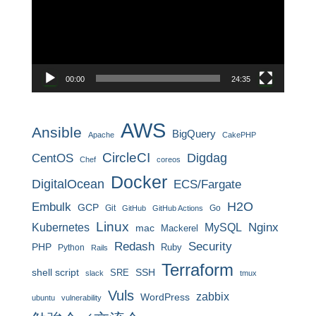
レ
ー
ヤ
ー
00:00
24:35
AWS
Ansible
BigQuery
Apache
CakePHP
CircleCI
CentOS
Digdag
Chef
coreos
Docker
DigitalOcean
ECS/Fargate
H2O
Embulk
GCP
Git
Go
GitHub
GitHub Actions
Linux
MySQL
Nginx
Kubernetes
mac
Mackerel
Redash
Security
PHP
Ruby
Python
Rails
Terraform
shell script
SRE
SSH
slack
tmux
Vuls
zabbix
WordPress
ubuntu
vulnerability