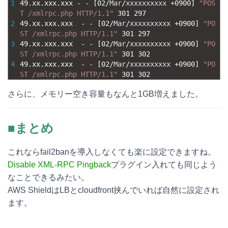
1
49.xx.xxx.xxx
-
-
[
02
/
Mar
/
xxxxxxxxxx
+
0900
]
"POS
T /xmlrpc.php HTTP/1.1"
301
297
2
49.xx.xxx.xxx
-
-
[
02
/
Mar
/
xxxxxxxxxx
+
0900
]
"PO
ST /xmlrpc.php HTTP/1.1"
301
297
3
49.xx.xxx.xxx
-
-
[
02
/
Mar
/
xxxxxxxxxx
+
0900
]
"PO
ST /xmlrpc.php HTTP/1.1"
301
302
4
49.xx.xxx.xxx
-
-
[
02
/
Mar
/
xxxxxxxxxx
+
0900
]
"PO
ST /xmlrpc.php HTTP/1.1"
301
302
さらに、メモリー空き容量もなんと1GB増えました。
■まとめ
これならfail2banを導入しなくても楽に設定できますね。
Disable XML-RPC Pingback
プラグイン入れても同じよう
なことできるみたい。
AWS ShieldはLBとcloudfront挟んでいれば自然に設定され
ます。