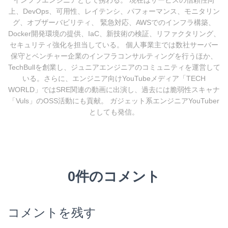
上、DevOps、可用性、レイテンシ、パフォーマンス、モニタリン
グ、オブザーバビリティ、 緊急対応、AWSでのインフラ構築、
Docker開発環境の提供、IaC、新技術の検証、リファクタリング、
セキュリティ強化を担当している。 個人事業主では数社サーバー
保守とベンチャー企業のインフラコンサルティングを行うほか、
TechBullを創業し、ジュニアエンジニアのコミュニティを運営して
いる。さらに、エンジニア向けYouTubeメディア「TECH
WORLD」ではSRE関連の動画に出演し、過去には脆弱性スキャナ
「Vuls」のOSS活動にも貢献。 ガジェット系エンジニアYouTuber
としても発信。
0件のコメント
コメントを残す