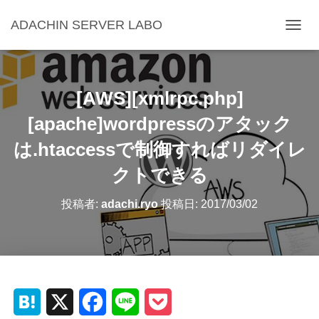
ADACHIN SERVER LABO
ナ
ビ
ゲ
ー
シ
[AWS][xmlrpc.php]
ョ
ン
[apache]wordpressのアタック
を
は.htaccessで制御すればリダイレ
切
り
クトできる
替
え
投稿者:
adachi.ryo
投稿日:
2017/03/02
H
X
F
L
P