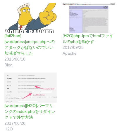
[fail2ban]
[H2O]php-fpmでhtmlファイ
[wordpress]xmlrpc.phpへの
ルのphpを動かす
アタックがぱないのでいい
2017/09/28
加減ダマらした
Apache
2016/08/10
Blog
[wordpress][H2O]パーマリ
ンクのindex.phpをリダイレ
クトで外す方法
2017/06/28
H2O