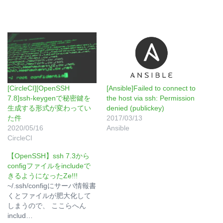
[CircleCI][OpenSSH
[Ansible]Failed to connect to
7.8]ssh-keygenで秘密鍵を
the host via ssh: Permission
生成する形式が変わってい
denied (publickey)
た件
2017/03/13
2020/05/16
Ansible
CircleCI
【OpenSSH】ssh 7.3から
configファイルをincludeで
きるようになったZe!!!
~/.ssh/configにサーバ情報書
くとファイルが肥大化して
しまうので、 ここらへん
includ…