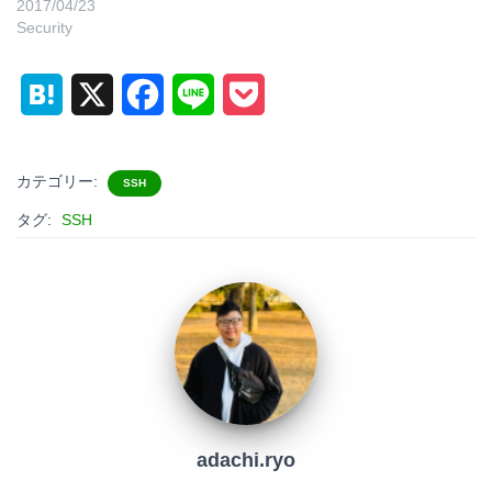
2017/04/23
Security
H
X
F
L
P
a
a
i
o
t
c
n
c
カテゴリー:
SSH
e
e
e
k
タグ:
SSH
n
b
e
a
o
t
o
k
adachi.ryo