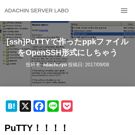
ADACHIN SERVER LABO
ナ
ビ
ゲ
ー
シ
[ssh]PuTTYで作ったppkファイル
ョ
ン
をOpenSSH形式にしちゃう
を
切
投稿者:
adachi.ryo
投稿日:
2017/09/08
り
替
え
H
X
F
L
P
a
a
i
o
PuTTY！！！！
t
c
n
c