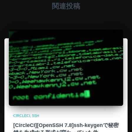
関連投稿
CIRCLECI
SSH
[CircleCI][OpenSSH 7.8]ssh-keygenで秘密