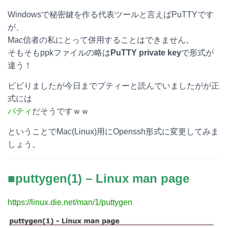
e
e
e
k
Windowsで秘密鍵を作る代表ツールと言えばPuTTYです
が、
n
b
e
Mac信者の私にとって併用することはできません。
a
o
t
そもそもppkファイルの略は
PuTTY private key
で形式が
違う！
o
ビビりましたが今日までプティーと読んでいましたがが正
k
式には
パティ
だそうですｗｗ
ということでMac(Linux)用にOpenssh形式に変更してみま
しょう。
■puttygen(1) – Linux man page
https://linux.die.net/man/1/puttygen