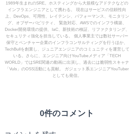
1989年生まれのSRE。ホスティングから大規模なアドテクなどの
インフラエンジニアとして携わる。 現在はサービスの信頼性向
上、DevOps、可用性、レイテンシ、パフォーマンス、モニタリン
グ、オブザーバビリティ、 緊急対応、AWSでのインフラ構築、
Docker開発環境の提供、IaC、新技術の検証、リファクタリング、
セキュリティ強化を担当している。 個人事業主では数社サーバー
保守とベンチャー企業のインフラコンサルティングを行うほか、
TechBullを創業し、ジュニアエンジニアのコミュニティを運営して
いる。さらに、エンジニア向けYouTubeメディア「TECH
WORLD」ではSRE関連の動画に出演し、過去には脆弱性スキャナ
「Vuls」のOSS活動にも貢献。 ガジェット系エンジニアYouTuber
としても発信。
0件のコメント