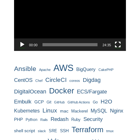
プ
レ
ー
ヤ
ー
00:00
24:35
AWS
Ansible
BigQuery
Apache
CakePHP
CircleCI
CentOS
Digdag
Chef
coreos
Docker
DigitalOcean
ECS/Fargate
H2O
Embulk
GCP
Git
Go
GitHub
GitHub Actions
Linux
MySQL
Nginx
Kubernetes
mac
Mackerel
Redash
Security
PHP
Ruby
Python
Rails
Terraform
shell script
SRE
SSH
slack
tmux