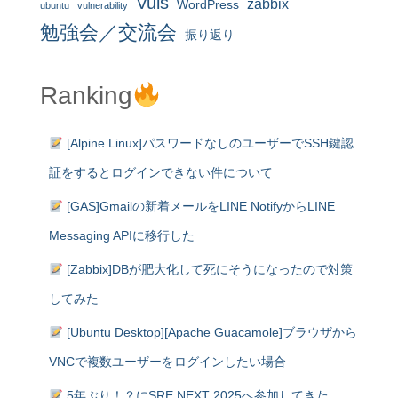
Vuls
zabbix
WordPress
ubuntu
vulnerability
勉強会／交流会
振り返り
Ranking
[Alpine Linux]パスワードなしのユーザーでSSH鍵認
証をするとログインできない件について
[GAS]Gmailの新着メールをLINE NotifyからLINE
Messaging APIに移行した
[Zabbix]DBが肥大化して死にそうになったので対策
してみた
[Ubuntu Desktop][Apache Guacamole]ブラウザから
VNCで複数ユーザーをログインしたい場合
5年ぶり！？にSRE NEXT 2025へ参加してきた