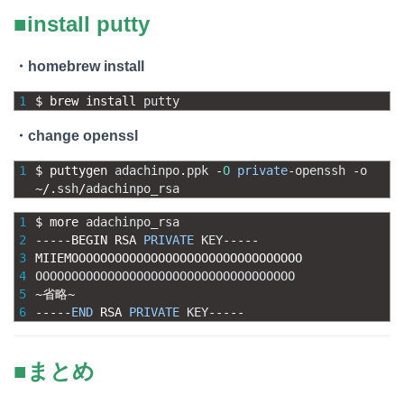
■install putty
・homebrew install
1
$
brew 
install 
putty
・change openssl
1
$
puttygen 
adachinpo
.
ppk
-
O
private
-
openssh
-
o
~
/
.
ssh
/
adachinpo_rsa
1
$
more 
adachinpo_rsa
2
--
--
-
BEGIN 
RSA 
PRIVATE
KEY
--
--
-
3
MIIEMOOOOOOOOOOOOOOOOOOOOOOOOOOOOOOOO
4
OOOOOOOOOOOOOOOOOOOOOOOOOOOOOOOOOOOO
5
~
省略
~
6
--
--
-
END
RSA 
PRIVATE
KEY
--
--
-
■まとめ