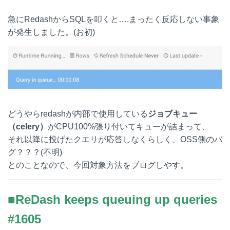
a
a
i
o
急にRedashからSQLを叩くと….まったく反応しない事象
t
c
n
c
が発生しました。(お初)
e
e
e
k
n
b
e
a
o
t
o
どうやらredashが内部で使用している
ジョブキュー
k
（celery）
がCPU100%張り付いてキューが詰まって、
それ以降に投げたクエリが応答しなくらしく、OSS側のバ
グ？？？(不明)
とのことなので、今回対象方法をブログしやす。
■ReDash keeps queuing up queries
#1605