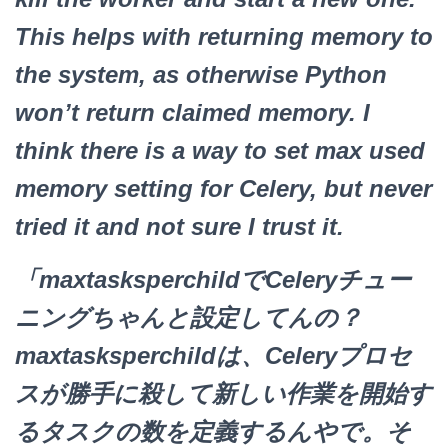
This helps with returning memory to
the system, as otherwise Python
won’t return claimed memory. I
think there is a way to set max used
memory setting for Celery, but never
tried it and not sure I trust it.
「maxtasksperchildでCeleryチュー
ニングちゃんと設定してんの？
maxtasksperchildは、Celeryプロセ
スが勝手に殺して新しい作業を開始す
るタスクの数を定義するんやで。そ