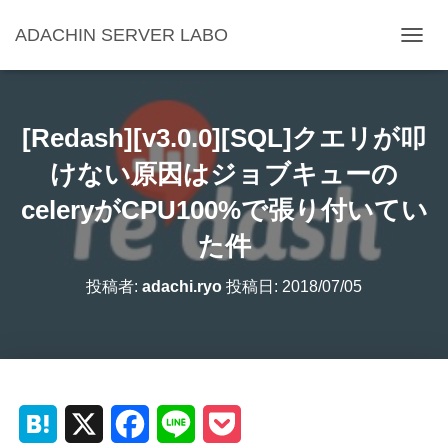
ADACHIN SERVER LABO
ナ
ビ
ゲ
ー
シ
[Redash][v3.0.0][SQL]クエリが叩
ョ
ン
けない原因はジョブキューの
を
celeryがCPU100%で張り付いてい
切
り
た件
替
え
投稿者:
adachi.ryo
投稿日:
2018/07/05
H
X
F
L
P