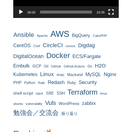
ー
00:00
24:35
AWS
Ansible
BigQuery
Apache
CakePHP
CircleCI
CentOS
Digdag
Chef
coreos
Docker
DigitalOcean
ECS/Fargate
H2O
Embulk
GCP
Git
Go
GitHub
GitHub Actions
Linux
MySQL
Nginx
Kubernetes
mac
Mackerel
Redash
Security
PHP
Ruby
Python
Rails
Terraform
shell script
SRE
SSH
slack
tmux
Vuls
zabbix
WordPress
ubuntu
vulnerability
勉強会／交流会
振り返り