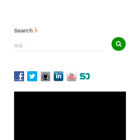
Search
検
検索…
索
:
動
画
プ
レ
ー
ヤ
ー