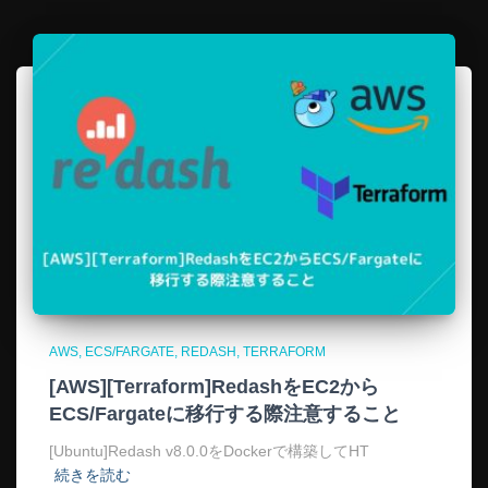
AWS
ECS/FARGATE
REDASH
TERRAFORM
[AWS][Terraform]RedashをEC2から
ECS/Fargateに移行する際注意すること
[Ubuntu]Redash v8.0.0をDockerで構築してHT
続きを読む