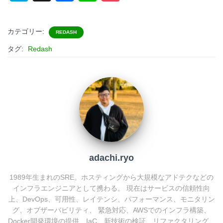
a
a
i
o
t
c
n
c
カテゴリー:
REDASH
e
e
e
k
タグ:
Redash
n
b
e
a
o
t
o
k
adachi.ryo
1989年生まれのSRE。ホスティングから大規模なアドテクなどの
インフラエンジニアとして携わる。 現在はサービスの信頼性向
上、DevOps、可用性、レイテンシ、パフォーマンス、モニタリン
グ、オブザーバビリティ、 緊急対応、AWSでのインフラ構築、
Docker開発環境の提供、IaC、新技術の検証、リファクタリング、