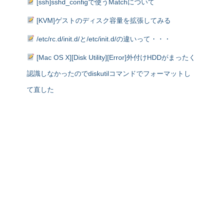
[ssh]sshd_configで使うMatchについて
[KVM]ゲストのディスク容量を拡張してみる
/etc/rc.d/init.d/と/etc/init.d/の違いって・・・
[Mac OS X][Disk Utility][Error]外付けHDDがまったく
認識しなかったのでdiskutilコマンドでフォーマットし
て直した