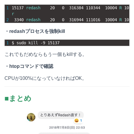
1
15137
redash
20
0
316384
110344
10004
R
100.
r
2
3340
redash
20
0
316944
111016
10004
R
100.
・redashプロセスを強制kill
1
$
sudo 
kill
-
9
15137
これでもだめならもう一個もkillする。
・htopコマンドで確認
CPUが100%になっていなければOK。
■まとめ