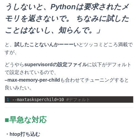
うしないと、Pythonは要求されたメ
モリを返さないで。 ちなみに試した
ことはないし、知らんで。」
と、
試したことないんかーーーい
とツッコミどころ満載で
すが、
どうやら
supervisordの設定ファイル
に以下がデフォルト
で設定されているので、
–max-memory-per-child
も合わせてチューニングすると
良いみたい。
1
--
maxtasksperchild
=
10
#デフォルト
■早急な対応
・htop打ち込む